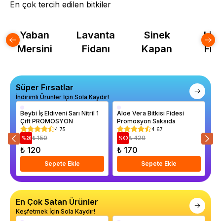
En çok tercih edilen bitkiler
Yaban
Lavanta
Sinek
Lim
Mersini
Fidanı
Kapan
Fid
Süper Fırsatlar
İndirimli Ürünler İçin Sola Kaydır!
Beybi İş Eldiveni Sarı Nitril 1
Aloe Vera Bitkisi Fidesi
Al
Çift PROMOSYON
Promosyon Saksıda
4.75
4.67
₺ 150
₺ 420
%
20
%
60
%
₺ 120
₺ 170
₺
Sepete Ekle
Sepete Ekle
En Çok Satan Ürünler
Keşfetmek İçin Sola Kaydır!