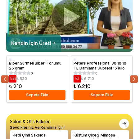
Kendin İçin Üret!
Biber Sürmeli Biberi Tohumu
Peters Professional 30 10 10
25 gram
TE Damlama Gübresi 15 Kilo
0
0
₺ 530
₺ 6.710
%
60
%
7
₺ 210
₺ 6.210
Sepete Ekle
Sepete Ekle
Salon & Ofis Bitkileri
Sevdikleriniz Ve Kendiniz İçin!
Kedi Çimi Saksıda
Küstüm Çiçeği Mimosa
Çi