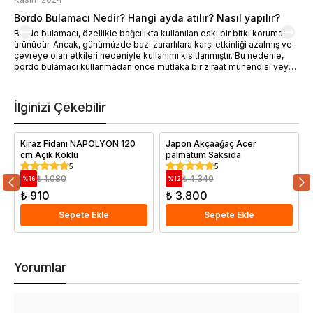
Bordo Bulamacı Nedir? Hangi ayda atılır? Nasıl yapılır?
M
Bordo bulamacı, özellikle bağcılıkta kullanılan eski bir bitki koruma
M
ürünüdür. Ancak, günümüzde bazı zararlılara karşı etkinliği azalmış ve
ö
çevreye olan etkileri nedeniyle kullanımı kısıtlanmıştır. Bu nedenle,
d
bordo bulamacı kullanmadan önce mutlaka bir ziraat mühendisi veya
h
uzmanına danışmanız önemlidir.
İlginizi Çekebilir
Kiraz Fidanı NAPOLYON 120
Japon Akçaağaç Acer
cm Açık Köklü
palmatum Saksıda
5
5
₺ 1.080
₺ 4.340
%
16
%
12
₺ 910
₺ 3.800
Sepete Ekle
Sepete Ekle
Yorumlar