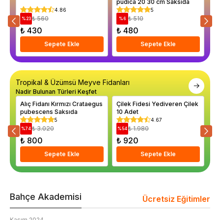
pudica 20 30 cm Saksıda
Hy
Sa
4.86
5
₺ 560
₺ 510
%
23
%
6
%
₺ 430
₺ 480
₺
Sepete Ekle
Sepete Ekle
Tropikal & Üzümsü Meyve Fidanları
Nadir Bulunan Türleri Keşfet
Alıç Fidanı Kırmızı Crataegus
Çilek Fidesi Yediveren Çilek
Me
pubescens Saksıda
10 Adet
Me
20
5
4.67
₺ 3.020
₺ 1.980
%
74
%
54
%
₺ 800
₺ 920
₺
Sepete Ekle
Sepete Ekle
Bahçe Akademisi
Ücretsiz Eğitimler
Kasım 2024
K