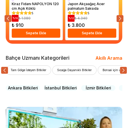
Kiraz Fidanı NAPOLYON 120
Japon Akçaağaç Acer
La
cm Açık Köklü
palmatum Saksıda
Ch
El
5
5
₺ 1.080
₺ 4.340
%
16
%
12
%
₺ 910
₺ 3.800
₺
Sepete Ekle
Sepete Ekle
Bahçe Uzmanı Kategorileri
Akıllı Arama
Tam Gölge İsteyen Bitkiler
Sıcağa Dayanıklı Bitkiler
Bonsai için uygun 
Ankara Bitkileri
İstanbul Bitkileri
İzmir Bitkileri
Ya