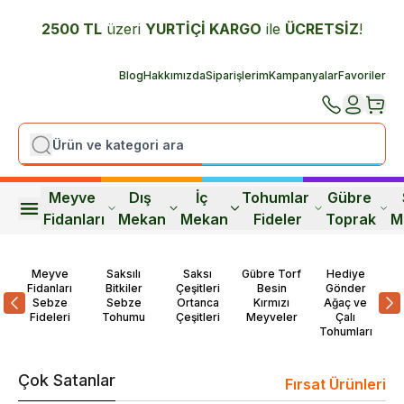
2500 TL
üzeri
YURTİÇİ K
ARGO
ile
ÜCRETSİZ
!
Blog
Hakkımızda
Siparişlerim
Kampanyalar
Favoriler
Meyve 
Dış 
İç 
Tohumlar 
Gübre 
Fidanları
Mekan
Mekan
Fideler
Toprak
M
Meyve
Saksılı
Saksı
Gübre Torf
Hediye
Fidanları
Bitkiler
Çeşitleri
Besin
Gönder
T
Sebze
Sebze
Ortanca
Kırmızı
Ağaç ve
Fideleri
Tohumu
Çeşitleri
Meyveler
Çalı
T
Tohumları
Çok Satanlar
Fırsat Ürünleri