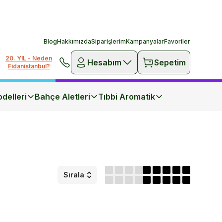
Blog
Hakkımızda
Siparişlerim
Kampanyalar
Favoriler
20. YIL - Neden
Hesabım
Sepetim
Fidanistanbul?
delleri
Bahçe Aletleri
Tıbbi Aromatik
Sırala