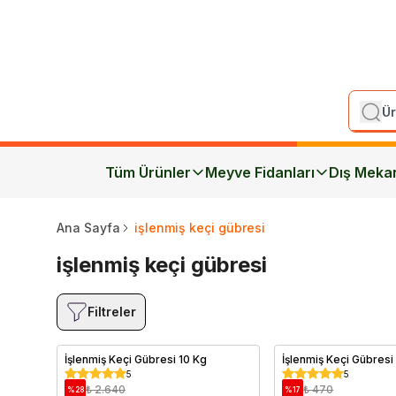
Tüm Ürünler
Meyve Fidanları
Dış Meka
Ana Sayfa
işlenmiş keçi gübresi
işlenmiş keçi gübresi
Filtreler
İşlenmiş Keçi Gübresi 10 Kg
İşlenmiş Keçi Gübresi
5
5
₺ 2.640
₺ 470
%
28
%
17