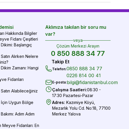
demisi
Aklınıza takılan bir soru mu
rı Hakkında Bilgiler
var?
yve Fidanı Çeşitleri
veya
Dikimi: Başlangıç
Çözüm Merkezi Arayın
0 850 888 34 77
Satın Alırken Nelere
Takip Et
iniz?
 Dikim Zamanı: Hangi
0850 888 34 77
Telefon
:
0226 814 00 41
yve Fidanları
bilgi@fidanistanbul.com
E-posta
:
Çalışma Saatleri
:
08:30 -
Satın Alabileceğiniz
17:30 Pazartesi-Pazar
 İçin Uygun Bölge
Adres
:
Kazımiye Köyü,
Mezarlık Yolu Cd. No:18, 77100
 Bakımı: Adım Adım
Merkez Yalova
 Meyve Fidanları: En