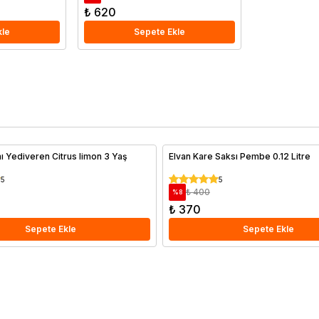
₺ 620
kle
Sepete Ekle
ı Yediveren Citrus limon 3 Yaş
Elvan Kare Saksı Pembe 0.12 Litre
5
5
₺ 400
%
8
₺ 370
Sepete Ekle
Sepete Ekle