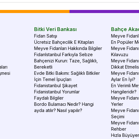
Bitki Veri Bankası
Bahçe Aka
Fidan Satışı
Meyve Fidanla
Ücretsiz Bahçecilik E Kitapları
En Popüler Me
Meyve Fidanları Hakkında Bilgiler
Meyve Fidanı 
FidanIstanbul Farkıyla Sebze
Kılavuzu
Bahçenizi Kurun: Taze, Sağlıklı,
Meyve Fidanı 
ları
Bereketli
Dikkat Etmelis
şmesi
Evde Bitki Bakımı: Sağlıklı Bitkiler
Meyve Fidanı
İçin Temel İpuçları
Aylar En İyi?
Fidanistanbul Şikayet
En Verimli Me
Fidanistanbul Yorumlar
Hangileridir?
Faydalı Bilgiler
Meyve Fidanı 
Bordo Bulamacı Nedir? Hangi
Yerler
ayda atılır? Nasıl yapılır?
Meyve Fidanı
Seçimi
Meyve Fidanı
Rehber
Hızla Büyüyen