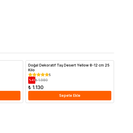
Doğal Dekoratif Taş Desert Yellow 8-12 cm 25
Begonvi
Kilo
Bougain
5
₺ 1.980
₺ 1
%
43
%
38
₺ 1.130
₺ 920
Sepete Ekle