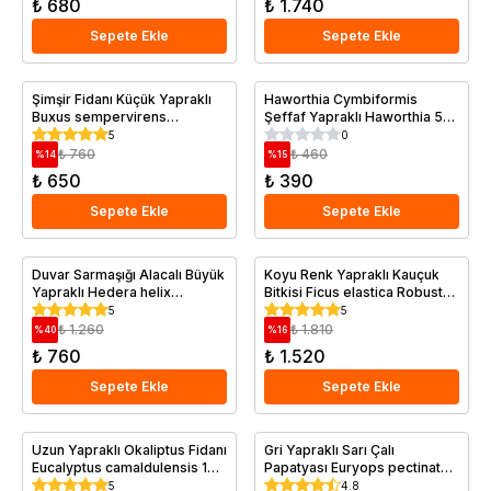
₺ 680
₺ 1.740
Sepete Ekle
Sepete Ekle
Şimşir Fidanı Küçük Yapraklı
Haworthia Cymbiformis
Buxus sempervirens
Şeffaf Yapraklı Haworthia 5
Suffruticosa 20 40 cm
10 cm 3 Adet Saksıda
5
0
Saksıda
₺ 760
₺ 460
%
14
%
15
₺ 650
₺ 390
Sepete Ekle
Sepete Ekle
Duvar Sarmaşığı Alacalı Büyük
Koyu Renk Yapraklı Kauçuk
Yapraklı Hedera helix
Bitkisi Ficus elastica Robusta
Variegata 80 100 cm Saksıda
80 100 cm Saksıda
5
5
₺ 1.260
₺ 1.810
%
40
%
16
₺ 760
₺ 1.520
Sepete Ekle
Sepete Ekle
Uzun Yapraklı Okaliptus Fidanı
Gri Yapraklı Sarı Çalı
Eucalyptus camaldulensis 120
Papatyası Euryops pectinatus
cm 3 4 yaş Saksıda
Munchkin 20 40 cm İthal
5
4.8