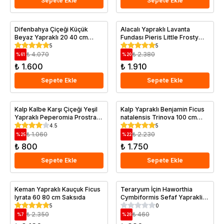
Sepete Ekle
Sepete Ekle
Difenbahya Çiçeği Küçük
Alacalı Yapraklı Lavanta
Beyaz Yapraklı 20 40 cm
Fundası Pieris Little Frosty
Saksıda
İthal Saksıda
5
5
₺ 4.070
₺ 2.380
%
61
%
20
₺ 1.600
₺ 1.910
Sepete Ekle
Sepete Ekle
Kalp Kalbe Karşı Çiçeği Yeşil
Kalp Yapraklı Benjamin Ficus
Yapraklı Peperomia Prostrata
natalensis Trinova 100 cm
Saksıda
Saksıda
4.5
5
₺ 1.060
₺ 2.230
%
25
%
22
₺ 800
₺ 1.750
Sepete Ekle
Sepete Ekle
Keman Yapraklı Kauçuk Ficus
Teraryum İçin Haworthia
lyrata 60 80 cm Saksıda
Cymbiformis Sefaf Yaprakli
Haworthia 3 Adet
5
0
₺ 2.350
₺ 460
%
7
%
28