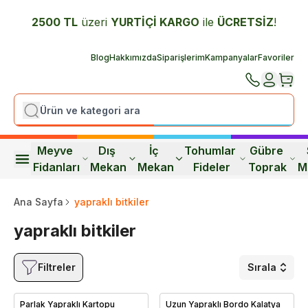
2500 TL
üzeri
YURTİÇİ K
ARGO
ile
ÜCRETSİZ
!
Blog
Hakkımızda
Siparişlerim
Kampanyalar
Favoriler
Meyve 
Dış 
İç 
Tohumlar 
Gübre 
Fidanları
Mekan
Mekan
Fideler
Toprak
M
Ana Sayfa
yapraklı bitkiler
yapraklı bitkiler
Filtreler
Sırala
Parlak Yapraklı Kartopu
Uzun Yapraklı Bordo Kalatya