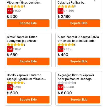
Viburnum tinus Lucidum
Calathea Rufibarba
5
5
₺ 930
₺ 4.360
%
43
%
50
₺ 530
₺ 2.180
Sepete Ekle
Sepete Ekle
Şimşir Yapraklı Taflan
Alaca Yapraklı Adaçayı Salvia
Euonymus japonicus
officinalis Icterina Saksıda
Microphyllus
5
5
₺ 840
₺ 550
%
21
%
11
₺ 660
₺ 490
Sepete Ekle
Sepete Ekle
Bordo Yapraklı Kantaron
Akçaağaç Kırmızı Yapraklı
Çiçeği Hypericum miracle
Acer palmatum Deshojo
Allnight Saksıda
Bonsai Saksıda
5
0
₺ 790
₺ 9.560
%
24
%
37
₺ 600
₺ 6.000
Sepete Ekle
Sepete Ekle