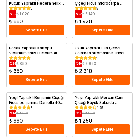
Küçük Yapraklı Hedera helix
Çiçeği Ficus microcarpa
Goldchild Saksıda
Moclame 100 cm Saksıda
5
5
₺ 1.020
₺ 5.140
%
35
%
62
₺ 660
₺ 1.930
Sepete Ekle
Sepete Ekle
Parlak Yapraklı Kartopu
Uzun Yapraklı Dua Çiçeği
Viburnum tinus Lucidum 40-
Calathea stromanthe Tricolor
60 cm Saksıda
30 cm Saksıda
5
5
₺ 850
₺ 3.850
%
24
%
40
₺ 650
₺ 2.310
Sepete Ekle
Sepete Ekle
Yeşil Yapraklı Benjamin Çiçeği
Yeşil Yapraklı Mercan Çanı
Ficus benjamina Daniella 40
Çiçeği Büyük Saksıda
cm Saksıda
Heuchera sanguinea Engelm
5
4.75
₺ 1.150
₺ 1.500
%
14
%
17
₺ 990
₺ 1.250
Sepete Ekle
Sepete Ekle