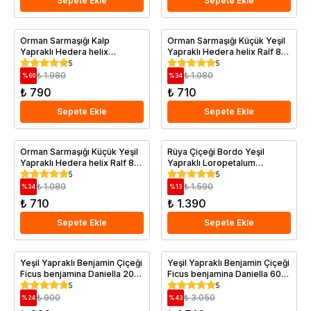
Sepete Ekle
Sepete Ekle
Orman Sarmaşığı Kalp
Orman Sarmaşığı Küçük Yeşil
Yapraklı Hedera helix
Yapraklı Hedera helix Ralf 80
Teardrop 80 100 cm Saksıda
100 cm
5
5
₺ 1.980
₺ 1.080
%
60
%
34
₺ 790
₺ 710
Sepete Ekle
Sepete Ekle
Orman Sarmaşığı Küçük Yeşil
Rüya Çiçeği Bordo Yeşil
Yapraklı Hedera helix Ralf 80
Yapraklı Loropetalum
cm Saksıda
chinense Burgundy 40 cm
5
5
Saksıda
₺ 1.080
₺ 1.590
%
34
%
13
₺ 710
₺ 1.390
Sepete Ekle
Sepete Ekle
Yeşil Yapraklı Benjamin Çiçeği
Yeşil Yapraklı Benjamin Çiçeği
Ficus benjamina Daniella 20
Ficus benjamina Daniella 60-
30 cm Saksıda
80 cm Saksıda
5
5
₺ 900
₺ 3.050
%
24
%
43