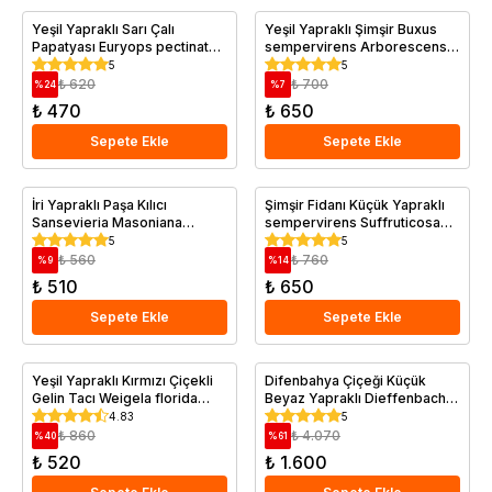
Yeşil Yapraklı Sarı Çalı
Yeşil Yapraklı Şimşir Buxus
Papatyası Euryops pectinatus
sempervirens Arborescens
Viridis İthal Saksıda
20 40 cm Saksıda
5
5
₺ 620
₺ 700
%
24
%
7
₺ 470
₺ 650
Sepete Ekle
Sepete Ekle
İri Yapraklı Paşa Kılıcı
Şimşir Fidanı Küçük Yapraklı
Sansevieria Masoniana
sempervirens Suffruticosa
Congo 10 20 cm
20 40 cm Saksıda
5
5
₺ 560
₺ 760
%
9
%
14
₺ 510
₺ 650
Sepete Ekle
Sepete Ekle
Yeşil Yapraklı Kırmızı Çiçekli
Difenbahya Çiçeği Küçük
Gelin Tacı Weigela florida
Beyaz Yapraklı Dieffenbachia
Newport Red
Camilla 20 40 cm Saksıda
4.83
5
₺ 860
₺ 4.070
%
40
%
61
₺ 520
₺ 1.600