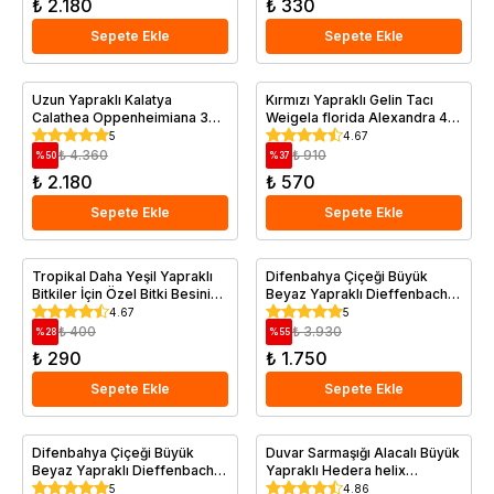
₺ 2.180
₺ 330
Sepete Ekle
Sepete Ekle
Uzun Yapraklı Kalatya
Kırmızı Yapraklı Gelin Tacı
Calathea Oppenheimiana 30
Weigela florida Alexandra 40
40 cm Saksıda
cm
5
4.67
₺ 4.360
₺ 910
%
50
%
37
₺ 2.180
₺ 570
Sepete Ekle
Sepete Ekle
Tropikal Daha Yeşil Yapraklı
Difenbahya Çiçeği Büyük
Bitkiler İçin Özel Bitki Besini
Beyaz Yapraklı Dieffenbachia
225 ml
Mariana 40 cm Saksıda
4.67
5
₺ 400
₺ 3.930
%
28
%
55
₺ 290
₺ 1.750
Sepete Ekle
Sepete Ekle
Difenbahya Çiçeği Büyük
Duvar Sarmaşığı Alacalı Büyük
Beyaz Yapraklı Dieffenbachia
Yapraklı Hedera helix
Mariana 40 cm Saksıda
Variegata 80 cm
5
4.86