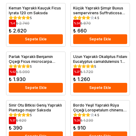
Keman Yapraklı Kauçuk Ficus
Küçük Yapraklı Şimşir Buxus
lyrata 120 cm Saksıda
sempervirens Suffruticosa
20 cm
5
4.5
₺ 2.740
₺ 870
%
4
%
24
₺ 2.620
₺ 660
Sepete Ekle
Sepete Ekle
Parlak Yapraklı Benjamin
Uzun Yapraklı Okaliptus Fidanı
Çiçeği Ficus microcarpa
Eucalyptus camaldulensis 120
Moclame Saksıda
cm
5
5
₺ 5.090
₺ 1.720
%
62
%
27
₺ 1.930
₺ 1.260
Sepete Ekle
Sepete Ekle
Sinir Otu Bitkisi Geniş Yapraklı
Bordo Yeşil Yapraklı Rüya
Plantago major Saksıda
Çiçeği Loropetalum chinense
Burgundy Saksıda
5
4.5
₺ 620
₺ 1.230
%
37
%
26
₺ 390
₺ 910