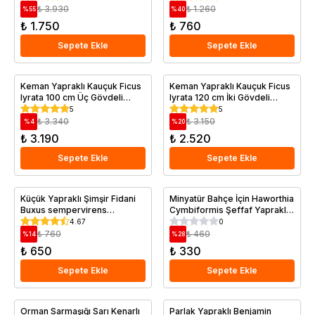
₺ 3.930
₺ 1.260
%
55
%
40
₺ 1.750
₺ 760
Sepete Ekle
Sepete Ekle
Keman Yapraklı Kauçuk Ficus
Keman Yapraklı Kauçuk Ficus
lyrata 100 cm Üç Gövdeli
lyrata 120 cm İki Gövdeli
Saksıda
Saksıda
5
5
₺ 3.340
₺ 3.150
%
4
%
20
₺ 3.190
₺ 2.520
Sepete Ekle
Sepete Ekle
Küçük Yapraklı Şimşir Fidani
Minyatür Bahçe İçin Haworthia
Buxus sempervirens
Cymbiformis Şeffaf Yapraklı
Suffruticosa 20 40 cm
Haworthia 3 Adet
4.67
0
₺ 760
₺ 460
%
14
%
28
₺ 650
₺ 330
Sepete Ekle
Sepete Ekle
Orman Sarmaşığı Sarı Kenarlı
Parlak Yapraklı Benjamin