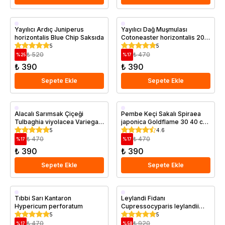
Saksıda
Saksıda
Yayılıcı Ardıç Juniperus
Yayılıcı Dağ Muşmulası
horizontalis Blue Chip Saksıda
Cotoneaster horizontalis 20
cm
5
5
₺ 520
₺ 470
%
25
%
17
₺ 390
₺ 390
Sepete Ekle
Sepete Ekle
Saksıda
Saksıda
Alacalı Sarımsak Çiçeği
Pembe Keçi Sakalı Spiraea
Tulbaghia viyolacea Variegata
japonica Goldflame 30 40 cm
Saksıda
Saksıda
5
4.6
₺ 470
₺ 470
%
17
%
17
₺ 390
₺ 390
Sepete Ekle
Sepete Ekle
Saksıda
Saksıda
Tıbbi Sarı Kantaron
Leylandi Fidanı
Hypericum perforatum
Cupressocyparis leylandii
PROMOSYON
5
5
₺ 470
₺ 920
%
17
%
58