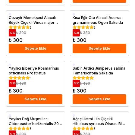
Saksıda
Saksıda
Cezayir Menekşesi Alacalı
Kısa Eğir Otu Alacalı Acorus
Büyük Çiçekli Vinca major
gramamineus Ogon Saksıda
Variegata Saksıda
5
5
₺ 390
₺ 380
%
23
%
21
₺ 300
₺ 300
Sepete Ekle
Sepete Ekle
Saksıda
Saksıda
Yayılıcı Biberiye Rosmarinus
Sabin Ardıcı Juniperus sabina
officinalis Prostratus
Tamariscifolia Saksıda
5
5
₺ 430
₺ 430
%
30
%
30
₺ 300
₺ 300
Sepete Ekle
Sepete Ekle
Saksıda
Saksıda
Yayılıcı Dağ Muşmulası
Ağaç Hatmi Lila Çiçekli
Cotoneaster horizontalis 20
Hibiscus syriacus Oiseau Bleu
40 cm Saksıda
20 40 cm
5
5
₺ 390
₺ 760
%
21
%
59