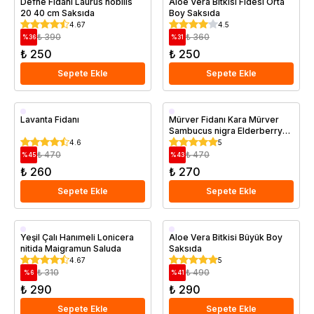
Defne Fidanı Laurus nobilis
Aloe Vera Bitkisi Fidesi Orta
20 40 cm Saksıda
Boy Saksıda
4.67
4.5
₺ 390
₺ 360
%
36
%
31
₺ 250
₺ 250
Sepete Ekle
Sepete Ekle
Saksıda
Saksıda
Lavanta Fidanı
Mürver Fidanı Kara Mürver
Sambucus nigra Elderberry
Saksıda
4.6
5
₺ 470
₺ 470
%
45
%
43
₺ 260
₺ 270
Sepete Ekle
Sepete Ekle
Saksıda
Yeşil Çalı Hanımeli Lonicera
Aloe Vera Bitkisi Büyük Boy
nitida Maigramun Saluda
Saksıda
4.67
5
₺ 310
₺ 490
%
6
%
41
₺ 290
₺ 290
Sepete Ekle
Sepete Ekle