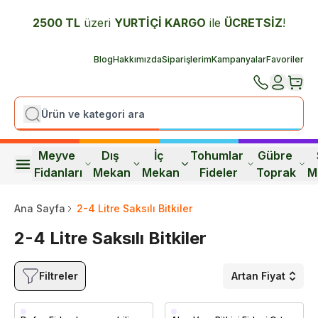
2500 TL
üzeri
YURTİÇİ K
ARGO
ile
ÜCRETSİZ
!
Blog
Hakkımızda
Siparişlerim
Kampanyalar
Favoriler
Meyve 
Dış 
İç 
Tohumlar 
Gübre 
Fidanları
Mekan
Mekan
Fideler
Toprak
M
Ana Sayfa
2-4 Litre Saksılı Bitkiler
2-4 Litre Saksılı Bitkiler
Filtreler
Artan Fiyat
Saksıda
Saksıda