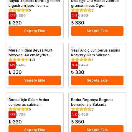
Büyük Yapraklı Kurtbağı Fidan
Kısa Eğir Otu Alacalı Acorus
Ligustrum japonicum
gramamineus Ogon
Texanum 30 50 cm Saksıda
5
5
₺ 390
₺ 390
%
15
%
15
₺ 330
₺ 330
Sepete Ekle
Sepete Ekle
Saksıda
Saksıda
Mersin Fidanı Beyaz Murt
Yeşil Ardıç Juniperus sabina
Meyvesi 40 cm Myrtus
Rockery Gem Saksıda
communis
4.71
5
₺ 460
₺ 470
%
28
%
30
₺ 330
₺ 330
Sepete Ekle
Sepete Ekle
Saksıda
Saksıda
Bonsai için Sabin Ardıcı
Bodur Begonya Begonia
Juniperus sabina
benariensis Saksıda
Tamariscifolia Saksıda
5
5
₺ 700
₺ 450
%
53
%
22
₺ 330
₺ 350
Sepete Ekle
Sepete Ekle