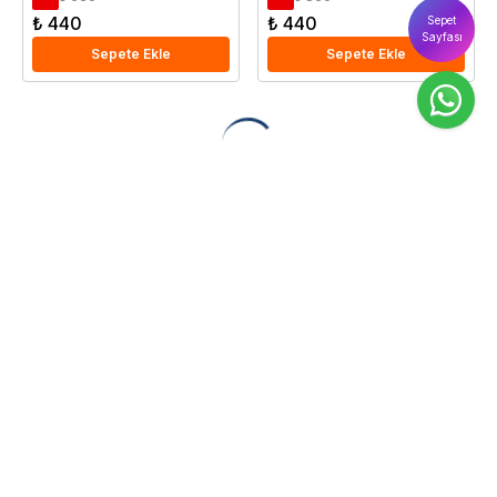
₺ 440
₺ 440
Sepet
Sayfası
Sepete Ekle
Sepete Ekle
2-4 Litre Saksılı Bitkiler
2-4 litreye ihtiyacı olan
saksılı bitkiler, kompakt yapılarıyla balkon,
teras ve küçük bahçe düzenlemeleri için mükemmel bir seçimdir. Orta
hacimli bu bitkiler, taşınabilirliği ve uygun maliyetiyle büyük projelerden
hobi bahçelerine kadar geniş bir kullanım alanı sunar. Bu kategori,
dekoratif ve pratik kullanım açısından fark yaratır.
Teknik Özellikleri ve Avantajları
Saksı Hacmi:
2-4 litre hacimli saksılar, bitkilerin sağlıklı kök gelişimini
destekler.
Kolay Taşınabilirlik:
Orta boyutlarıyla her alanda kolayca kullanılabilir.