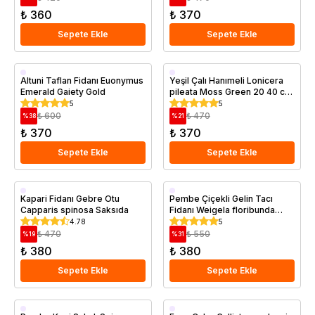
₺ 360
₺ 370
Sepete Ekle
Sepete Ekle
Saksıda
Saksıda
Altuni Taflan Fidanı Euonymus
Yeşil Çalı Hanımeli Lonicera
Emerald Gaiety Gold
pileata Moss Green 20 40 cm
Saksıda
5
5
₺ 600
₺ 470
%
38
%
21
₺ 370
₺ 370
Sepete Ekle
Sepete Ekle
Saksıda
Saksıda
Kapari Fidanı Gebre Otu
Pembe Çiçekli Gelin Tacı
Capparis spinosa Saksıda
Fidanı Weigela floribunda
Rosea 20 cm
4.78
5
₺ 470
₺ 550
%
19
%
31
₺ 380
₺ 380
Sepete Ekle
Sepete Ekle
Saksıda
Saksıda