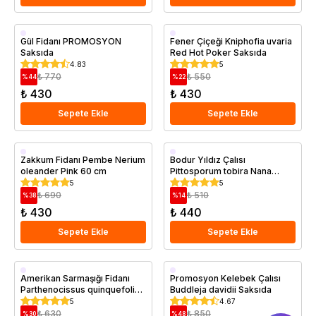
Aşılı
Saksıda
Gül Fidanı PROMOSYON
Fener Çiçeği Kniphofia uvaria
Saksıda
Red Hot Poker Saksıda
Saksıda
4.83
5
₺ 770
₺ 550
%
44
%
22
₺ 430
₺ 430
Sepete Ekle
Sepete Ekle
Saksıda
Saksıda
Zakkum Fidanı Pembe Nerium
Bodur Yıldız Çalısı
oleander Pink 60 cm
Pittosporum tobira Nana
Saksıda
5
5
₺ 690
₺ 510
%
38
%
14
₺ 430
₺ 440
Sepete Ekle
Sepete Ekle
Saksıda
Saksıda
Amerikan Sarmaşığı Fidanı
Promosyon Kelebek Çalısı
Parthenocissus quinquefolia
Buddleja davidii Saksıda
40 60 cm Saksıda
5
4.67
₺ 630
₺ 850
%
30
%
48