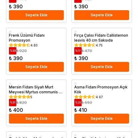
₺ 390
₺ 390
Sepete Ekle
Sepete Ekle
Saksıda
Saksıda
Frenk Üzümü Fidanı
Fırça Çalısı Fidanı Callistemon
Promosyon
leavis 40 cm Saksıda
4.83
4.75
₺ 920
₺ 470
%
58
%
17
₺ 390
₺ 390
Sepete Ekle
Sepete Ekle
Saksıda
Mersin Fidanı Siyah Murt
Asma Fidanı Promosyon Açık
Meyvesi Myrtus communis L
Kök
20 40 cm Saksıda
5
4.67
₺ 820
₺ 550
%
51
%
25
₺ 400
₺ 410
Sepete Ekle
Sepete Ekle
Saksıda
Saksıda