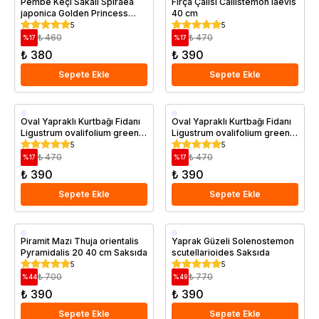
Pembe Keçi Sakalı Spiraea
Fırça Çalısı Callistemon laevis
japonica Golden Princess
40 cm
Saksıda
5
5
₺ 460
₺ 470
%
17
%
17
₺ 380
₺ 390
Sepete Ekle
Sepete Ekle
Saksıda
Saksıda
Oval Yapraklı Kurtbağı Fidanı
Oval Yapraklı Kurtbağı Fidanı
Ligustrum ovalifolium green
Ligustrum ovalifolium green
Diamond 80 100 cm
Diamond 80 100 cm Saksıda
5
5
₺ 470
₺ 470
%
17
%
17
₺ 390
₺ 390
Sepete Ekle
Sepete Ekle
Saksıda
Saksıda
Piramit Mazı Thuja orientalis
Yaprak Güzeli Solenostemon
Pyramidalis 20 40 cm Saksıda
scutellarioides Saksıda
5
5
₺ 700
₺ 770
%
44
%
49
₺ 390
₺ 390
Sepete Ekle
Sepete Ekle