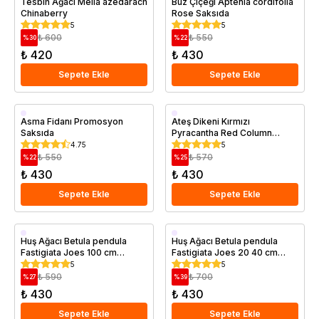
Tesbih Ağacı Melia azedarach
Buz Çiçeği Aptenia cordifolia
Chinaberry
Rose Saksıda
5
5
₺ 600
₺ 550
%
30
%
22
₺ 420
₺ 430
Sepete Ekle
Sepete Ekle
Saksıda
Saksıda
Asma Fidanı Promosyon
Ateş Dikeni Kırmızı
Saksıda
Pyracantha Red Column
Saksıda
4.75
5
₺ 550
₺ 570
%
22
%
25
₺ 430
₺ 430
Sepete Ekle
Sepete Ekle
Saksıda
Saksıda
Huş Ağacı Betula pendula
Huş Ağacı Betula pendula
Fastigiata Joes 100 cm
Fastigiata Joes 20 40 cm
Saksıda
Saksıda
5
5
₺ 590
₺ 700
%
27
%
39
₺ 430
₺ 430
Sepete Ekle
Sepete Ekle