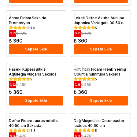
Saksıda
Saksıda
Asma Fidanı Saksıda
Lekeli Defne Akuba Aucuba
Promosyon
Japonica Variegata 30 50 cm
Saksıda
4.5
5
₺ 770
₺ 470
%
53
%
23
₺ 360
₺ 360
Sepete Ekle
Sepete Ekle
Saksıda
Saksıda
Haseki Küpesi Bitkisi
Hint İnciri Fidanı Frenk Yemişi
Aquilegia vulgaris Saksıda
Opuntia humifusa Saksıda
5
5
₺ 460
₺ 550
%
22
%
35
₺ 360
₺ 360
Sepete Ekle
Sepete Ekle
Saksıda
Saksıda
Defne Fidanı Laurus nobilis
Dağ Muşmulası Cotoneaster
40 50 cm Saksıda
lacteus 40 60 cm
4.6
5
₺ 420
₺ 470
%
14
%
21