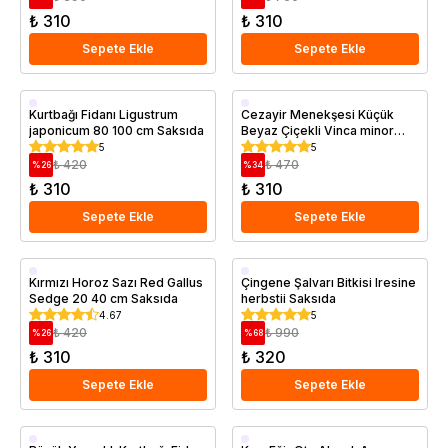
₺ 310
₺ 310
Sepete Ekle
Sepete Ekle
Saksıda
Saksıda
Kurtbağı Fidanı Ligustrum
Cezayir Menekşesi Küçük
japonicum 80 100 cm Saksıda
Beyaz Çiçekli Vinca minor
Alba
5
5
₺ 420
₺ 470
%
26
%
34
₺ 310
₺ 310
Sepete Ekle
Sepete Ekle
Saksıda
Saksıda
Kırmızı Horoz Sazı Red Gallus
Çingene Şalvarı Bitkisi Iresine
Sedge 20 40 cm Saksıda
herbstii Saksıda
4.67
5
₺ 420
₺ 990
%
26
%
68
₺ 310
₺ 320
Sepete Ekle
Sepete Ekle
Saksıda
Saksıda