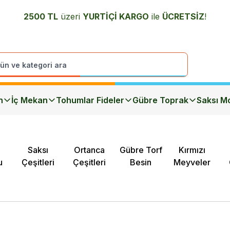
2500 TL
üzeri
YURTİÇİ K
ARGO
ile
ÜCRETSİZ
!
n
İç Mekan
Tohumlar Fideler
Gübre Toprak
Saksı Mo
Saksı
Ortanca
Gübre Torf
Kırmızı
u
Çeşitleri
Çeşitleri
Besin
Meyveler