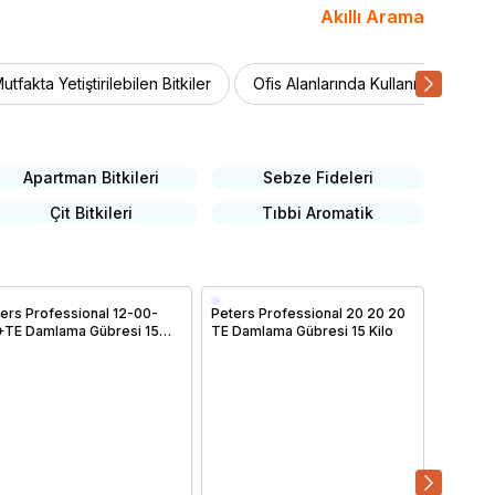
Akıllı Arama
utfakta Yetiştirilebilen Bitkiler
Ofis Alanlarında Kullanılan Bitkiler
Apartman Bitkileri
Sebze Fideleri
Çit Bitkileri
Tıbbi Aromatik
ers Professional 12-00-
Peters Professional 20 20 20
Peters 
+TE Damlama Gübresi 15
TE Damlama Gübresi 15 Kilo
10+TE D
o
Kilo