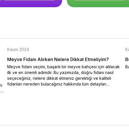
Kasım 2024
K
Meyve Fidanı Alırken Nelere Dikkat Etmeliyim?
B
Meyve fidanı seçimi, başarılı bir meyve bahçesi için atılacak
B
ilk ve en önemli adımdır. Bu yazımızda, doğru fidanı nasıl
seçeceğiniz, nelere dikkat etmeniz gerektiği ve kaliteli
fidanları nereden bulacağınız hakkında tüm detayları
mı
bulabilirsiniz.
ce