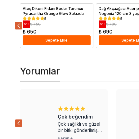
Ateş Dikeni Fidanı Bodur Turuncu
Dağ Akçaağacı Acer 
Pyracantha Orange Glow Saksıda
Negenia 120 cm 3 yaş
5
5
₺ 750
₺ 790
%
13
%
13
₺ 650
₺ 690
Sepete Ekle
Sepete E
Yorumlar
dim
Ürünler kompakt bir
e güzel
şekilde oldukça iyi
rilmiş.
paketlenmişti. Zarar
Deniz
Ü.
rim
görmemiş olarak