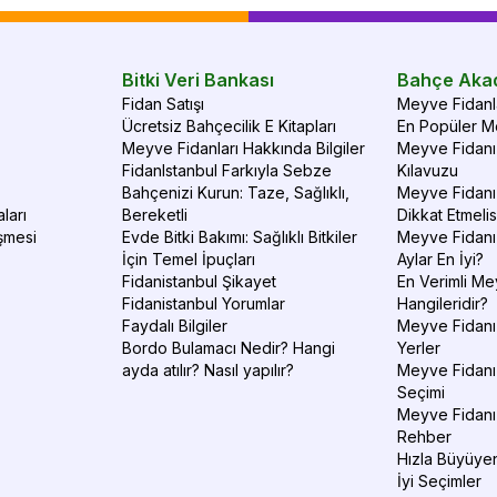
leylaktı, bu sağlıklı ve
üzeri yapraklanmaya
başlamış şekilde
Bitki Veri Bankası
Bahçe Aka
ulaştı. Üçte iki fidan
Fidan Satışı
Meyve Fidanla
umduğum gibi,
Ücretsiz Bahçecilik E Kitapları
En Popüler Me
üçüncü fidanın ise
Meyve Fidanları Hakkında Bilgiler
Meyve Fidanı 
biraz daha özenli
FidanIstanbul Farkıyla Sebze
Kılavuzu
seçilmesini beklerdim.
Bahçenizi Kurun: Taze, Sağlıklı,
Meyve Fidanı 
ları
Bereketli
Dikkat Etmelis
şmesi
Evde Bitki Bakımı: Sağlıklı Bitkiler
Meyve Fidanı
İçin Temel İpuçları
Aylar En İyi?
Fidanistanbul Şikayet
En Verimli Me
Fidanistanbul Yorumlar
Hangileridir?
Faydalı Bilgiler
Meyve Fidanı 
Bordo Bulamacı Nedir? Hangi
Yerler
ayda atılır? Nasıl yapılır?
Meyve Fidanı
Seçimi
Meyve Fidanı
Rehber
Hızla Büyüyen
İyi Seçimler