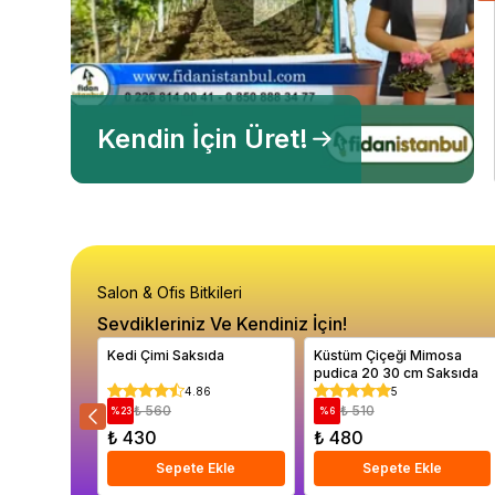
Kendin İçin Üret!
Salon & Ofis Bitkileri
Sevdikleriniz Ve Kendiniz İçin!
Kedi Çimi Saksıda
Küstüm Çiçeği Mimosa
pudica 20 30 cm Saksıda
4.86
5
₺ 560
₺ 510
%
23
%
6
₺ 430
₺ 480
Sepete Ekle
Sepete Ekle