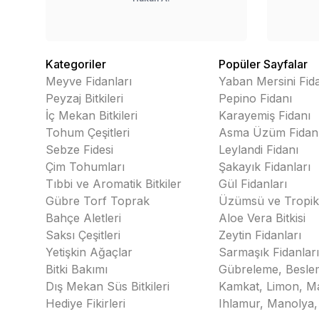
ulaştılar. Leylak fidanı
sağlıklı ve üzeri
yapraklanmaya
başlamış şekilde
Kategoriler
Popüler Sayfalar
ulaştı.
Meyve Fidanları
Yaban Mersini Fida
Peyzaj Bitkileri
Pepino Fidanı
İç Mekan Bitkileri
Karayemiş Fidanı
Tohum Çeşitleri
Asma Üzüm Fidanl
Sebze Fidesi
Leylandi Fidanı
Çim Tohumları
Şakayık Fidanları
Tıbbi ve Aromatik Bitkiler
Gül Fidanları
Gübre Torf Toprak
Üzümsü ve Tropik
Bahçe Aletleri
Aloe Vera Bitkisi
Saksı Çeşitleri
Zeytin Fidanları
Yetişkin Ağaçlar
Sarmaşık Fidanlar
Bitki Bakımı
Gübreleme, Besle
Dış Mekan Süs Bitkileri
Kamkat, Limon, M
Hediye Fikirleri
Ihlamur, Manolya,