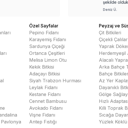
şekilde oldukça iyi
paketlenmişti. Zarar
Deniz
Ü.
görmemiş olarak
ulaştılar. İki yaban
mersininden biri
Özel Sayfalar
Peyzaj ve Süs 
sağlıklı ve tomurcuklu
nları
Pepino Fidanı
Çit Bitkileri
iken, diğeri biraz
Karayemiş Fidanı
Çiçekli Çalılar
kuru, az tomurcuklu
Sardunya Çiçeği
Yaprak Döke
(olan tomurcuklar
arı
Ortanca Çeşitleri
Herdemyeşil 
kuru görünümlü),
dalları daha sarı
Melisa Limon Otu
Alacalı Yaprak
görünümlü ulaştı. İlkini
Kekik Bitkisi
Arka Bahçe T
yaşatmak kolay
Adaçayı Bitkisi
Bahçe Bitkiler
görünürken, diğerini
al
Siyah Trabzon Hurması
Az Yer Kaplay
yaşatmak biraz emek
Leylak Fidanı
Dayanıklı Bitk
gerektirecek. Uçlara
doğru susuz kalmış
Kestane Fidanı
Gölge Sağlaya
gibi, ve kurumaya
ı
Cennet Bambusu
Hızlı Adaptas
eğilimli bir durumda
me
Avokado Fidanı
Killi Toprak Bi
ulaştı. Her iki fidanın
andalina
Vişne Fidanı
Sıcağa Dayanı
da benzer durumda
 Pavlonya
Antep Fıstığı
Yüzlek Köklü 
olmasını beklerdim.
Üçüncü fidan ise