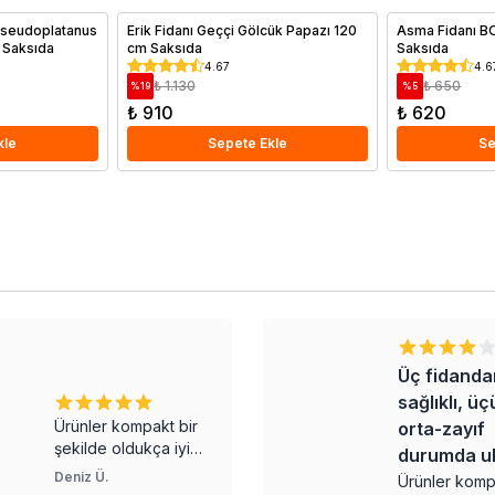
pseudoplatanus
Erik Fidanı Geççi Gölcük Papazı 120
Asma Fidanı
 Saksıda
cm Saksıda
Saksıda
4.67
4.6
₺ 1.130
₺ 650
%
19
%
5
₺ 910
₺ 620
kle
Sepete Ekle
Se
Üç fidandan ikisi
sağlıklı, üçüncü
orta-zayıf
durumda ulaştı
YUNUS 
Ürünler kompakt bir