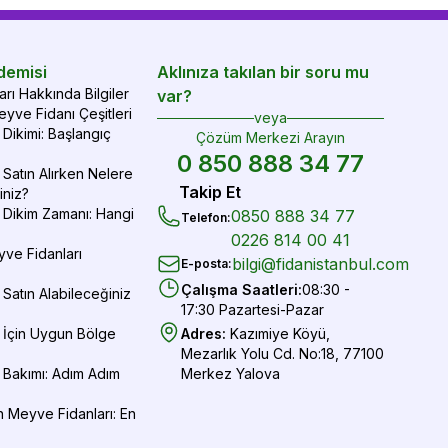
demisi
Aklınıza takılan bir soru mu
rı Hakkında Bilgiler
var?
yve Fidanı Çeşitleri
veya
Dikimi: Başlangıç
Çözüm Merkezi Arayın
0 850 888 34 77
Satın Alırken Nelere
Takip Et
iniz?
 Dikim Zamanı: Hangi
0850 888 34 77
Telefon
:
0226 814 00 41
yve Fidanları
bilgi@fidanistanbul.com
E-posta
:
Çalışma Saatleri
:
08:30 -
Satın Alabileceğiniz
17:30 Pazartesi-Pazar
 İçin Uygun Bölge
Adres
:
Kazımiye Köyü,
Mezarlık Yolu Cd. No:18, 77100
 Bakımı: Adım Adım
Merkez Yalova
 Meyve Fidanları: En