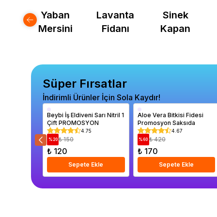
iraz
Yaban
Lavanta
Sinek
idanı
Mersini
Fidanı
Kapan
Süper Fırsatlar
İndirimli Ürünler İçin Sola Kaydır!
Beybi İş Eldiveni Sarı Nitril 1
Aloe Vera Bitkisi Fidesi
Çift PROMOSYON
Promosyon Saksıda
4.75
4.67
₺ 150
₺ 420
%
20
%
60
₺ 120
₺ 170
Sepete Ekle
Sepete Ekle