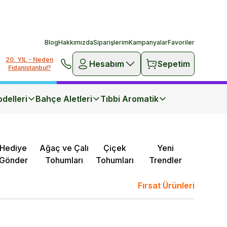
Blog
Hakkımızda
Siparişlerim
Kampanyalar
Favoriler
20. YIL - Neden
Hesabım
Sepetim
Fidanistanbul?
delleri
Bahçe Aletleri
Tıbbi Aromatik
Hediye
Ağaç ve Çalı
Çiçek
Yeni
Gönder
Tohumları
Tohumları
Trendler
Fırsat Ürünleri