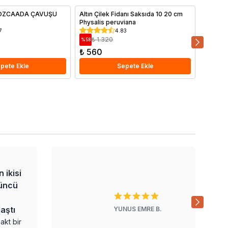
 BOZCAADA ÇAVUŞU
Altın Çilek Fidanı Saksıda 10 20 cm
Alaska 
Physalis peruviana
7
4.83
₺ 1.320
₺ 1
%
58
%
43
₺ 560
₺ 600
pete Ekle
Sepete Ekle
Bu hangi bitki?
Top fesleğen
EMRE
B.
yokmuş, onun yerine
herhangi bir bitki
Gökçen
A.