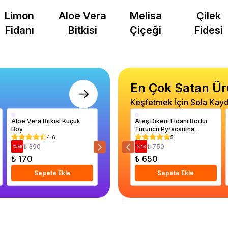
Limon
Aloe Vera
Melisa
Ç
Fidanı
Bitkisi
Çiçeği
Fi
En Çok Satan Ür
Keşfetmek İçin Sola Kayd
Aloe Vera Bitkisi Küçük
Kare Saksı Beyaz Renk 1.2
Ateş Dikeni Fidanı Bodur
Aslanağz
Boy
Litre
Turuncu Pyracantha
Çiçek T
Orange Glow Saksıda
4.6
0
5
₺ 390
₺ 220
₺ 750
₺ 40
%
56
%
14
%
13
%
38
₺ 170
₺ 190
₺ 650
₺ 250
Sepete Ekle
Sepete Ekle
Sepete Ekle
S