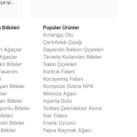
göndermenizi
istemiştim, fotoğrafını
ekliyorum, bunun ne
olduğunu öğrenebilir
Bitkileri
Popüler Ürünler
miyim?
Kırlangıç Otu
Çarkıfelek Çiçeği
n Ağaçlar
Dayanıklı Balkon Çiçekleri
Ağaçlar
Terasta Kullanılan Bitkiler
lı Bitkiler
Saksı Çiçekleri
asarımı
Kızılcık Fidanı
i
Kocayemiş Fidanı
an Bitkiler
Kompoze Gübre NPK
iler
Mimoza Ağacı
n Bitkiler
Isparta Gülü
yonlu Bitkiler
Sultani Çekirdeksiz Asma
tkileri
Nar Fidanı
klı Bitkiler
Frenk Üzümü
Bitkiler
Feijoa Kaymak Ağacı