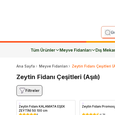
Tüm Ürünler
Meyve Fidanları
Dış Meka
Ana Sayfa
Meyve Fidanları
Zeytin Fidanı Çeşitleri (A
Zeytin Fidanı Çeşitleri (Aşılı)
Filtreler
Saksıda
Zeytin Fidanı KALAMATA EŞEK
Zeytin Fidanı Promos
ZEYTİNİ 50 100 cm
5
4.75