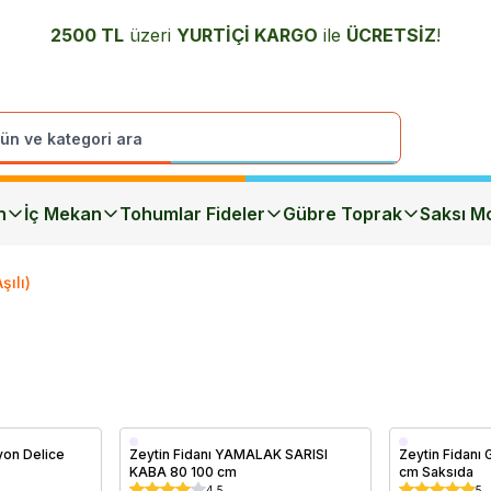
2500 TL
üzeri
YURTİÇİ K
ARGO
ile
ÜCRETSİZ
!
n
İç Mekan
Tohumlar Fideler
Gübre Toprak
Saksı Mo
şılı)
Saksıda
Saksıda
yon Delice
Zeytin Fidanı YAMALAK SARISI
Zeytin Fidanı 
KABA 80 100 cm
cm Saksıda
4.5
5