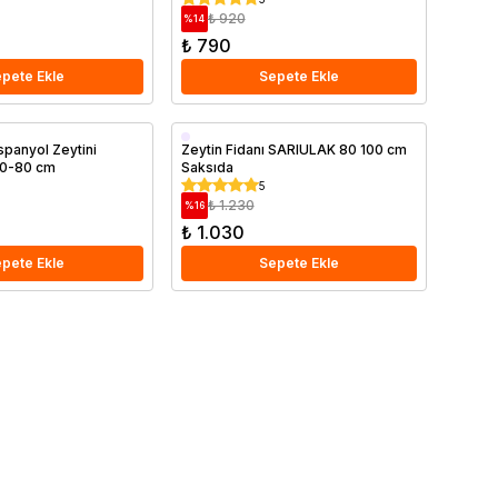
₺ 920
%
14
₺ 790
pete Ekle
Sepete Ekle
Saksıda
İspanyol Zeytini
Zeytin Fidanı SARIULAK 80 100 cm
0-80 cm
Saksıda
5
₺ 1.230
%
16
₺ 1.030
pete Ekle
Sepete Ekle