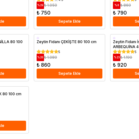
₺ 1.050
₺ 860
%
29
%
8
₺ 750
₺ 790
kle
Sepete Ekle
Se
Saksıda
Saksıda
NİLLA 80 100
Zeytin Fidanı ÇEKİŞTE 80 100 cm
Zeytin Fidanı 
ARBEQUİNA 4
5
5
₺ 1.080
₺ 1.190
%
20
%
23
₺ 860
₺ 920
kle
Sepete Ekle
Se
K 80 100 cm
kle