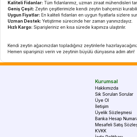
Kaliteli Fidanlar:
Tüm fidanlarımız, uzman ziraat mühendisleri tar
Geniş Çeşit:
Zeytin çeşitlerimizle kendi zeytin bahçenizi kurabili
Uygun Fiyatlar:
En kaliteli fidanları en uygun fiyatlarla sizlere s
Uzman Destek:
Yetiştirme sürecinde her zaman yanınızdayız.
Hızlı Kargo:
Siparişleriniz en kısa sürede kapınıza ulaştırılır.
Kendi zeytin ağacınızdan topladığınız zeytinlerle hazırlayacağınız z
Hemen siparişinizi verin ve zeytinin büyülü dünyasına adım atın!
Kurumsal
Hakkımızda
Sık Sorulan Sorular
Üye Ol
İletişim
Üyelik Sözleşmesi
Banka Hesap Numara
Mesafeli Satış Sözle
KVKK
İade Politikası