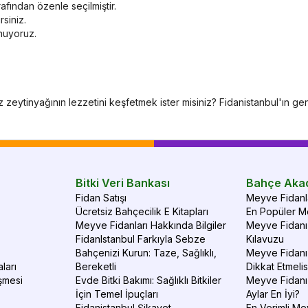
afından özenle seçilmiştir.
rsiniz.
unuyoruz.
eytinyağının lezzetini keşfetmek ister misiniz? Fidanistanbul'ın geniş z
Bitki Veri Bankası
Bahçe Aka
Fidan Satışı
Meyve Fidanla
Ücretsiz Bahçecilik E Kitapları
En Popüler Me
Meyve Fidanları Hakkında Bilgiler
Meyve Fidanı 
FidanIstanbul Farkıyla Sebze
Kılavuzu
Bahçenizi Kurun: Taze, Sağlıklı,
Meyve Fidanı 
ları
Bereketli
Dikkat Etmelis
şmesi
Evde Bitki Bakımı: Sağlıklı Bitkiler
Meyve Fidanı
İçin Temel İpuçları
Aylar En İyi?
Fidanistanbul Şikayet
En Verimli Me