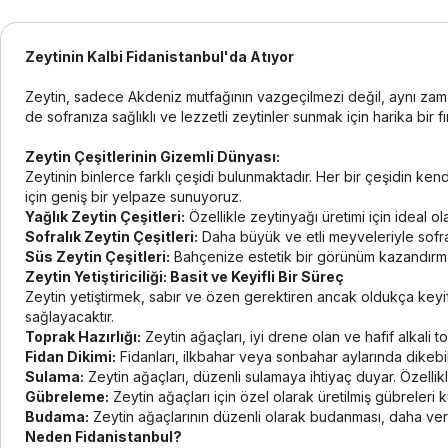
Zeytinin Kalbi Fidanistanbul'da Atıyor
Zeytin, sadece Akdeniz mutfağının vazgeçilmezi değil, aynı zaman
de sofranıza sağlıklı ve lezzetli zeytinler sunmak için harika bir fırs
Zeytin Çeşitlerinin Gizemli Dünyası:
Zeytinin binlerce farklı çeşidi bulunmaktadır. Her bir çeşidin ke
için geniş bir yelpaze sunuyoruz.
Yağlık Zeytin Çeşitleri:
Özellikle zeytinyağı üretimi için ideal ol
Sofralık Zeytin Çeşitleri:
Daha büyük ve etli meyveleriyle sofral
Süs Zeytin Çeşitleri:
Bahçenize estetik bir görünüm kazandırmak i
Zeytin Yetiştiriciliği: Basit ve Keyifli Bir Süreç
Zeytin yetiştirmek, sabır ve özen gerektiren ancak oldukça keyifl
sağlayacaktır.
Toprak Hazırlığı:
Zeytin ağaçları, iyi drene olan ve hafif alkali to
Fidan Dikimi:
Fidanları, ilkbahar veya sonbahar aylarında dikebil
Sulama:
Zeytin ağaçları, düzenli sulamaya ihtiyaç duyar. Özellik
Gübreleme:
Zeytin ağaçları için özel olarak üretilmiş gübreleri kul
Budama:
Zeytin ağaçlarının düzenli olarak budanması, daha veriml
Neden Fidanistanbul?