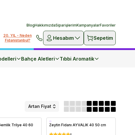
Blog
Hakkımızda
Siparişlerim
Kampanyalar
Favoriler
20. YIL - Neden
Hesabım
Sepetim
Fidanistanbul?
delleri
Bahçe Aletleri
Tıbbi Aromatik
Artan Fiyat
Saksıda
Gemlik Trilye 40 60
Zeytin Fidanı AYVALIK 40 50 cm
5