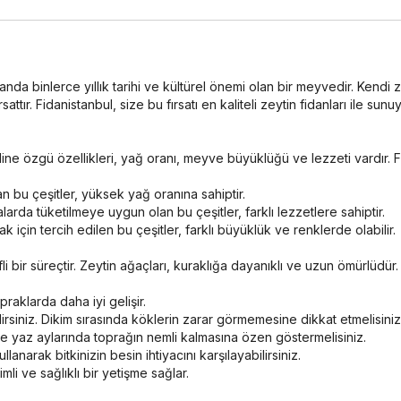
da binlerce yıllık tarihi ve kültürel önemi olan bir meyvedir. Kend
attır. Fidanistanbul, size bu fırsatı en kaliteli zeytin fidanları ile sunuy
ndine özgü özellikleri, yağ oranı, meyve büyüklüğü ve lezzeti vardır.
an bu çeşitler, yüksek yağ oranına sahiptir.
arda tüketilmeye uygun olan bu çeşitler, farklı lezzetlere sahiptir.
çin tercih edilen bu çeşitler, farklı büyüklük ve renklerde olabilir.
i bir süreçtir. Zeytin ağaçları, kuraklığa dayanıklı ve uzun ömürlüdür
praklarda daha iyi gelişir.
irsiniz. Dikim sırasında köklerin zarar görmemesine dikkat etmelisiniz
le yaz aylarında toprağın nemli kalmasına özen göstermelisiniz.
lanarak bitkinizin besin ihtiyacını karşılayabilirsiniz.
i ve sağlıklı bir yetişme sağlar.