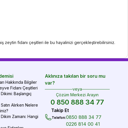
eytin fidanı çeşitleri ile bu hayalinizi gerçekleştirebilirsiniz.
demisi
Aklınıza takılan bir soru mu
rı Hakkında Bilgiler
var?
yve Fidanı Çeşitleri
veya
Dikimi: Başlangıç
Çözüm Merkezi Arayın
0 850 888 34 77
Satın Alırken Nelere
Takip Et
iniz?
 Dikim Zamanı: Hangi
0850 888 34 77
Telefon
:
0226 814 00 41
yve Fidanları