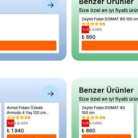
Benzer Ürünler
Size özel en iyi fiyatlı ürü
Gümüşi Taflan Fidanı Euonymus japonicus
Zeytin Fidan DOMAT 80 100 c
5
5
₺ 880
₺ 1.080
%
48
%
20
₺ 460
₺ 860
Se
Benzer Ürünler
Size özel en iyi fiyatlı ürü
Armut Fidanı Özbek
Keçi Söğüdü Salix caprea
Zeytin Fidan DOMAT 80
Alaska 
Armudu 4 Yaş 120 cm
60 80 cm Saksıda
100 cm
canina
Saksıda
5
4.67
5
₺ 2.420
₺ 750
₺ 1.080
₺ 87
%
20
%
31
%
20
%
33
₺ 1.940
₺ 520
₺ 860
₺ 580