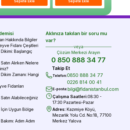
epete Ekle
Sepete Ekle
Sepete Ekle
Sepete Ekle
Sepete Ekle
Sepe
demisi
Aklınıza takılan bir soru mu
rı Hakkında Bilgiler
var?
yve Fidanı Çeşitleri
veya
Dikimi: Başlangıç
Çözüm Merkezi Arayın
0 850 888 34 77
Satın Alırken Nelere
Takip Et
iniz?
 Dikim Zamanı: Hangi
0850 888 34 77
Telefon
:
0226 814 00 41
yve Fidanları
bilgi@fidanistanbul.com
E-posta
:
Çalışma Saatleri
:
08:30 -
Satın Alabileceğiniz
17:30 Pazartesi-Pazar
 İçin Uygun Bölge
Adres
:
Kazımiye Köyü,
Mezarlık Yolu Cd. No:18, 77100
 Bakımı: Adım Adım
Merkez Yalova