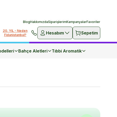
Blog
Hakkımızda
Siparişlerim
Kampanyalar
Favoriler
20. YIL - Neden
Hesabım
Sepetim
Fidanistanbul?
delleri
Bahçe Aletleri
Tıbbi Aromatik