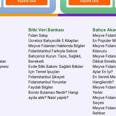
Sepete Ekle
Sepete Ekle
Sepete Ekle
S
Bitki Veri Bankası
Bahçe Aka
Fidan Satışı
Meyve Fidanla
Ücretsiz Bahçecilik E Kitapları
En Popüler Me
Meyve Fidanları Hakkında Bilgiler
Meyve Fidanı 
FidanIstanbul Farkıyla Sebze
Kılavuzu
Bahçenizi Kurun: Taze, Sağlıklı,
Meyve Fidanı 
ları
Bereketli
Dikkat Etmelis
şmesi
Evde Bitki Bakımı: Sağlıklı Bitkiler
Meyve Fidanı
İçin Temel İpuçları
Aylar En İyi?
Fidanistanbul Şikayet
En Verimli Me
Fidanistanbul Yorumlar
Hangileridir?
Faydalı Bilgiler
Meyve Fidanı 
Bordo Bulamacı Nedir? Hangi
Yerler
ayda atılır? Nasıl yapılır?
Meyve Fidanı
Seçimi
Meyve Fidanı
Rehber