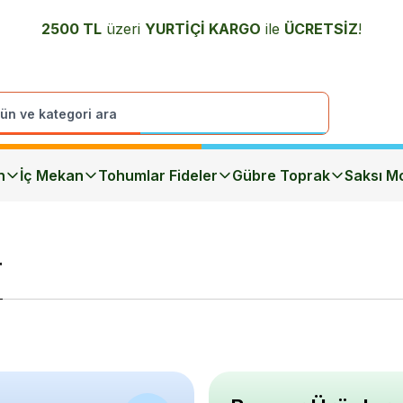
2500 TL
üzeri
YURTİÇİ K
ARGO
ile
ÜCRETSİZ
!
n
İç Mekan
Tohumlar Fideler
Gübre Toprak
Saksı Mo
r