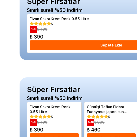
Süper Fırsatlar
Sınırlı süreli %50 indirim
Elvan Saksı Krem Renk 0.55 Litre
5
₺ 430
%
9
₺ 390
Sepete Ekle
Süper Fırsatlar
Sınırlı süreli %50 indirim
Elvan Saksı Krem Renk
Gümüşi Taflan Fidanı
0.55 Litre
Euonymus japonicus
Microphyllus Variegata 20
5
5
40 cm
₺ 430
₺ 880
%
9
%
48
₺ 390
₺ 460