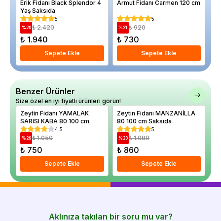
Erik Fidanı Black Splendor 4
Armut Fidanı Carmen 120 cm
La
Yaş Saksıda
Ka
g
5
5
₺ 2.420
₺ 920
%
20
%
21
%
₺ 1.940
₺ 730
₺
Sepete Ekle
Sepete Ekle
Benzer Ürünler
Size özel en iyi fiyatlı ürünleri görün!
Zeytin Fidanı YAMALAK
Zeytin Fidanı MANZANİLLA
Ze
SARISI KABA 80 100 cm
80 100 cm Saksıda
Ze
c
4.5
5
₺ 1.050
₺ 1.080
%
29
%
20
%
₺ 750
₺ 860
₺
Sepete Ekle
Sepete Ekle
Aklınıza takılan bir soru mu var?