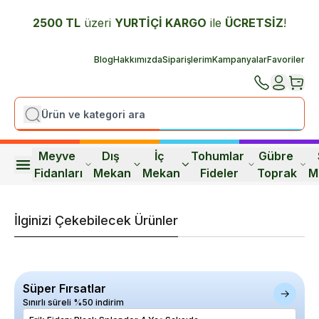
2500 TL
üzeri
YURTİÇİ K
ARGO
ile
ÜCRETSİZ
!
Blog
Hakkımızda
Siparişlerim
Kampanyalar
Favoriler
Meyve 
Dış 
İç 
Tohumlar 
Gübre 
Fidanları
Mekan
Mekan
Fideler
Toprak
M
İlginizi Çekebilecek Ürünler
Süper Fırsatlar
Sınırlı süreli %50 indirim