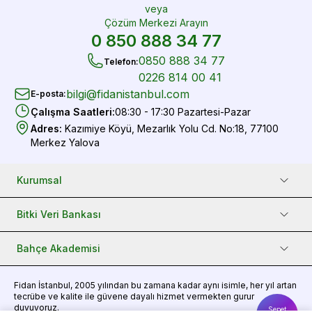
veya
Çözüm Merkezi Arayın
0 850 888 34 77
0850 888 34 77
Telefon
:
0226 814 00 41
bilgi@fidanistanbul.com
E-posta
:
Çalışma Saatleri
:
08:30 - 17:30 Pazartesi-Pazar
Adres
:
Kazımiye Köyü, Mezarlık Yolu Cd. No:18, 77100
Merkez Yalova
Kurumsal
Bitki Veri Bankası
Bahçe Akademisi
Fidan
İstanbul, 2005 yılından bu zamana kadar aynı isimle, her yıl artan
tecrübe ve kalite ile güvene dayalı hizmet vermekten gurur
duyuyoruz.
Sepet