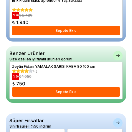
Erik Fidanı Black Splendor 4 Yaş Saksıda
Arm
5
₺ 2.420
%
20
%
21
₺ 1.940
₺ 
Sepete Ekle
Benzer Ürünler
Size özel en iyi fiyatlı ürünleri görün!
Zeytin Fidanı YAMALAK SARISI KABA 80 100 cm
Zey
4.5
₺ 1.050
%
29
%
20
₺ 750
₺ 
Sepete Ekle
Süper Fırsatlar
Sınırlı süreli %50 indirim