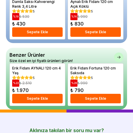
Damla Saksı Kahverengi
Aynalı Erik Fidanı 120 cm
Kl
Renk 3,4 Litre
Açık Köklü
Ka
5
5
₺ 530
₺ 990
%
19
%
16
%
₺ 430
₺ 830
₺
Sepete Ekle
Sepete Ekle
Benzer Ürünler
Size özel en iyi fiyatlı ürünleri görün!
Erik Fidanı AYNALI 120 cm 4
Erik Fidanı Fortuna 120 cm
Er
Yaş
Saksıda
12
5
5
₺ 2.510
₺ 990
%
22
%
20
%
₺ 1.970
₺ 790
₺
Sepete Ekle
Sepete Ekle
Aklınıza takılan bir soru mu var?