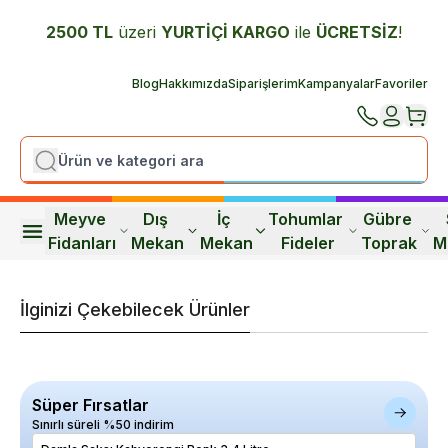
2500 TL
üzeri
YURTİÇİ K
ARGO
ile
ÜCRETSİZ
!
Blog
Hakkımızda
Siparişlerim
Kampanyalar
Favoriler
Meyve 
Dış 
İç 
Tohumlar 
Gübre 
Fidanları
Mekan
Mekan
Fideler
Toprak
M
İlginizi Çekebilecek Ürünler
Süper Fırsatlar
Sınırlı süreli %50 indirim