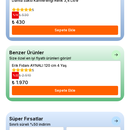
Damla Saksı Kahverengi Renk 3,4 Litre
Ayn
5
₺ 530
%
19
%
16
₺ 430
₺ 
Sepete Ekle
Benzer Ürünler
Size özel en iyi fiyatlı ürünleri görün!
Erik Fidanı AYNALI 120 cm 4 Yaş
Eri
5
₺ 2.510
%
22
%
20
₺ 1.970
₺ 
Sepete Ekle
Süper Fırsatlar
Sınırlı süreli %50 indirim