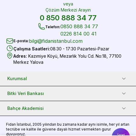
veya
Çözüm Merkezi Arayın
0 850 888 34 77
0850 888 34 77
Telefon
:
0226 814 00 41
bilgi@fidanistanbul.com
E-posta
:
Çalışma Saatleri
:
08:30 - 17:30 Pazartesi-Pazar
Adres
:
Kazımiye Köyü, Mezarlık Yolu Cd. No:18, 77100
Merkez Yalova
Kurumsal
Bitki Veri Bankası
Bahçe Akademisi
Fidan
İstanbul, 2005 yılından bu zamana kadar aynı isimle, her yıl artan
tecrübe ve kalite ile güvene dayalı hizmet vermekten gurur
duyuyoruz.
Sepet