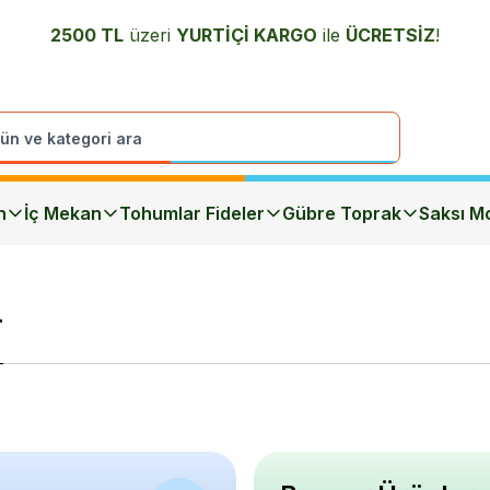
2500 TL
üzeri
YURTİÇİ K
ARGO
ile
ÜCRETSİZ
!
n
İç Mekan
Tohumlar Fideler
Gübre Toprak
Saksı Mo
r