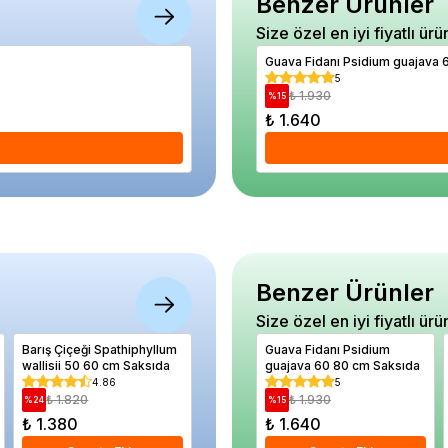
Benzer Ürünler
Size özel en iyi fiyatlı ürü
Kurdele Çiçeği Chlorophytum comosum As
Guava Fidanı Psidium guajava 
5
5
₺ 1.170
₺ 1.930
%
15
%
15
₺ 1.000
₺ 1.640
Se
Benzer Ürünler
Size özel en iyi fiyatlı ürü
Barış Çiçeği Spathiphyllum
Doğal Dekoratif Taş
Guava Fidanı Psidium
Elma Fid
wallisii 50 60 cm Saksıda
Tumbled Basalt 4 6 cm
guajava 60 80 cm Saksıda
Açık Kök
12.5 Kilo
4.86
5
5
₺ 1.820
₺ 900
₺ 1.930
₺ 1.
%
24
%
14
%
15
%
27
₺ 1.380
₺ 770
₺ 1.640
₺ 770