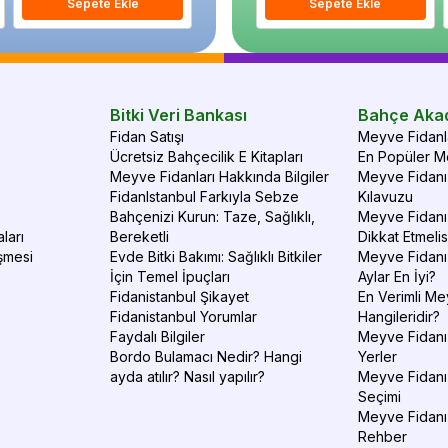
Sepete Ekle
Sepete Ekle
Sepete Ekle
S
Bitki Veri Bankası
Bahçe Aka
Fidan Satışı
Meyve Fidanla
Ücretsiz Bahçecilik E Kitapları
En Popüler Me
Meyve Fidanları Hakkında Bilgiler
Meyve Fidanı 
FidanIstanbul Farkıyla Sebze
Kılavuzu
Bahçenizi Kurun: Taze, Sağlıklı,
Meyve Fidanı 
ları
Bereketli
Dikkat Etmelis
şmesi
Evde Bitki Bakımı: Sağlıklı Bitkiler
Meyve Fidanı
İçin Temel İpuçları
Aylar En İyi?
Fidanistanbul Şikayet
En Verimli Me
Fidanistanbul Yorumlar
Hangileridir?
Faydalı Bilgiler
Meyve Fidanı 
Bordo Bulamacı Nedir? Hangi
Yerler
ayda atılır? Nasıl yapılır?
Meyve Fidanı
Seçimi
Meyve Fidanı
Rehber