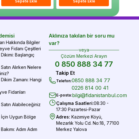
epete Ekle
Sepete Ekle
Sepete Ekle
Sepete Ekle
Sepete Ekle
Sepe
demisi
Aklınıza takılan bir soru mu
rı Hakkında Bilgiler
var?
yve Fidanı Çeşitleri
veya
Dikimi: Başlangıç
Çözüm Merkezi Arayın
0 850 888 34 77
Satın Alırken Nelere
Takip Et
iniz?
 Dikim Zamanı: Hangi
0850 888 34 77
Telefon
:
0226 814 00 41
yve Fidanları
bilgi@fidanistanbul.com
E-posta
:
Çalışma Saatleri
:
08:30 -
Satın Alabileceğiniz
17:30 Pazartesi-Pazar
 İçin Uygun Bölge
Adres
:
Kazımiye Köyü,
Mezarlık Yolu Cd. No:18, 77100
 Bakımı: Adım Adım
Merkez Yalova