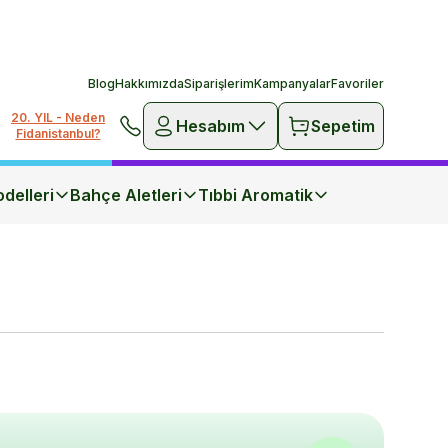
Blog
Hakkımızda
Siparişlerim
Kampanyalar
Favoriler
20. YIL - Neden
Hesabım
Sepetim
Fidanistanbul?
delleri
Bahçe Aletleri
Tıbbi Aromatik