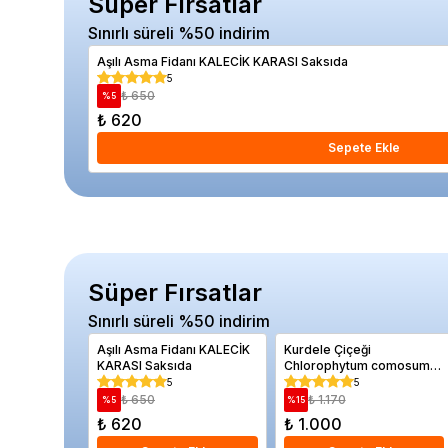
Süper Fırsatlar
Sınırlı süreli %50 indirim
Aşılı Asma Fidanı KALECİK KARASI Saksıda
5
₺ 650
%
5
₺ 620
Sepete Ekle
Süper Fırsatlar
Sınırlı süreli %50 indirim
Aşılı Asma Fidanı KALECİK
Kurdele Çiçeği
KARASI Saksıda
Chlorophytum comosum
Askılı Saksıda
5
5
₺ 650
₺ 1.170
%
5
%
15
₺ 620
₺ 1.000