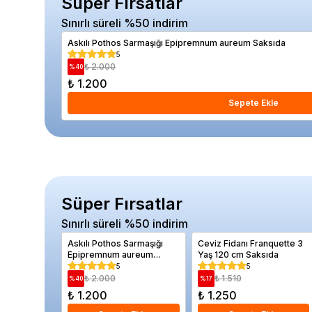
Süper Fırsatlar
Sınırlı süreli %50 indirim
Askılı Pothos Sarmaşığı Epipremnum aureum Saksıda
5
₺ 2.000
%
40
₺ 1.200
Sepete Ekle
Süper Fırsatlar
Sınırlı süreli %50 indirim
Askılı Pothos Sarmaşığı
Ceviz Fidanı Franquette 3
Epipremnum aureum
Yaş 120 cm Saksıda
Saksıda
5
5
₺ 2.000
₺ 1.510
%
40
%
17
₺ 1.200
₺ 1.250