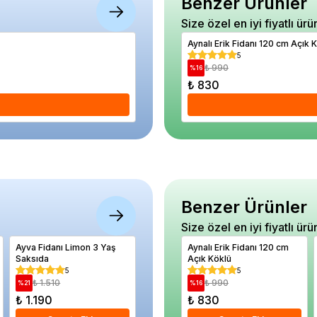
Benzer Ürünler
Size özel en iyi fiyatlı ürü
Ceviz Fidanı Franquette 3 Yaş 120 cm Sak
Aynalı Erik Fidanı 120 cm Açık 
5
5
₺ 1.510
₺ 990
%
17
%
16
₺ 1.250
₺ 830
Se
Benzer Ürünler
Size özel en iyi fiyatlı ürü
Ayva Fidanı Limon 3 Yaş
Palmiye Ağacı Tüylü
Aynalı Erik Fidanı 120 cm
Kırmızı T
Saksıda
Palmiye Chamaerops
Açık Köklü
Kilo
excelsa 20 40 cm Saksıda
5
4.5
5
₺ 1.510
₺ 980
₺ 990
₺ 18
%
21
%
21
%
16
%
28
₺ 1.190
₺ 770
₺ 830
₺ 130