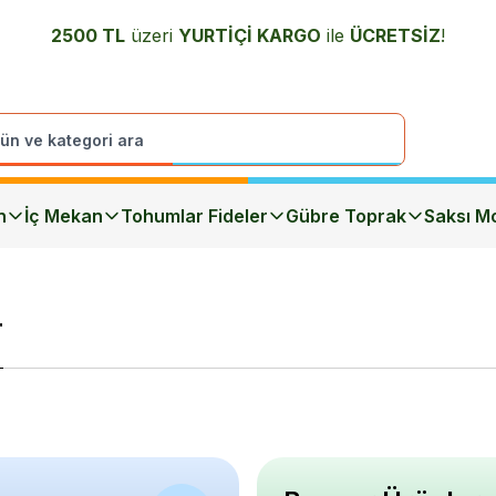
2500 TL
üzeri
YURTİÇİ K
ARGO
ile
ÜCRETSİZ
!
n
İç Mekan
Tohumlar Fideler
Gübre Toprak
Saksı Mo
r