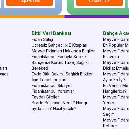
Sepete Ekle
Sepete Ekle
Sepete Ekle
S
Bitki Veri Bankası
Bahçe Aka
Fidan Satışı
Meyve Fidanla
Ücretsiz Bahçecilik E Kitapları
En Popüler Me
Meyve Fidanları Hakkında Bilgiler
Meyve Fidanı 
FidanIstanbul Farkıyla Sebze
Kılavuzu
Bahçenizi Kurun: Taze, Sağlıklı,
Meyve Fidanı 
ları
Bereketli
Dikkat Etmelis
şmesi
Evde Bitki Bakımı: Sağlıklı Bitkiler
Meyve Fidanı
İçin Temel İpuçları
Aylar En İyi?
Fidanistanbul Şikayet
En Verimli Me
Fidanistanbul Yorumlar
Hangileridir?
Faydalı Bilgiler
Meyve Fidanı 
Bordo Bulamacı Nedir? Hangi
Yerler
ayda atılır? Nasıl yapılır?
Meyve Fidanı
Seçimi
Meyve Fidanı
Rehber