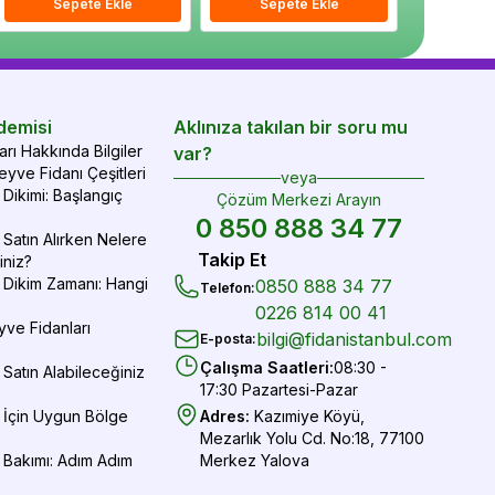
epete Ekle
Sepete Ekle
Sepete Ekle
Sepete Ekle
Sepete Ekle
Sepe
demisi
Aklınıza takılan bir soru mu
rı Hakkında Bilgiler
var?
yve Fidanı Çeşitleri
veya
Dikimi: Başlangıç
Çözüm Merkezi Arayın
0 850 888 34 77
Satın Alırken Nelere
Takip Et
iniz?
 Dikim Zamanı: Hangi
0850 888 34 77
Telefon
:
0226 814 00 41
yve Fidanları
bilgi@fidanistanbul.com
E-posta
:
Çalışma Saatleri
:
08:30 -
Satın Alabileceğiniz
17:30 Pazartesi-Pazar
 İçin Uygun Bölge
Adres
:
Kazımiye Köyü,
Mezarlık Yolu Cd. No:18, 77100
 Bakımı: Adım Adım
Merkez Yalova