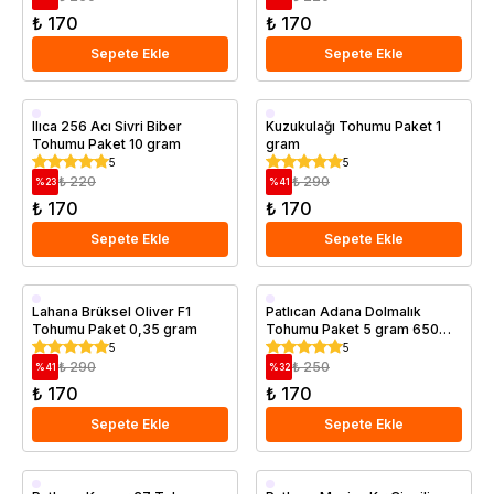
₺ 170
₺ 170
Sepete Ekle
Sepete Ekle
Ilıca 256 Acı Sivri Biber
Kuzukulağı Tohumu Paket 1
Tohumu Paket 10 gram
gram
5
5
₺ 220
₺ 290
%
23
%
41
₺ 170
₺ 170
Sepete Ekle
Sepete Ekle
Lahana Brüksel Oliver F1
Patlıcan Adana Dolmalık
Tohumu Paket 0,35 gram
Tohumu Paket 5 gram 650
tohum
5
5
₺ 290
₺ 250
%
41
%
32
₺ 170
₺ 170
Sepete Ekle
Sepete Ekle