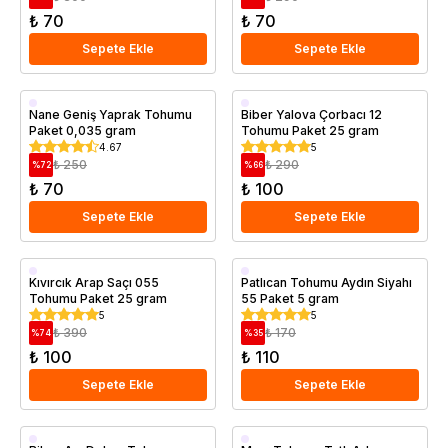
₺ 70
₺ 70
Sepete Ekle
Sepete Ekle
Nane Geniş Yaprak Tohumu
Biber Yalova Çorbacı 12
Paket 0,035 gram
Tohumu Paket 25 gram
4.67
5
₺ 250
₺ 290
%
72
%
66
₺ 70
₺ 100
Sepete Ekle
Sepete Ekle
Kıvırcık Arap Saçı 055
Patlıcan Tohumu Aydın Siyahı
Tohumu Paket 25 gram
55 Paket 5 gram
5
5
₺ 390
₺ 170
%
74
%
35
₺ 100
₺ 110
Sepete Ekle
Sepete Ekle