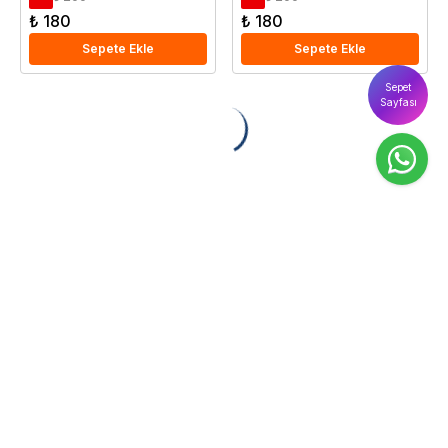
₺ 180
₺ 180
Sepete Ekle
Sepete Ekle
Sepet
Sayfası
Sebze bitkileri, kendi doğal ve sağlıklı sebzelerinizi yetiştirmek
için ilk adımdır. Doğru tohum seçimi, bitkilerinizin sağlıklı
büyümesi ve verimli ürün üretimi için kritik bir sisteme sahiptir.
Fidanistanbul'un sunduğu geniş sebze tohumu çeşitleri, hem
profesyonel hem de profesyonel bahçıvanlar için ideal
seçenekler sunuyor.
Sebze Tohumlarının Önemi
Sebze tohumlarının iklim, toprak yapısı ve ayrılabilir özellikleri
dikkate alınır. Örneğin domates ve biber gibi sebzeler sıcak
iklimlerde, ıspanak ve lahana gibi çeşitler ise daha serin ve
daha iyi yetişir. Yerli tohumlar, genellikle bölge koşullarının