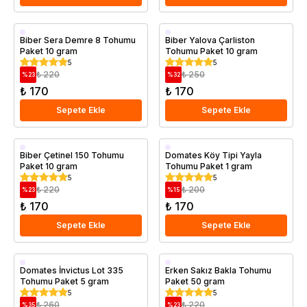
Biber Sera Demre 8 Tohumu
Biber Yalova Çarliston
Paket 10 gram
Tohumu Paket 10 gram
5
5
₺ 220
₺ 250
%
23
%
32
₺ 170
₺ 170
Sepete Ekle
Sepete Ekle
Biber Çetinel 150 Tohumu
Domates Köy Tipi Yayla
Paket 10 gram
Tohumu Paket 1 gram
5
5
₺ 220
₺ 200
%
23
%
15
₺ 170
₺ 170
Sepete Ekle
Sepete Ekle
Domates İnvictus Lot 335
Erken Sakız Bakla Tohumu
Tohumu Paket 5 gram
Paket 50 gram
5
5
₺ 260
₺ 220
%
35
%
23