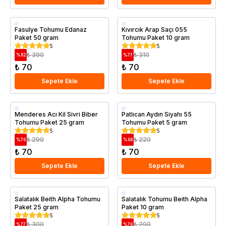
Fasulye Tohumu Edanaz
Kıvırcık Arap Saçı 055
Paket 50 gram
Tohumu Paket 10 gram
5
5
₺ 390
₺ 310
%
82
%
77
₺ 70
₺ 70
Sepete Ekle
Sepete Ekle
Menderes Acı Kil Sivri Biber
Patlıcan Aydın Siyahı 55
Tohumu Paket 25 gram
Tohumu Paket 5 gram
5
5
₺ 290
₺ 220
%
76
%
68
₺ 70
₺ 70
Sepete Ekle
Sepete Ekle
Salatalık Beith Alpha Tohumu
Salatalık Tohumu Beith Alpha
Paket 25 gram
Paket 10 gram
5
5
₺ 300
₺ 290
%
77
%
76