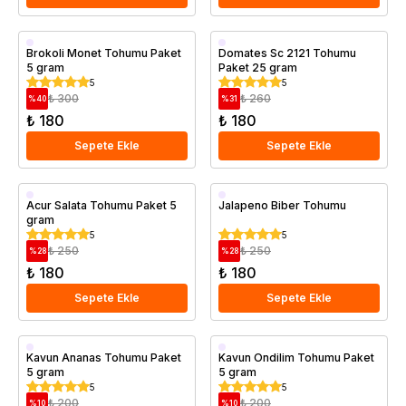
Brokoli Monet Tohumu Paket
Domates Sc 2121 Tohumu
5 gram
Paket 25 gram
5
5
₺ 300
₺ 260
%
40
%
31
₺ 180
₺ 180
Sepete Ekle
Sepete Ekle
Acur Salata Tohumu Paket 5
Jalapeno Biber Tohumu
gram
5
5
₺ 250
₺ 250
%
28
%
28
₺ 180
₺ 180
Sepete Ekle
Sepete Ekle
Kavun Ananas Tohumu Paket
Kavun Ondilim Tohumu Paket
5 gram
5 gram
5
5
₺ 200
₺ 200
%
10
%
10