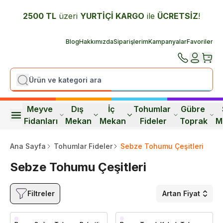
2500 TL
üzeri
YURTİÇİ K
ARGO
ile
ÜCRETSİZ
!
Blog
Hakkımızda
Siparişlerim
Kampanyalar
Favoriler
Meyve 
Dış 
İç 
Tohumlar 
Gübre 
Fidanları
Mekan
Mekan
Fideler
Toprak
M
Ana Sayfa
Tohumlar Fideler
Sebze Tohumu Çeşitleri
Sebze Tohumu Çeşitleri
Filtreler
Artan Fiyat