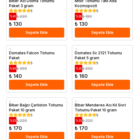
Biber Acı Dolma Tohumu
Mısır Tohumu Tatlı Ada
Paket 3 gram
Kozmopozit
5
5
₺ 220
₺ 180
%
41
%
28
₺ 130
₺ 130
Sepete Ekle
Sepete Ekle
Domates Falcon Tohumu
Domates Sc 2121 Tohumu
Paket
Paket 5 gram
5
5
₺ 390
₺ 200
%
64
%
20
₺ 140
₺ 160
Sepete Ekle
Sepete Ekle
Biber Bağcı Çarliston Tohumu
Biber Menderes Acı Kıl Sivri
Paket 10 gram
Tohumu Paket 10 gram
5
5
₺ 220
₺ 220
%
23
%
23
₺ 170
₺ 170
Sepete Ekle
Sepete Ekle