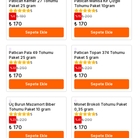
Patlıcan Kemer 27 Tohumu
Patlıcan Manisa Kır Çizgili
Paket 25 gram
Tohumu Paket 10gram
5
5
₺ 180
₺ 200
%
6
%
15
₺ 170
₺ 170
Sepete Ekle
Sepete Ekle
Patlıcan Pala 49 Tohumu
Patlıcan Topan 374 Tohumu
Paket 25 gram
Paket 5 gram
5
5
₺ 250
₺ 220
%
32
%
23
₺ 170
₺ 170
Sepete Ekle
Sepete Ekle
Üç Burun Mazamort Biber
Monet Brokoli Tohumu Paket
Tohumu Paket 10 gram
0,35 gram
5
5
₺ 220
₺ 290
%
23
%
41
₺ 170
₺ 170
Sepete Ekle
Sepete Ekle