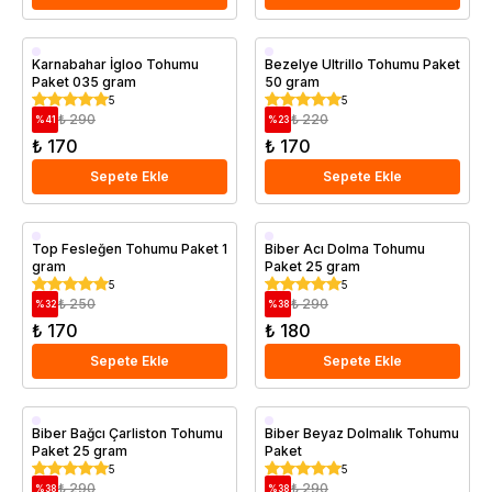
Karnabahar İgloo Tohumu
Bezelye Ultrillo Tohumu Paket
Paket 035 gram
50 gram
5
5
₺ 290
₺ 220
%
41
%
23
₺ 170
₺ 170
Sepete Ekle
Sepete Ekle
Top Fesleğen Tohumu Paket 1
Biber Acı Dolma Tohumu
gram
Paket 25 gram
5
5
₺ 250
₺ 290
%
32
%
38
₺ 170
₺ 180
Sepete Ekle
Sepete Ekle
Biber Bağcı Çarliston Tohumu
Biber Beyaz Dolmalık Tohumu
Paket 25 gram
Paket
5
5
₺ 290
₺ 290
%
38
%
38