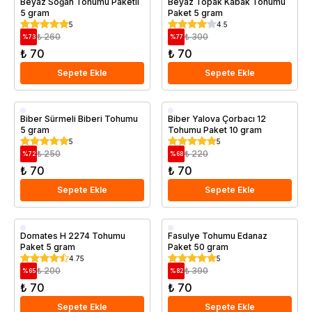
Beyaz Soğan Tohumu Paketli
Beyaz Topak Kabak Tohumu
5 gram
Paket 5 gram
5
4.5
₺ 260
₺ 300
%
73
%
77
₺ 70
₺ 70
Sepete Ekle
Sepete Ekle
Biber Sürmeli Biberi Tohumu
Biber Yalova Çorbacı 12
5 gram
Tohumu Paket 10 gram
5
5
₺ 250
₺ 220
%
72
%
68
₺ 70
₺ 70
Sepete Ekle
Sepete Ekle
Domates H 2274 Tohumu
Fasulye Tohumu Edanaz
Paket 5 gram
Paket 50 gram
4.75
5
₺ 200
₺ 390
%
65
%
82
₺ 70
₺ 70
Sepete Ekle
Sepete Ekle