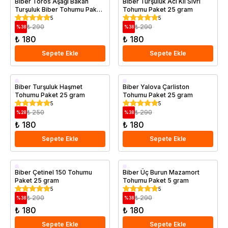
Biber Toros Aşağı Bakan
Biber Turşuluk Acı Kıl Sivri
Turşuluk Biber Tohumu Paket
Tohumu Paket 25 gram
25 gram
5
5
₺ 290
₺ 290
%
38
%
38
₺ 180
₺ 180
Sepete Ekle
Sepete Ekle
Biber Turşuluk Haşmet
Biber Yalova Çarliston
Tohumu Paket 25 gram
Tohumu Paket 25 gram
5
5
₺ 250
₺ 290
%
28
%
38
₺ 180
₺ 180
Sepete Ekle
Sepete Ekle
Biber Çetinel 150 Tohumu
Biber Üç Burun Mazamort
Paket 25 gram
Tohumu Paket 5 gram
5
5
₺ 290
₺ 290
%
38
%
38
₺ 180
₺ 180
Sepete Ekle
Sepete Ekle