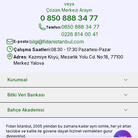
veya
Çözüm Merkezi Arayın
0 850 888 34 77
0850 888 34 77
Telefon
:
0226 814 00 41
bilgi@fidanistanbul.com
E-posta
:
Çalışma Saatleri
:
08:30 - 17:30 Pazartesi-Pazar
Adres
:
Kazımiye Köyü, Mezarlık Yolu Cd. No:18, 77100
Merkez Yalova
Kurumsal
Bitki Veri Bankası
Bahçe Akademisi
Fidan
İstanbul, 2005 yılından bu zamana kadar aynı isimle, her yıl artan
tecrübe ve kalite ile güvene dayalı hizmet vermekten gurur
duyuyoruz.
Sepet