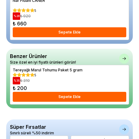
Nar Fidanı CANER
Asm
5
₺ 920
%
28
%
11
₺ 660
₺ 
Sepete Ekle
Benzer Ürünler
Size özel en iyi fiyatlı ürünleri görün!
Tereyağlı Marul Tohumu Paket 5 gram
Mar
5
₺ 310
%
35
%
29
₺ 200
₺ 
Sepete Ekle
Süper Fırsatlar
Sınırlı süreli %50 indirim