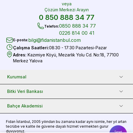
veya
Çözüm Merkezi Arayın
0 850 888 34 77
0850 888 34 77
Telefon
:
0226 814 00 41
bilgi@fidanistanbul.com
E-posta
:
Çalışma Saatleri
:
08:30 - 17:30 Pazartesi-Pazar
Adres
:
Kazımiye Köyü, Mezarlık Yolu Cd. No:18, 77100
Merkez Yalova
Kurumsal
Bitki Veri Bankası
Bahçe Akademisi
Fidan
İstanbul, 2005 yılından bu zamana kadar aynı isimle, her yıl artan
tecrübe ve kalite ile güvene dayalı hizmet vermekten gurur
duyuyoruz.
Sepet