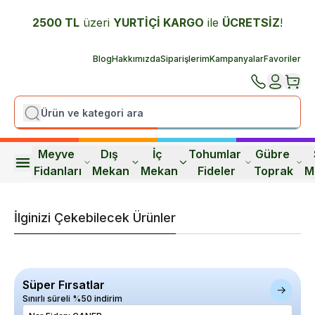
2500 TL
üzeri
YURTİÇİ K
ARGO
ile
ÜCRETSİZ
!
Blog
Hakkımızda
Siparişlerim
Kampanyalar
Favoriler
Meyve 
Dış 
İç 
Tohumlar 
Gübre 
Fidanları
Mekan
Mekan
Fideler
Toprak
M
İlginizi Çekebilecek Ürünler
Süper Fırsatlar
Sınırlı süreli %50 indirim