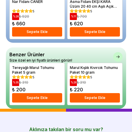
Nar Fidanı CANER
Asma Fidanı EKŞİ KARA
Ka
Üzüm 20 40 cm Aşılı Açık
3 
Köklü
5
5
₺ 920
₺ 700
%
28
%
11
%
₺ 660
₺ 620
₺
Sepete Ekle
Sepete Ekle
Benzer Ürünler
Size özel en iyi fiyatlı ürünleri görün!
Tereyağlı Marul Tohumu
Marul Kışlık Kıvırcık Tohumu
Ma
Paket 5 gram
Paket 10 gram
Pa
5
5
₺ 310
₺ 310
%
35
%
29
%
₺ 200
₺ 220
₺
Sepete Ekle
Sepete Ekle
Aklınıza takılan bir soru mu var?