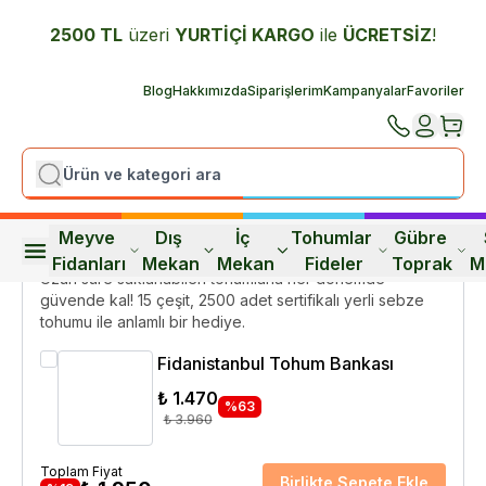
2500 TL
üzeri
YURTİÇİ K
ARGO
ile
ÜCRETSİZ
!
Ana Sayfa
Meyve Fidanları
5 Yaşında Meyve Fidanları
K
Blog
Hakkımızda
Siparişlerim
Kampanyalar
Favoriler
Kayısı Fidanı Şekerpare 4 Yaş
120 cm
2
Değerlendirme
Meyve 
Dış 
İç 
Tohumlar 
Gübre 
Kendi Gıdanı Üretebilme Özgürlüğü
Fidanları
Mekan
Mekan
Fideler
Toprak
M
Uzun süre saklanabilen tohumlarla her dönemde
güvende kal! 15 çeşit, 2500 adet sertifikalı yerli sebze
tohumu ile anlamlı bir hediye.
Fidanistanbul Tohum Bankası
₺ 1.470
%
63
₺ 3.960
Toplam Fiyat
Birlikte Sepete Ekle