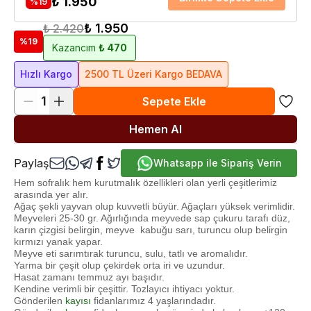
₺ 1.950
%
19
₺ 1.950
₺ 2.420
%
19
Kazancım
₺ 470
Hızlı Kargo
2500 TL Üzeri Kargo BEDAVA
1
Sepete Ekle
Hemen Al
Paylaş
Whatsapp ile Sipariş Verin
Hem sofralık hem kurutmalık özellikleri olan yerli çeşitlerimiz
arasında yer alır.
Ağaç şekli yayvan olup kuvvetli büyür. Ağaçları yüksek verimlidir.
Meyveleri 25-30 gr. Ağırlığında meyvede sap çukuru tarafı düz,
karın çizgisi belirgin, meyve kabuğu sarı, turuncu olup belirgin
kırmızı yanak yapar.
Meyve eti sarımtırak turuncu, sulu, tatlı ve aromalıdır.
Yarma bir çeşit olup çekirdek orta iri ve uzundur.
Hasat zamanı temmuz ayı başıdır.
Kendine verimli bir çeşittir. Tozlayıcı ihtiyacı yoktur.
Gönderilen
kayısı
fidanlarımız 4 yaşlarındadır.