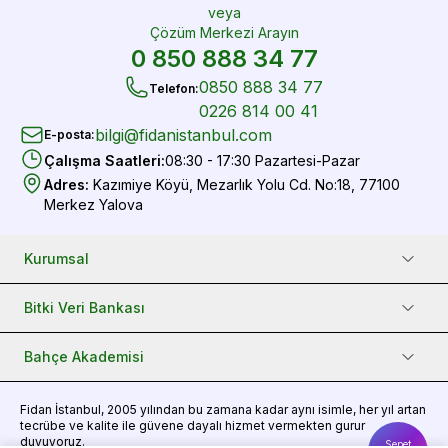
veya
Çözüm Merkezi Arayın
0 850 888 34 77
0850 888 34 77
Telefon
:
0226 814 00 41
bilgi@fidanistanbul.com
E-posta
:
Çalışma Saatleri
:
08:30 - 17:30 Pazartesi-Pazar
Adres
:
Kazımiye Köyü, Mezarlık Yolu Cd. No:18, 77100
Merkez Yalova
Kurumsal
Bitki Veri Bankası
Bahçe Akademisi
Fidan
İstanbul, 2005 yılından bu zamana kadar aynı isimle, her yıl artan
tecrübe ve kalite ile güvene dayalı hizmet vermekten gurur
duyuyoruz.
Sepet