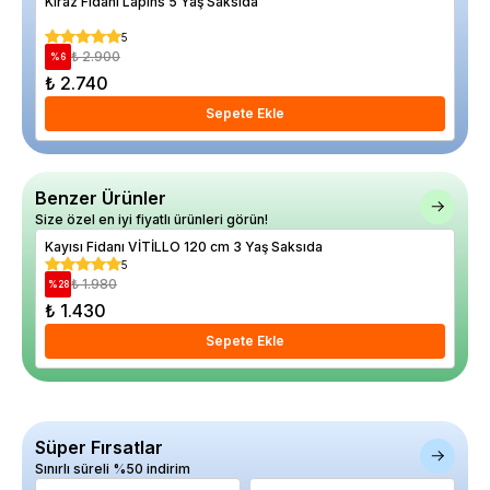
Kiraz Fidanı Lapins 5 Yaş Saksıda
Asm
5
₺ 2.900
%
6
%
20
₺ 2.740
₺ 
Sepete Ekle
Benzer Ürünler
Size özel en iyi fiyatlı ürünleri görün!
Kayısı Fidanı VİTİLLO 120 cm 3 Yaş Saksıda
Kay
5
₺ 1.980
%
28
%
15
₺ 1.430
₺ 1
Sepete Ekle
Süper Fırsatlar
Sınırlı süreli %50 indirim