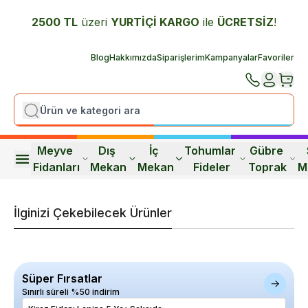
2500 TL
üzeri
YURTİÇİ K
ARGO
ile
ÜCRETSİZ
!
Blog
Hakkımızda
Siparişlerim
Kampanyalar
Favoriler
Meyve 
Dış 
İç 
Tohumlar 
Gübre 
Fidanları
Mekan
Mekan
Fideler
Toprak
M
İlginizi Çekebilecek Ürünler
Süper Fırsatlar
Sınırlı süreli %50 indirim