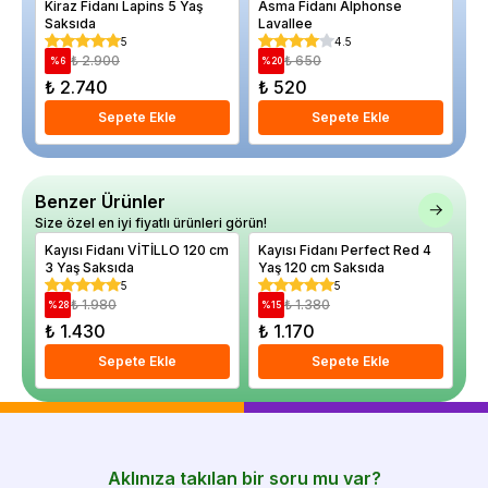
Kiraz Fidanı Lapins 5 Yaş
Asma Fidanı Alphonse
El
Saksıda
Lavallee
De
5
4.5
₺ 2.900
₺ 650
%
6
%
20
%
₺ 2.740
₺ 520
₺
Sepete Ekle
Sepete Ekle
Benzer Ürünler
Size özel en iyi fiyatlı ürünleri görün!
Kayısı Fidanı VİTİLLO 120 cm
Kayısı Fidanı Perfect Red 4
Ka
3 Yaş Saksıda
Yaş 120 cm Saksıda
5
5
₺ 1.980
₺ 1.380
%
28
%
15
%
₺ 1.430
₺ 1.170
₺
Sepete Ekle
Sepete Ekle
Aklınıza takılan bir soru mu var?