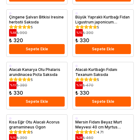
Saksıda
Saksıda
Çingene Şalvarı Bitkisi Iresine
Büyük Yapraklı Kurtbağı Fidan
herbstii Saksıda
Ligustrum japonicum
Texanum 30 50 cm Saksıda
5
5
₺ 990
₺ 390
%
68
%
15
₺ 320
₺ 330
Sepete Ekle
Sepete Ekle
Saksıda
Saksıda
Alacalı Kanarya Otu Phalaris
Alacalı Kurtbağrı Fidanı
arundinacea Picta Saksıda
Texanum Saksıda
5
5
₺ 380
₺ 470
%
13
%
30
₺ 330
₺ 330
Sepete Ekle
Sepete Ekle
Saksıda
Saksıda
Kısa Eğir Otu Alacalı Acorus
Mersin Fidanı Beyaz Murt
gramamineus Ogon
Meyvesi 40 cm Myrtus
communis
5
4.71
₺ 390
₺ 460
%
15
%
28