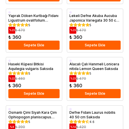
Saksıda
Saksıda
Yaprak Döken Kurtbağı Fidanı
Lekeli Defne Akuba Aucuba
Ligustrum ovalifolium
Japonica Variegata 30 50 cm
California Privet Saksıda
Saksıda
5
5
₺ 470
₺ 470
%
23
%
23
₺ 360
₺ 360
Sepete Ekle
Sepete Ekle
Saksıda
Saksıda
Haseki Küpesi Bitkisi
Alacalı Çalı Hanımeli Lonicera
Aquilegia vulgaris Saksıda
nitida Lemon Queen Saksıda
5
5
₺ 460
₺ 470
%
22
%
23
₺ 360
₺ 360
Sepete Ekle
Sepete Ekle
Saksıda
Saksıda
Osmanlı Çimi Siyah Kara Çim
Defne Fidanı Laurus nobilis
Ophiopogon planiscapus
40 50 cm Saksıda
Nigramescens
5
4.6
₺ 390
₺ 420
%
8
%
14