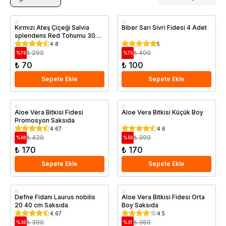
Kırmızı Ateş Çiçeği Salvia
Biber Sarı Sivri Fidesi 4 Adet
splendens Red Tohumu 30
Adet
4.8
5
₺ 290
₺ 400
%
76
%
75
₺ 70
₺ 100
Sepete Ekle
Sepete Ekle
Saksıda
Saksıda
Aloe Vera Bitkisi Fidesi
Aloe Vera Bitkisi Küçük Boy
Promosyon Saksıda
4.67
4.6
₺ 420
₺ 390
%
60
%
56
₺ 170
₺ 170
Sepete Ekle
Sepete Ekle
Saksıda
Saksıda
Defne Fidanı Laurus nobilis
Aloe Vera Bitkisi Fidesi Orta
20 40 cm Saksıda
Boy Saksıda
4.67
4.5
₺ 390
₺ 360
%
36
%
31