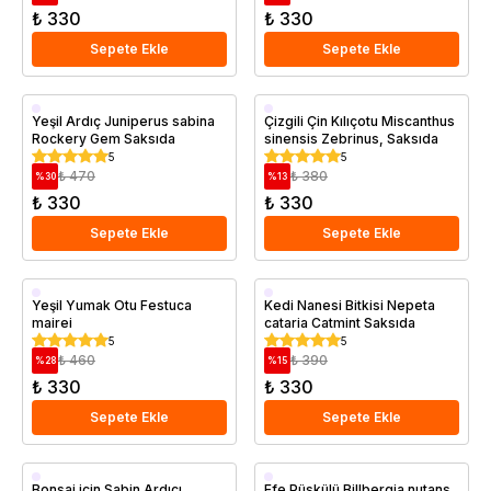
₺ 330
₺ 330
Sepete Ekle
Sepete Ekle
Saksıda
Saksıda
Yeşil Ardıç Juniperus sabina
Çizgili Çin Kılıçotu Miscanthus
Rockery Gem Saksıda
sinensis Zebrinus, Saksıda
5
5
₺ 470
₺ 380
%
30
%
13
₺ 330
₺ 330
Sepete Ekle
Sepete Ekle
Saksıda
Saksıda
Yeşil Yumak Otu Festuca
Kedi Nanesi Bitkisi Nepeta
mairei
cataria Catmint Saksıda
5
5
₺ 460
₺ 390
%
28
%
15
₺ 330
₺ 330
Sepete Ekle
Sepete Ekle
Saksıda
Saksıda
Bonsai için Sabin Ardıcı
Efe Püskülü Billbergia nutans