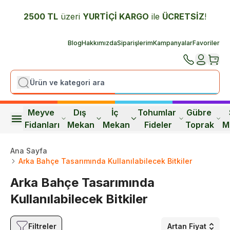
2500 TL
üzeri
YURTİÇİ K
ARGO
ile
ÜCRETSİZ
!
Blog
Hakkımızda
Siparişlerim
Kampanyalar
Favoriler
Meyve 
Dış 
İç 
Tohumlar 
Gübre 
Fidanları
Mekan
Mekan
Fideler
Toprak
M
Ana Sayfa
Arka Bahçe Tasarımında Kullanılabilecek Bitkiler
Arka Bahçe Tasarımında
Kullanılabilecek Bitkiler
Filtreler
Artan Fiyat