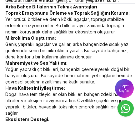
dekoratif bitkilere kadar geniş bir ürün yelpazesi sunar.
Arka Bahçe Bitkilerinin Teknik Avantajları
Toprak Erozyonunu Önleme ve Toprak Sağlığını Koruma:
Yer örtücü bitkiler ve derin köklü ağaçlar, toprağı stabilize
ederek erozyonu önler. Bu bitkiler aynı zamanda toprağın
nemini koruyarak daha sağlıklı bir ekosistem oluşturur.
Mikroklima Oluşturma:
Geniş yapraklı ağaçlar ve çalılar, arka bahçenizde sıcak yaz
günlerinde serin bir mikroklima yaratır. Bu sayede bahçeniz,
daha konforlu bir kullanım alanına dönüşür.
Mahremiyet ve Ses Yalıtımı:
Yoğun yapraklı çit bitkileri, bahçenizi çevreleyerek doğal bir
bariyer oluşturur. Bu sayede hem mahremiyet sağlanır hem de
çevresel seslerin azaltılmasına katkı sunulur.
Sepet
Hava Kalitesini İyileştirme:
Sayfası
Doğal hava temizleyiciler olan bitkiler, bahçenizdeki havayı
filtreler ve oksijen seviyesini artırır. Özellikle çiçekli ve geniş
yapraklı bitkiler, havadaki toksinleri emerek sağlıklı bir çevre
sağlar.
Ekosistem Desteği:
Arka bahçenize dikilen bitkiler, arılar, kelebekler ve kuşlar gibi
yerel yaban hayatı için yaşam alanı sunar. Bu bitkiler,
bahçenizin çevresel sürdürülebilirliğini artırır.