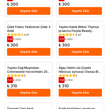
₺ 300
₺ 300
Sepete Ekle
Sepete Ekle
Saksıda
Saksıda
Çilek Fidesi Yediveren Çilek 3
Yayılıcı Kekik Bitkisi Thymus
Adet
praecox Purple Beauty
Saksıda
4.57
4.67
₺ 550
₺ 380
%
45
%
21
₺ 300
₺ 300
Sepete Ekle
Sepete Ekle
Saksıda
Saksıda
Yayılıcı Dağ Muşmulası
Ağaç Hatmi Lila Çiçekli
Cotoneaster horizontalis 20
Hibiscus syriacus Oiseau Bleu
40 cm Saksıda
20 40 cm
5
5
₺ 390
₺ 760
%
21
%
59
₺ 310
₺ 310
Sepete Ekle
Sepete Ekle
Saksıda
Saksıda
Osmanlı Çimi Yeşil
Kurtbağı Fidanı Ligustrum