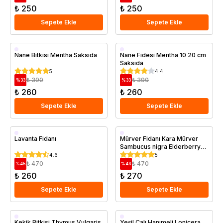
₺ 250
₺ 250
Sepete Ekle
Sepete Ekle
Saksıda
Saksıda
Nane Bitkisi Mentha Saksıda
Nane Fidesi Mentha 10 20 cm
Saksıda
5
4.4
₺ 390
₺ 390
%
33
%
33
₺ 260
₺ 260
Sepete Ekle
Sepete Ekle
Saksıda
Saksıda
Lavanta Fidanı
Mürver Fidanı Kara Mürver
Sambucus nigra Elderberry
Saksıda
4.6
5
₺ 470
₺ 470
%
45
%
43
₺ 260
₺ 270
Sepete Ekle
Sepete Ekle
Saksıda
Kekik Bitkisi Thymus Vulgaris
Yeşil Çalı Hanımeli Lonicera