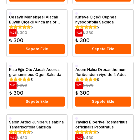
Saksıda
Saksıda
Cezayir Menekşesi Alacalı
Kufeye Çiçeği Cuphea
Büyük Çiçekli Vinca major
hyssopifolia Saksıda
Variegata Saksıda
5
5
₺ 390
₺ 380
%
23
%
21
₺ 300
₺ 300
Sepete Ekle
Sepete Ekle
Saksıda
Saksıda
Kısa Eğir Otu Alacalı Acorus
Acem Halısı Drosanthemum
gramamineus Ogon Saksıda
floribundum viyolde 4 Adet
5
5
₺ 380
₺ 390
%
21
%
23
₺ 300
₺ 300
Sepete Ekle
Sepete Ekle
Saksıda
Saksıda
Sabin Ardıcı Juniperus sabina
Yayılıcı Biberiye Rosmarinus
Tamariscifolia Saksıda
officinalis Prostratus
5
5
₺ 430
₺ 430
%
30
%
30