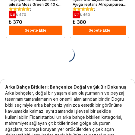
pileata Moss Green 20 40 cm
Ajuga reptans Atropurpurea
Saksıda
Saksıda
5
5
₺ 470
₺ 460
%
21
%
17
₺ 370
₺ 380
Sepete Ekle
Sepete Ekle
Arka Bahçe Bitkileri: Bahçenize Doğal ve Şık Bir Dokunuş
Arka bahçeler, doğal bir yaşam alanı oluşturmanın ve peyzaj
tasarımını tamamlamanın en önemli alanlarından biridir. Doğru
bitki seçimiyle arka bahçeniz yalnızca estetik bir görünüme
kavuşmakla kalmaz, aynı zamanda işlevsel bir şekilde
kullanılabilir. Fidanistanbul’un arka bahçe bitkileri kategorisi,
mahremiyet sağlayan çit bitkilerinden gölge oluşturan
ağaçlara, toprağı koruyan yer örtücülerden çiçek açan