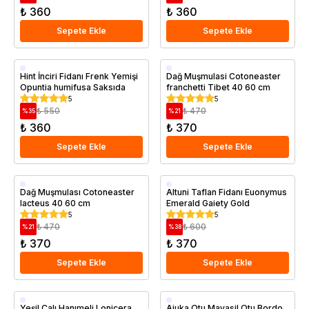
₺ 360
₺ 360
Sepete Ekle
Sepete Ekle
Saksıda
Saksıda
Hint İnciri Fidanı Frenk Yemişi
Dağ Muşmulasi Cotoneaster
Opuntia humifusa Saksıda
franchetti Tibet 40 60 cm
5
5
₺ 550
₺ 470
%
35
%
21
₺ 360
₺ 370
Sepete Ekle
Sepete Ekle
Saksıda
Saksıda
Dağ Muşmulası Cotoneaster
Altuni Taflan Fidanı Euonymus
lacteus 40 60 cm
Emerald Gaiety Gold
5
5
₺ 470
₺ 600
%
21
%
38
₺ 370
₺ 370
Sepete Ekle
Sepete Ekle
Saksıda
Saksıda
Yeşil Çalı Hanımeli Lonicera
Ajuka Otu Mayasil Otu Bordo