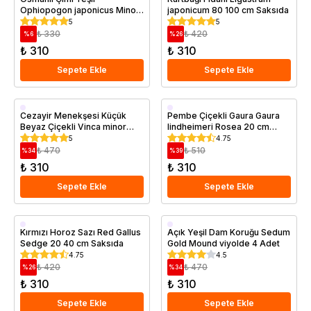
Ophiopogon japonicus Minor
japonicum 80 100 cm Saksıda
Saksıda
5
5
₺ 330
₺ 420
%
6
%
26
₺ 310
₺ 310
Sepete Ekle
Sepete Ekle
Saksıda
Saksıda
Cezayir Menekşesi Küçük
Pembe Çiçekli Gaura Gaura
Beyaz Çiçekli Vinca minor
lindheimeri Rosea 20 cm
Alba
Saksıda
5
4.75
₺ 470
₺ 510
%
34
%
39
₺ 310
₺ 310
Sepete Ekle
Sepete Ekle
Saksıda
Saksıda
Kırmızı Horoz Sazı Red Gallus
Açık Yeşil Dam Koruğu Sedum
Sedge 20 40 cm Saksıda
Gold Mound viyolde 4 Adet
4.75
4.5
₺ 420
₺ 470
%
26
%
34
₺ 310
₺ 310
Sepete Ekle
Sepete Ekle