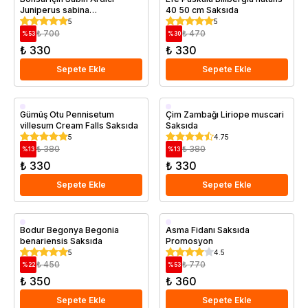
Juniperus sabina
40 50 cm Saksıda
Tamariscifolia Saksıda
5
5
₺ 700
₺ 470
%
53
%
30
₺ 330
₺ 330
Sepete Ekle
Sepete Ekle
Saksıda
Saksıda
Gümüş Otu Pennisetum
Çim Zambağı Liriope muscari
villesum Cream Falls Saksıda
Saksıda
5
4.75
₺ 380
₺ 380
%
13
%
13
₺ 330
₺ 330
Sepete Ekle
Sepete Ekle
Saksıda
Saksıda
Bodur Begonya Begonia
Asma Fidanı Saksıda
benariensis Saksıda
Promosyon
5
4.5
₺ 450
₺ 770
%
22
%
53
₺ 350
₺ 360
Sepete Ekle
Sepete Ekle