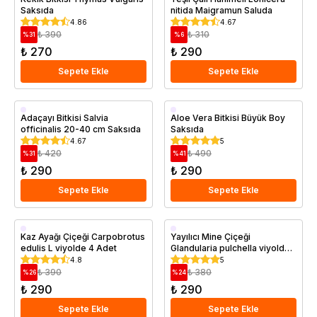
Saksıda
nitida Maigramun Saluda
4.86
4.67
₺ 390
₺ 310
%
31
%
6
₺ 270
₺ 290
Sepete Ekle
Sepete Ekle
Saksıda
Saksıda
Adaçayı Bitkisi Salvia
Aloe Vera Bitkisi Büyük Boy
officinalis 20-40 cm Saksıda
Saksıda
4.67
5
₺ 420
₺ 490
%
31
%
41
₺ 290
₺ 290
Sepete Ekle
Sepete Ekle
Saksıda
Saksıda
Kaz Ayağı Çiçeği Carpobrotus
Yayılıcı Mine Çiçeği
edulis L viyolde 4 Adet
Glandularia pulchella viyolde
4 Adet
4.8
5
₺ 390
₺ 380
%
26
%
24
₺ 290
₺ 290
Sepete Ekle
Sepete Ekle