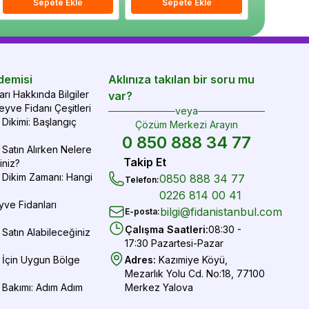
epete Ekle
Sepete Ekle
Sepete Ekle
Sepete Ekle
Sepete Ekle
Sepe
demisi
Aklınıza takılan bir soru mu
rı Hakkında Bilgiler
var?
yve Fidanı Çeşitleri
veya
Dikimi: Başlangıç
Çözüm Merkezi Arayın
0 850 888 34 77
Satın Alırken Nelere
Takip Et
iniz?
 Dikim Zamanı: Hangi
0850 888 34 77
Telefon
:
0226 814 00 41
yve Fidanları
bilgi@fidanistanbul.com
E-posta
:
Çalışma Saatleri
:
08:30 -
Satın Alabileceğiniz
17:30 Pazartesi-Pazar
 İçin Uygun Bölge
Adres
:
Kazımiye Köyü,
Mezarlık Yolu Cd. No:18, 77100
 Bakımı: Adım Adım
Merkez Yalova