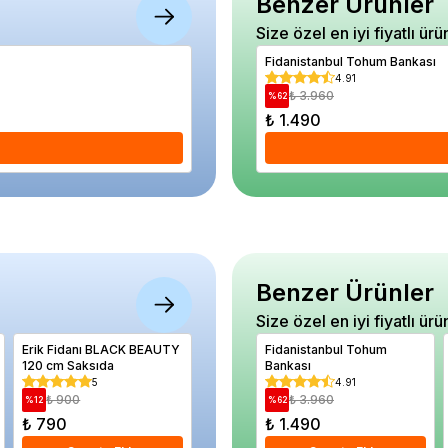
Benzer Ürünler
Size özel en iyi fiyatlı ürü
Asma Fidanı Promosyon Saksıda
Fidanistanbul Tohum Bankası
4.75
4.91
₺ 550
₺ 3.960
%
22
%
62
₺ 430
₺ 1.490
Se
Benzer Ürünler
Size özel en iyi fiyatlı ürü
Erik Fidanı BLACK BEAUTY
Erik Fidanı Duante 120 cm
Fidanistanbul Tohum
JUNIPER
120 cm Saksıda
Açık Köklü
Bankası
Gold 20
5
5
4.91
₺ 900
₺ 990
₺ 3.960
₺ 86
%
12
%
22
%
62
%
38
₺ 790
₺ 770
₺ 1.490
₺ 530