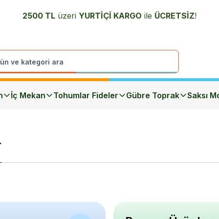
2500 TL
üzeri
YURTİÇİ K
ARGO
ile
ÜCRETSİZ
!
n
İç Mekan
Tohumlar Fideler
Gübre Toprak
Saksı Mo
r