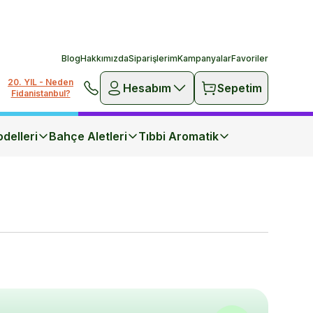
Blog
Hakkımızda
Siparişlerim
Kampanyalar
Favoriler
20. YIL - Neden
Hesabım
Sepetim
Fidanistanbul?
delleri
Bahçe Aletleri
Tıbbi Aromatik