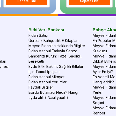
Sepete Ekle
Sepete Ekle
Sepete Ekle
S
Bitki Veri Bankası
Bahçe Aka
Fidan Satışı
Meyve Fidanla
Ücretsiz Bahçecilik E Kitapları
En Popüler Me
Meyve Fidanları Hakkında Bilgiler
Meyve Fidanı 
FidanIstanbul Farkıyla Sebze
Kılavuzu
Bahçenizi Kurun: Taze, Sağlıklı,
Meyve Fidanı 
ları
Bereketli
Dikkat Etmelis
şmesi
Evde Bitki Bakımı: Sağlıklı Bitkiler
Meyve Fidanı
İçin Temel İpuçları
Aylar En İyi?
Fidanistanbul Şikayet
En Verimli Me
Fidanistanbul Yorumlar
Hangileridir?
Faydalı Bilgiler
Meyve Fidanı 
Bordo Bulamacı Nedir? Hangi
Yerler
ayda atılır? Nasıl yapılır?
Meyve Fidanı
Seçimi
Meyve Fidanı
Rehber