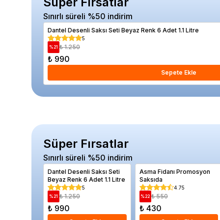
Süper Fırsatlar
Sınırlı süreli %50 indirim
Dantel Desenli Saksı Seti Beyaz Renk 6 Adet 1.1 Litre
5
₺ 1.250
%
21
₺ 990
Sepete Ekle
Süper Fırsatlar
Sınırlı süreli %50 indirim
Dantel Desenli Saksı Seti
Asma Fidanı Promosyon
Beyaz Renk 6 Adet 1.1 Litre
Saksıda
5
4.75
₺ 1.250
₺ 550
%
21
%
22
₺ 990
₺ 430