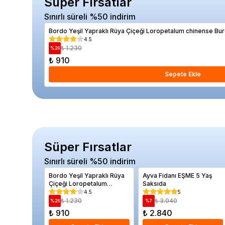
Süper Fırsatlar
Sınırlı süreli %50 indirim
Bordo Yeşil Yapraklı Rüya Çiçeği Loropetalum chinense Bu
4.5
₺ 1.230
%
26
₺ 910
Sepete Ekle
Süper Fırsatlar
Sınırlı süreli %50 indirim
Bordo Yeşil Yapraklı Rüya
Ayva Fidanı EŞME 5 Yaş
Çiçeği Loropetalum
Saksıda
chinense Burgundy
4.5
5
Saksıda
₺ 1.230
₺ 3.040
%
26
%
7
₺ 910
₺ 2.840