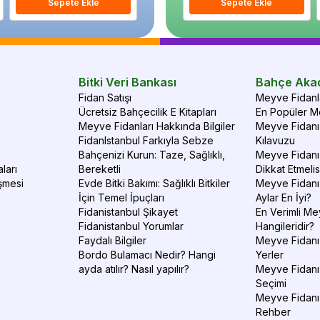
Sepete Ekle
Sepete Ekle
Sepete Ekle
S
Bitki Veri Bankası
Bahçe Aka
Fidan Satışı
Meyve Fidanla
Ücretsiz Bahçecilik E Kitapları
En Popüler Me
Meyve Fidanları Hakkında Bilgiler
Meyve Fidanı 
FidanIstanbul Farkıyla Sebze
Kılavuzu
Bahçenizi Kurun: Taze, Sağlıklı,
Meyve Fidanı 
ları
Bereketli
Dikkat Etmelis
şmesi
Evde Bitki Bakımı: Sağlıklı Bitkiler
Meyve Fidanı
İçin Temel İpuçları
Aylar En İyi?
Fidanistanbul Şikayet
En Verimli Me
Fidanistanbul Yorumlar
Hangileridir?
Faydalı Bilgiler
Meyve Fidanı 
Bordo Bulamacı Nedir? Hangi
Yerler
ayda atılır? Nasıl yapılır?
Meyve Fidanı
Seçimi
Meyve Fidanı
Rehber