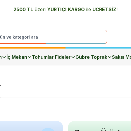
2500 TL
üzeri
YURTİÇİ K
ARGO
ile
ÜCRETSİZ
!
n
İç Mekan
Tohumlar Fideler
Gübre Toprak
Saksı Mo
r