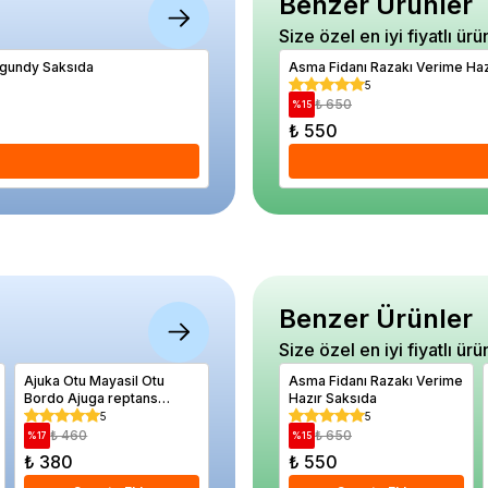
Benzer Ürünler
Size özel en iyi fiyatlı ürü
rgundy Saksıda
Ayva Fidanı EŞME 5 Yaş Saksıda
Asma Fidanı Razakı Verime Haz
5
5
₺ 3.040
₺ 650
%
7
%
15
₺ 2.840
₺ 550
Se
Benzer Ürünler
Size özel en iyi fiyatlı ürü
Ajuka Otu Mayasil Otu
Elvan Kare Saksı Sarı 0,12
Asma Fidanı Razakı Verime
Kil Bilye
Bordo Ajuga reptans
Litre
Hazır Saksıda
3 8 mm Pa
Atropurpurea Saksıda
5
5
5
₺ 460
₺ 250
₺ 650
₺ 77
%
17
%
24
%
15
%
38
₺ 380
₺ 190
₺ 550
₺ 480