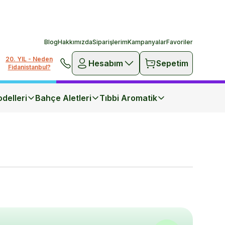
Blog
Hakkımızda
Siparişlerim
Kampanyalar
Favoriler
20. YIL - Neden
Hesabım
Sepetim
Fidanistanbul?
delleri
Bahçe Aletleri
Tıbbi Aromatik