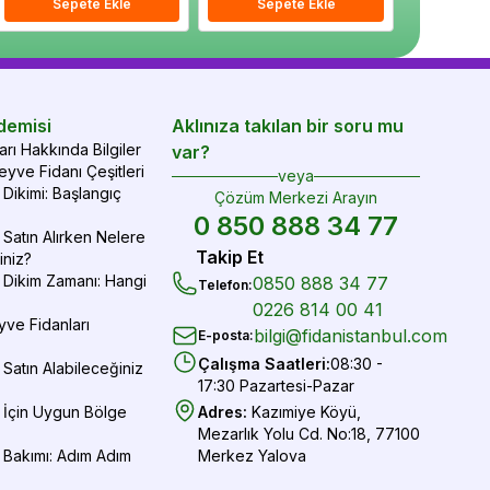
epete Ekle
Sepete Ekle
Sepete Ekle
Sepete Ekle
Sepete Ekle
Sepe
demisi
Aklınıza takılan bir soru mu
rı Hakkında Bilgiler
var?
yve Fidanı Çeşitleri
veya
Dikimi: Başlangıç
Çözüm Merkezi Arayın
0 850 888 34 77
Satın Alırken Nelere
Takip Et
iniz?
 Dikim Zamanı: Hangi
0850 888 34 77
Telefon
:
0226 814 00 41
yve Fidanları
bilgi@fidanistanbul.com
E-posta
:
Çalışma Saatleri
:
08:30 -
Satın Alabileceğiniz
17:30 Pazartesi-Pazar
 İçin Uygun Bölge
Adres
:
Kazımiye Köyü,
Mezarlık Yolu Cd. No:18, 77100
 Bakımı: Adım Adım
Merkez Yalova