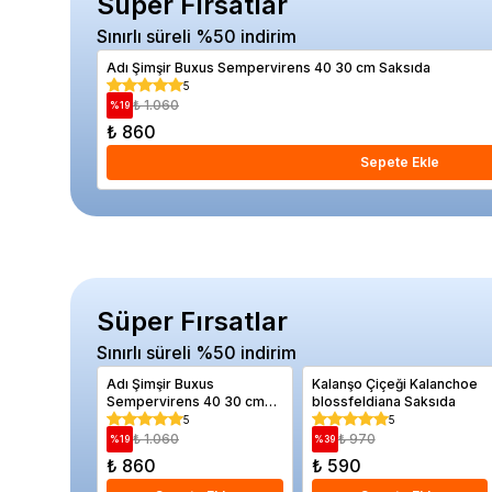
Süper Fırsatlar
Sınırlı süreli %50 indirim
Adı Şimşir Buxus Sempervirens 40 30 cm Saksıda
5
₺ 1.060
%
19
₺ 860
Sepete Ekle
Süper Fırsatlar
Sınırlı süreli %50 indirim
Adı Şimşir Buxus
Kalanşo Çiçeği Kalanchoe
Sempervirens 40 30 cm
blossfeldiana Saksıda
Saksıda
5
5
₺ 1.060
₺ 970
%
19
%
39
₺ 860
₺ 590