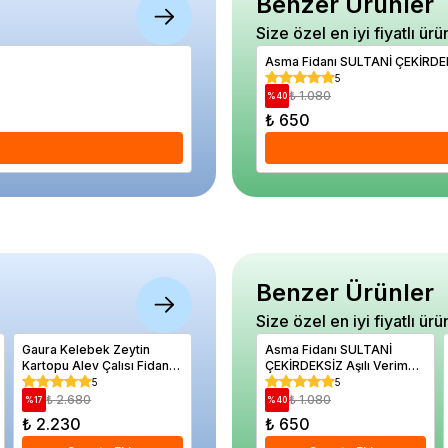
Benzer Ürünler
Size özel en iyi fiyatlı ürü
Kalanşo Çiçeği Kalanchoe blossfeldiana 
Asma Fidanı SULTANİ ÇEKİRDEKS
5
5
₺ 970
₺ 1.080
%
39
%
40
₺ 590
₺ 650
Se
Benzer Ürünler
Size özel en iyi fiyatlı ürü
Gaura Kelebek Zeytin
Biber Turşuluk Haşmet
Asma Fidanı SULTANİ
Elma Fi
Kartopu Alev Çalısı Fidanı
Tohumu Paket 10 gram
ÇEKİRDEKSİZ Aşılı Verime
120 cm 
Paket Kampanyası
Hazır Saksıda
5
5
5
₺ 2.680
₺ 490
₺ 1.080
₺ 85
%
17
%
49
%
40
%
18
₺ 2.230
₺ 250
₺ 650
₺ 700