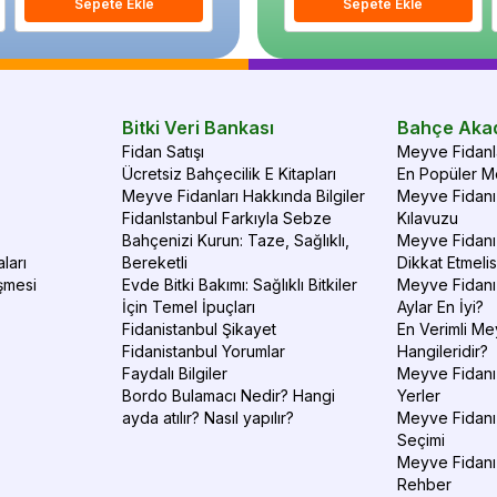
Sepete Ekle
Sepete Ekle
Sepete Ekle
S
Bitki Veri Bankası
Bahçe Aka
Fidan Satışı
Meyve Fidanla
Ücretsiz Bahçecilik E Kitapları
En Popüler Me
Meyve Fidanları Hakkında Bilgiler
Meyve Fidanı 
FidanIstanbul Farkıyla Sebze
Kılavuzu
Bahçenizi Kurun: Taze, Sağlıklı,
Meyve Fidanı 
ları
Bereketli
Dikkat Etmelis
şmesi
Evde Bitki Bakımı: Sağlıklı Bitkiler
Meyve Fidanı
İçin Temel İpuçları
Aylar En İyi?
Fidanistanbul Şikayet
En Verimli Me
Fidanistanbul Yorumlar
Hangileridir?
Faydalı Bilgiler
Meyve Fidanı 
Bordo Bulamacı Nedir? Hangi
Yerler
ayda atılır? Nasıl yapılır?
Meyve Fidanı
Seçimi
Meyve Fidanı
Rehber