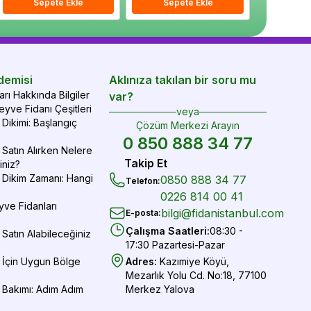
epete Ekle
Sepete Ekle
Sepete Ekle
Sepete Ekle
Sepete Ekle
Sepe
demisi
Aklınıza takılan bir soru mu
rı Hakkında Bilgiler
var?
yve Fidanı Çeşitleri
veya
Dikimi: Başlangıç
Çözüm Merkezi Arayın
0 850 888 34 77
Satın Alırken Nelere
Takip Et
iniz?
 Dikim Zamanı: Hangi
0850 888 34 77
Telefon
:
0226 814 00 41
yve Fidanları
bilgi@fidanistanbul.com
E-posta
:
Çalışma Saatleri
:
08:30 -
Satın Alabileceğiniz
17:30 Pazartesi-Pazar
 İçin Uygun Bölge
Adres
:
Kazımiye Köyü,
Mezarlık Yolu Cd. No:18, 77100
 Bakımı: Adım Adım
Merkez Yalova