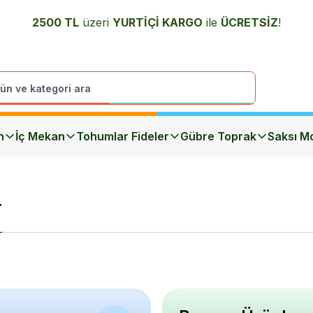
2500 TL
üzeri
YURTİÇİ K
ARGO
ile
ÜCRETSİZ
!
n
İç Mekan
Tohumlar Fideler
Gübre Toprak
Saksı Mo
r