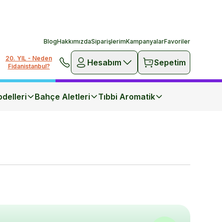
Blog
Hakkımızda
Siparişlerim
Kampanyalar
Favoriler
20. YIL - Neden
Hesabım
Sepetim
Fidanistanbul?
delleri
Bahçe Aletleri
Tıbbi Aromatik