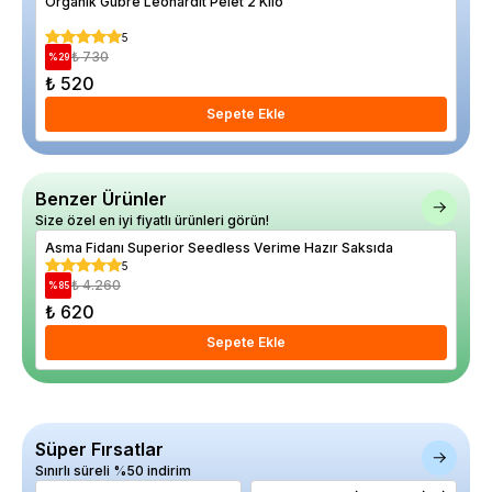
Organik Gübre Leonardit Pelet 2 Kilo
Asm
5
₺ 730
%
29
%
25
₺ 520
₺ 
Sepete Ekle
Benzer Ürünler
Size özel en iyi fiyatlı ürünleri görün!
Asma Fidanı Superior Seedless Verime Hazır Saksıda
Asm
5
₺ 4.260
%
85
%
14
₺ 620
₺ 
Sepete Ekle
Süper Fırsatlar
Sınırlı süreli %50 indirim