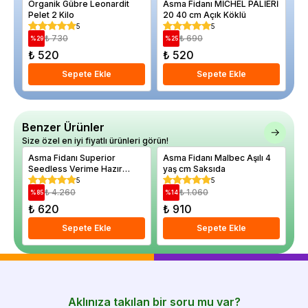
Organik Gübre Leonardit
Asma Fidanı MİCHEL PALİERİ
Ki
Pelet 2 Kilo
20 40 cm Açık Köklü
Ya
5
5
₺ 730
₺ 690
%
29
%
25
%
₺ 520
₺ 520
₺
Sepete Ekle
Sepete Ekle
Benzer Ürünler
Size özel en iyi fiyatlı ürünleri görün!
Asma Fidanı Superior
Asma Fidanı Malbec Aşılı 4
As
Seedless Verime Hazır
yaş cm Saksıda
Ya
Saksıda
5
5
₺ 4.260
₺ 1.060
%
85
%
14
%
₺ 620
₺ 910
₺
Sepete Ekle
Sepete Ekle
Aklınıza takılan bir soru mu var?