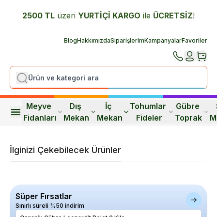
2500 TL
üzeri
YURTİÇİ K
ARGO
ile
ÜCRETSİZ
!
Blog
Hakkımızda
Siparişlerim
Kampanyalar
Favoriler
Meyve 
Dış 
İç 
Tohumlar 
Gübre 
Fidanları
Mekan
Mekan
Fideler
Toprak
M
İlginizi Çekebilecek Ürünler
Süper Fırsatlar
Sınırlı süreli %50 indirim