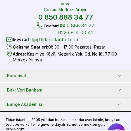
veya
Çözüm Merkezi Arayın
0 850 888 34 77
0850 888 34 77
Telefon
:
0226 814 00 41
bilgi@fidanistanbul.com
E-posta
:
Çalışma Saatleri
:
08:30 - 17:30 Pazartesi-Pazar
Adres
:
Kazımiye Köyü, Mezarlık Yolu Cd. No:18, 77100
Merkez Yalova
Kurumsal
Bitki Veri Bankası
Bahçe Akademisi
Fidan
İstanbul, 2005 yılından bu zamana kadar aynı isimle, her yıl artan
tecrübe ve kalite ile güvene dayalı hizmet vermekten gurur
duyuyoruz.
Sepet