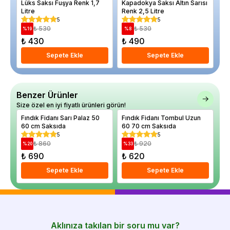
Lüks Saksı Fuşya Renk 1,7
Kapadokya Saksı Altın Sarısı
Kı
Litre
Renk 2,5 Litre
Sy
cm
5
5
₺ 530
₺ 530
%
19
%
8
%
₺ 430
₺ 490
₺
Sepete Ekle
Sepete Ekle
Benzer Ürünler
Size özel en iyi fiyatlı ürünleri görün!
Fındık Fidanı Sarı Palaz 50
Fındık Fidanı Tombul Uzun
Fı
60 cm Saksıda
60 70 cm Saksıda
3 
5
5
₺ 860
₺ 920
%
20
%
33
%
₺ 690
₺ 620
₺
Sepete Ekle
Sepete Ekle
Aklınıza takılan bir soru mu var?