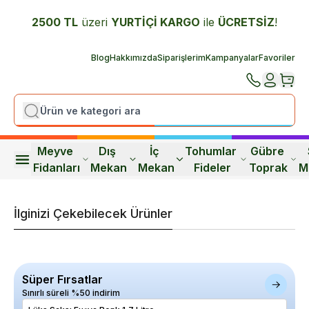
2500 TL
üzeri
YURTİÇİ K
ARGO
ile
ÜCRETSİZ
!
Blog
Hakkımızda
Siparişlerim
Kampanyalar
Favoriler
Meyve 
Dış 
İç 
Tohumlar 
Gübre 
Fidanları
Mekan
Mekan
Fideler
Toprak
M
İlginizi Çekebilecek Ürünler
Süper Fırsatlar
Sınırlı süreli %50 indirim