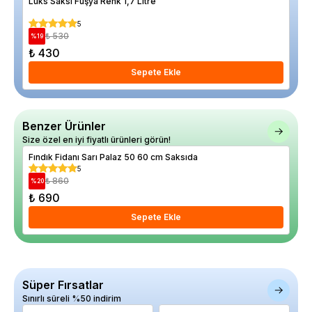
Lüks Saksı Fuşya Renk 1,7 Litre
Kap
5
₺ 530
%
19
%
8
₺ 430
₺ 
Sepete Ekle
Benzer Ürünler
Size özel en iyi fiyatlı ürünleri görün!
Fındık Fidanı Sarı Palaz 50 60 cm Saksıda
Fın
5
₺ 860
%
20
%
33
₺ 690
₺ 
Sepete Ekle
Süper Fırsatlar
Sınırlı süreli %50 indirim