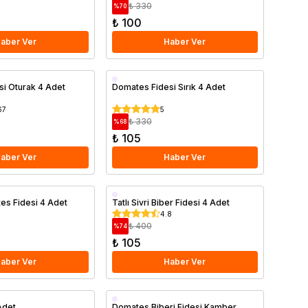
₺ 330
%
70
₺ 100
aber Ver
Haber Ver
i Oturak 4 Adet
Domates Fidesi Sırık 4 Adet
67
5
₺ 330
%
68
₺ 105
aber Ver
Haber Ver
s Fidesi 4 Adet
Tatlı Sivri Biber Fidesi 4 Adet
4.8
₺ 400
%
74
₺ 105
aber Ver
Haber Ver
Adet
Domates Biberi Fidesi Kamber