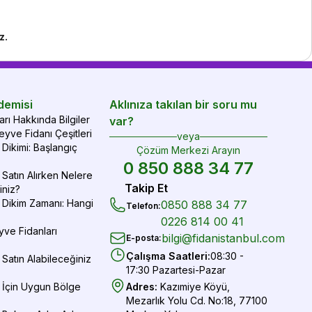
z.
demisi
Aklınıza takılan bir soru mu
rı Hakkında Bilgiler
var?
yve Fidanı Çeşitleri
veya
Dikimi: Başlangıç
Çözüm Merkezi Arayın
0 850 888 34 77
Satın Alırken Nelere
Takip Et
iniz?
 Dikim Zamanı: Hangi
0850 888 34 77
Telefon
:
0226 814 00 41
yve Fidanları
bilgi@fidanistanbul.com
E-posta
:
Çalışma Saatleri
:
08:30 -
Satın Alabileceğiniz
17:30 Pazartesi-Pazar
 İçin Uygun Bölge
Adres
:
Kazımiye Köyü,
Mezarlık Yolu Cd. No:18, 77100