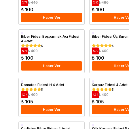
₺ 440
₺ 490
%
77
%
80
₺ 100
₺ 100
Haber Ver
Haber V
Biber Fidesi Beşparmak Acı Fidesi
Biber Fidesi Üç Burun
4 Adet
5
5
₺ 400
₺ 400
%
75
%
75
₺ 100
₺ 100
Haber Ver
Haber V
Domates Fidesi İri 4 Adet
Karpuz Fidesi 4 Adet
5
5
₺ 400
₺ 400
%
74
%
74
₺ 105
₺ 105
Haber Ver
Haber V
Çarliston Biber Fidesi 4 Adet
Kök Kereviz Fidesi 5