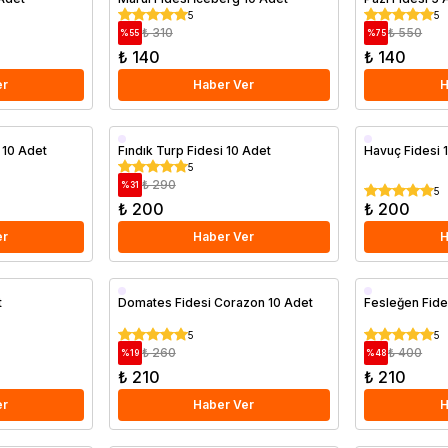
5
5
₺ 310
₺ 550
%
55
%
75
₺ 140
₺ 140
er
Haber Ver
H
 10 Adet
Fındık Turp Fidesi 10 Adet
Havuç Fidesi 
5
₺ 290
%
31
5
₺ 200
₺ 200
er
Haber Ver
H
t
Domates Fidesi Corazon 10 Adet
Fesleğen Fide
5
5
₺ 260
₺ 400
%
19
%
48
₺ 210
₺ 210
er
Haber Ver
H