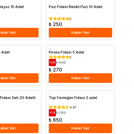
Beyaz 10 Adet
Pazı Fidesi Renkli Pazı 10 Adet
5
₺ 250
aber Ver
Haber Ver
0 Adet
Pırasa Fidesi 5 Adet
5
₺ 440
%
39
₺ 270
aber Ver
Haber Ver
Fidesi Seti 20 Adetli
Top Fesleğen Fidesi 2 adet
4.67
₺ 760
%
14
₺ 650
aber Ver
Haber Ver