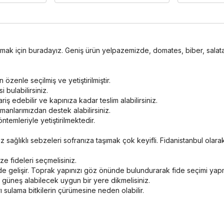
sunmak için buradayız. Geniş ürün yelpazemizde, domates, biber, salat
özenle seçilmiş ve yetiştirilmiştir.
bulabilirsiniz.
riş edebilir ve kapınıza kadar teslim alabilirsiniz.
anlarımızdan destek alabilirsiniz.
temleriyle yetiştirilmektedir.
iz sağlıklı sebzeleri sofranıza taşımak çok keyifli. Fidanistanbul ola
e fideleri seçmelisiniz.
ilde gelişir. Toprak yapınızı göz önünde bulundurarak fide seçimi yapm
zi güneş alabilecek uygun bir yere dikmelisiniz.
ı sulama bitkilerin çürümesine neden olabilir.