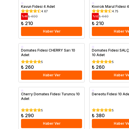
Kavun Fidesi 4 Adet
Kıvırcık Marul Fidesi 
4.67
4.75
₺ 400
₺ 440
%
48
%
52
₺ 210
₺ 210
Haber Ver
Haber V
Domates Fidesi CHERRY Sarı 10
Domates Fidesi SAL
Adet
10 Adet
5
5
₺ 260
₺ 260
Haber Ver
Haber V
Cherry Domates Fidesi Turuncu 10
Dereotu Fidesi 10 Ad
Adet
5
5
₺ 290
₺ 380
Haber Ver
Haber V