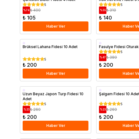
5
5
₺ 400
₺ 310
%
74
%
55
₺ 105
₺ 140
Haber Ver
Haber V
Brüksel Lahana Fidesi 10 Adet
Fasulye Fidesi Oturak
5
₺ 380
%
47
5
₺ 200
₺ 200
Haber Ver
Haber V
Uzun Beyaz Japon Turp Fidesi 10
Şalgam Fidesi 10 Ade
Adet
5
5
₺ 260
₺ 260
%
23
%
23
₺ 200
₺ 200
Haber Ver
Haber V