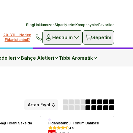
Blog
Hakkımızda
Siparişlerim
Kampanyalar
Favoriler
20. YIL - Neden
Hesabım
Sepetim
Fidanistanbul?
delleri
Bahçe Aletleri
Tıbbi Aromatik
Artan Fiyat
bağı Fidanı Saksıda
Fidanistanbul Tohum Bankası
4.91