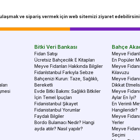
ulaşmak ve sipariş vermek için web sitemizi ziyaret edebilirsini
Bitki Veri Bankası
Bahçe Aka
Fidan Satışı
Meyve Fidanla
Ücretsiz Bahçecilik E Kitapları
En Popüler Me
Meyve Fidanları Hakkında Bilgiler
Meyve Fidanı 
FidanIstanbul Farkıyla Sebze
Kılavuzu
Bahçenizi Kurun: Taze, Sağlıklı,
Meyve Fidanı 
ları
Bereketli
Dikkat Etmelis
şmesi
Evde Bitki Bakımı: Sağlıklı Bitkiler
Meyve Fidanı
İçin Temel İpuçları
Aylar En İyi?
Fidanistanbul Şikayet
En Verimli Me
Fidanistanbul Yorumlar
Hangileridir?
Faydalı Bilgiler
Meyve Fidanı 
Bordo Bulamacı Nedir? Hangi
Yerler
ayda atılır? Nasıl yapılır?
Meyve Fidanı
Seçimi