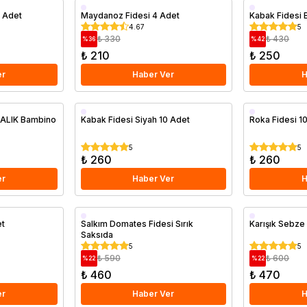
4 Adet
Maydanoz Fidesi 4 Adet
Kabak Fidesi 
4.67
5
₺ 330
₺ 430
%
36
%
42
₺ 210
₺ 250
er
Haber Ver
H
ÇALIK Bambino
Kabak Fidesi Siyah 10 Adet
Roka Fidesi 1
5
5
₺ 260
₺ 260
er
Haber Ver
H
Saksıda
et
Salkım Domates Fidesi Sırık
Karışık Sebze 
Saksıda
5
5
₺ 590
₺ 600
%
22
%
22
₺ 460
₺ 470
er
Haber Ver
H