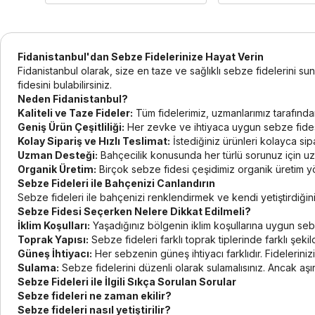
Fidanistanbul'dan Sebze Fidelerinize Hayat Verin
Fidanistanbul olarak, size en taze ve sağlıklı sebze fidelerini 
fidesini bulabilirsiniz.
Neden Fidanistanbul?
Kaliteli ve Taze Fideler:
Tüm fidelerimiz, uzmanlarımız tarafından 
Geniş Ürün Çeşitliliği:
Her zevke ve ihtiyaca uygun sebze fidesi 
Kolay Sipariş ve Hızlı Teslimat:
İstediğiniz ürünleri kolayca sipa
Uzman Desteği:
Bahçecilik konusunda her türlü sorunuz için uzm
Organik Üretim:
Birçok sebze fidesi çeşidimiz organik üretim yön
Sebze Fideleri ile Bahçenizi Canlandırın
Sebze fideleri ile bahçenizi renklendirmek ve kendi yetiştirdiğin
Sebze Fidesi Seçerken Nelere Dikkat Edilmeli?
İklim Koşulları:
Yaşadığınız bölgenin iklim koşullarına uygun sebz
Toprak Yapısı:
Sebze fideleri farklı toprak tiplerinde farklı şek
Güneş İhtiyacı:
Her sebzenin güneş ihtiyacı farklıdır. Fidelerini
Sulama:
Sebze fidelerini düzenli olarak sulamalısınız. Ancak aşır
Sebze Fideleri ile İlgili Sıkça Sorulan Sorular
Sebze fideleri ne zaman ekilir?
Sebze fideleri nasıl yetiştirilir?