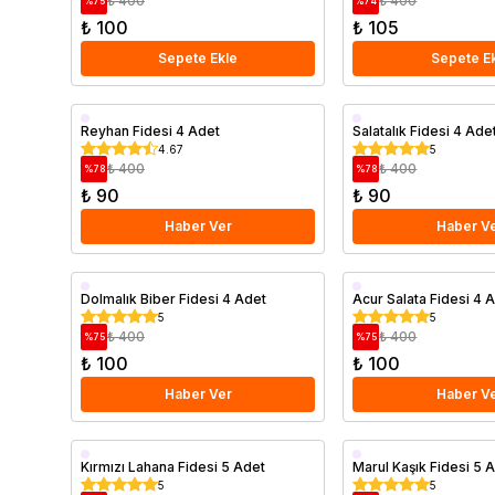
₺ 400
₺ 400
%
75
%
74
₺ 100
₺ 105
Sepete Ekle
Sepete E
Reyhan Fidesi 4 Adet
Salatalık Fidesi 4 Ade
4.67
5
₺ 400
₺ 400
%
78
%
78
₺ 90
₺ 90
Haber Ver
Haber V
Dolmalık Biber Fidesi 4 Adet
Acur Salata Fidesi 4 
5
5
₺ 400
₺ 400
%
75
%
75
₺ 100
₺ 100
Haber Ver
Haber V
Kırmızı Lahana Fidesi 5 Adet
Marul Kaşık Fidesi 5 
5
5