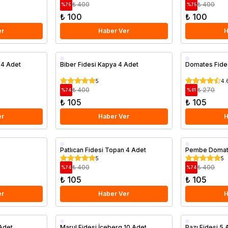
₺ 400
₺ 400
%
75
%
75
₺ 100
₺ 100
er
Haber Ver
H
 4 Adet
Biber Fidesi Kapya 4 Adet
Domates Fides
5
4.
₺ 400
₺ 270
%
74
%
61
₺ 105
₺ 105
er
Haber Ver
H
Patlıcan Fidesi Topan 4 Adet
Pembe Domate
5
5
₺ 400
₺ 400
%
74
%
74
₺ 105
₺ 105
er
Haber Ver
H
 Adet
Marul Fidesi İceberg 10 Adet
Pazı Fidesi 5 