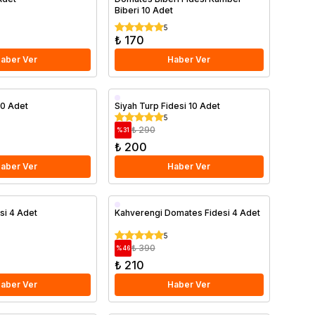
Biberi 10 Adet
5
₺ 170
aber Ver
Haber Ver
10 Adet
Siyah Turp Fidesi 10 Adet
5
₺ 290
%
31
₺ 200
aber Ver
Haber Ver
si 4 Adet
Kahverengi Domates Fidesi 4 Adet
5
₺ 390
%
46
₺ 210
aber Ver
Haber Ver