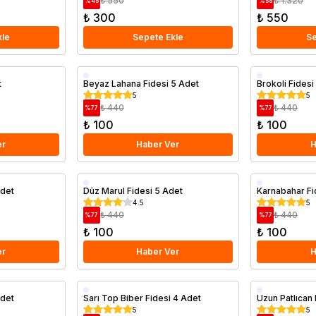
₺ 550
₺ 1.320
%
45
%
58
₺ 300
₺ 550
kle
Sepete Ekle
Se
t
Beyaz Lahana Fidesi 5 Adet
Brokoli Fi
5
5
₺ 440
₺ 440
%
77
%
77
₺ 100
₺ 100
er
Haber Ver
H
Adet
Düz Marul Fidesi 5 Adet
Karnabahar Fi
4.5
5
₺ 440
₺ 440
%
77
%
77
₺ 100
₺ 100
er
Haber Ver
H
Adet
Sarı Top Biber Fidesi 4 Adet
Uzun Patlıcan 
5
5