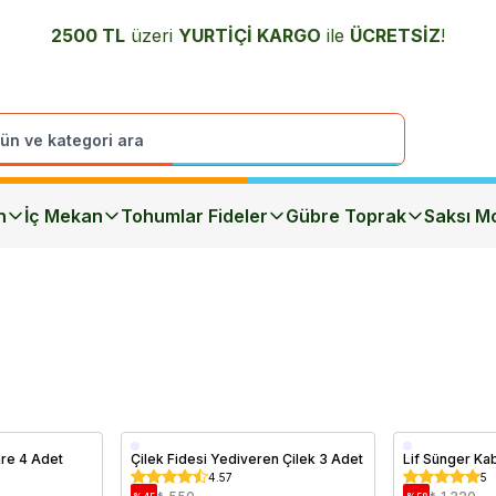
2500 TL
üzeri
YURTİÇİ K
ARGO
ile
ÜCRETSİZ
!
n
İç Mekan
Tohumlar Fideler
Gübre Toprak
Saksı Mo
Saksıda
Saksıda
mre 4 Adet
Çilek Fidesi Yediveren Çilek 3 Adet
Lif Sünger Ka
4.57
5