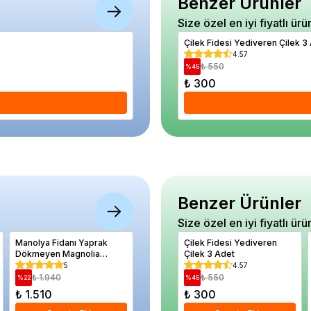
Benzer Ürünler
Size özel en iyi fiyatlı ürü
Fıstık Çamı Fidanı Pinus pinea 140 cm Sak
Çilek Fidesi Yediveren Çilek 3
5
4.57
₺ 2.370
₺ 550
%
46
%
45
₺ 1.290
₺ 300
Se
Benzer Ürünler
Size özel en iyi fiyatlı ürü
Manolya Fidanı Yaprak
Kesme Çiçek Vazosu Sarı
Çilek Fidesi Yediveren
Fasulye 
Dökmeyen Magnolia
2,7 Litre
Çilek 3 Adet
Barbuny
grandiflora 100 cm
5
5
4.57
₺ 1.940
₺ 660
₺ 550
₺ 39
%
22
%
17
%
45
%
33
₺ 1.510
₺ 550
₺ 300
₺ 260