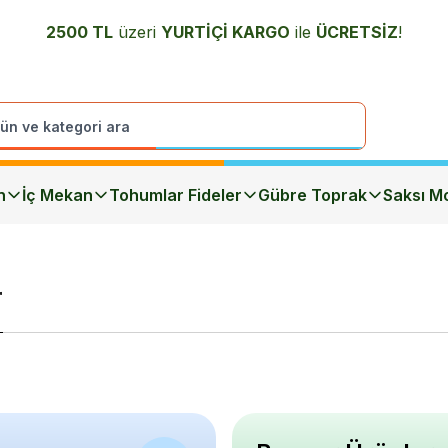
2500 TL
üzeri
YURTİÇİ K
ARGO
ile
ÜCRETSİZ
!
n
İç Mekan
Tohumlar Fideler
Gübre Toprak
Saksı Mo
r