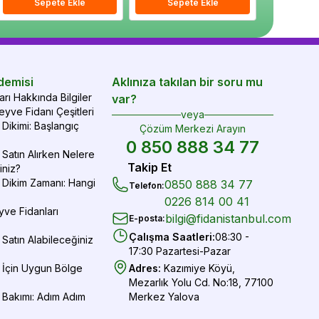
epete Ekle
Sepete Ekle
Sepete Ekle
Sepete Ekle
Sepete Ekle
Sepe
demisi
Aklınıza takılan bir soru mu
rı Hakkında Bilgiler
var?
yve Fidanı Çeşitleri
veya
Dikimi: Başlangıç
Çözüm Merkezi Arayın
0 850 888 34 77
Satın Alırken Nelere
Takip Et
iniz?
 Dikim Zamanı: Hangi
0850 888 34 77
Telefon
:
0226 814 00 41
yve Fidanları
bilgi@fidanistanbul.com
E-posta
:
Çalışma Saatleri
:
08:30 -
Satın Alabileceğiniz
17:30 Pazartesi-Pazar
 İçin Uygun Bölge
Adres
:
Kazımiye Köyü,
Mezarlık Yolu Cd. No:18, 77100
 Bakımı: Adım Adım
Merkez Yalova