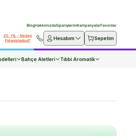
Blog
Hakkımızda
Siparişlerim
Kampanyalar
Favoriler
20. YIL - Neden
Hesabım
Sepetim
Fidanistanbul?
delleri
Bahçe Aletleri
Tıbbi Aromatik