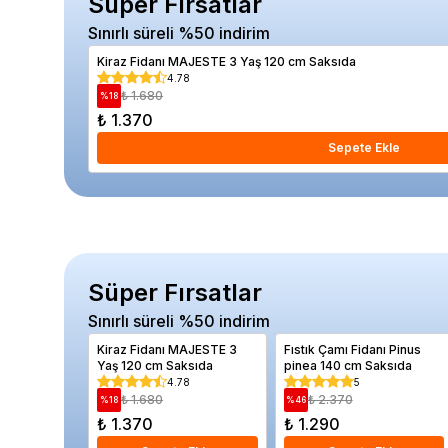
Süper Fırsatlar
Sınırlı süreli %50 indirim
Kiraz Fidanı MAJESTE 3 Yaş 120 cm Saksıda
4.78
₺ 1.680
%
18
₺ 1.370
Sepete Ekle
Süper Fırsatlar
Sınırlı süreli %50 indirim
Kiraz Fidanı MAJESTE 3
Fıstık Çamı Fidanı Pinus
Yaş 120 cm Saksıda
pinea 140 cm Saksıda
4.78
5
₺ 1.680
₺ 2.370
%
18
%
46
₺ 1.370
₺ 1.290