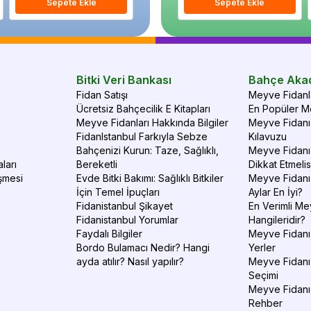
Sepete Ekle
Sepete Ekle
Sepete Ekle
S
Bitki Veri Bankası
Bahçe Aka
Fidan Satışı
Meyve Fidanla
Ücretsiz Bahçecilik E Kitapları
En Popüler Me
Meyve Fidanları Hakkında Bilgiler
Meyve Fidanı 
FidanIstanbul Farkıyla Sebze
Kılavuzu
Bahçenizi Kurun: Taze, Sağlıklı,
Meyve Fidanı 
ları
Bereketli
Dikkat Etmelis
şmesi
Evde Bitki Bakımı: Sağlıklı Bitkiler
Meyve Fidanı
İçin Temel İpuçları
Aylar En İyi?
Fidanistanbul Şikayet
En Verimli Me
Fidanistanbul Yorumlar
Hangileridir?
Faydalı Bilgiler
Meyve Fidanı 
Bordo Bulamacı Nedir? Hangi
Yerler
ayda atılır? Nasıl yapılır?
Meyve Fidanı
Seçimi
Meyve Fidanı
Rehber