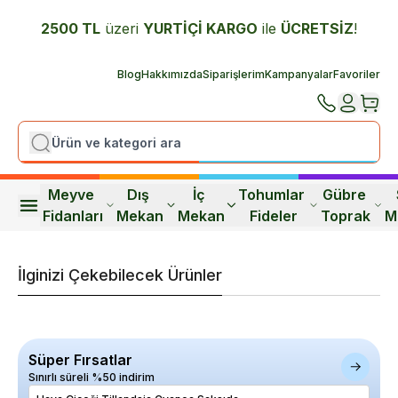
2500 TL
üzeri
YURTİÇİ K
ARGO
ile
ÜCRETSİZ
!
Blog
Hakkımızda
Siparişlerim
Kampanyalar
Favoriler
Meyve 
Dış 
İç 
Tohumlar 
Gübre 
Fidanları
Mekan
Mekan
Fideler
Toprak
M
İlginizi Çekebilecek Ürünler
Süper Fırsatlar
Sınırlı süreli %50 indirim