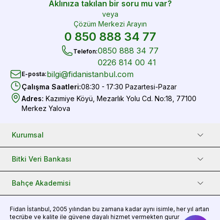
Aklınıza takılan bir soru mu var?
veya
Çözüm Merkezi Arayın
0 850 888 34 77
0850 888 34 77
Telefon
:
0226 814 00 41
bilgi@fidanistanbul.com
E-posta
:
Çalışma Saatleri
:
08:30 - 17:30 Pazartesi-Pazar
Adres
:
Kazımiye Köyü, Mezarlık Yolu Cd. No:18, 77100
Merkez Yalova
Kurumsal
Bitki Veri Bankası
Bahçe Akademisi
Fidan
İstanbul, 2005 yılından bu zamana kadar aynı isimle, her yıl artan
tecrübe ve kalite ile güvene dayalı hizmet vermekten gurur