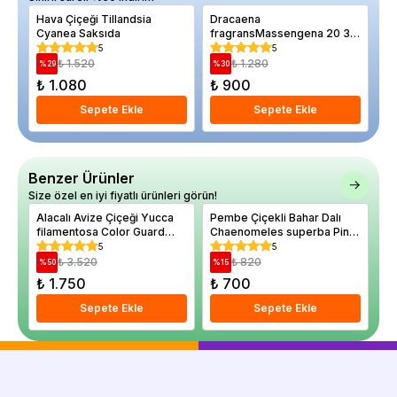
Hava Çiçeği Tillandsia
Dracaena
Tü
Cyanea Saksıda
fragransMassengena 20 30
Cu
cm Saksıda
Wi
5
5
İt
₺ 1.520
₺ 1.280
%
29
%
30
%
₺ 1.080
₺ 900
₺ 
Sepete Ekle
Sepete Ekle
Benzer Ürünler
Size özel en iyi fiyatlı ürünleri görün!
Alacalı Avize Çiçeği Yucca
Pembe Çiçekli Bahar Dalı
Dı
filamentosa Color Guard
Chaenomeles superba Pink
Dra
Saksıda
Lady 60 80 cm Saksıda
Sa
5
5
₺ 3.520
₺ 820
%
50
%
15
%
₺ 1.750
₺ 700
₺
Sepete Ekle
Sepete Ekle