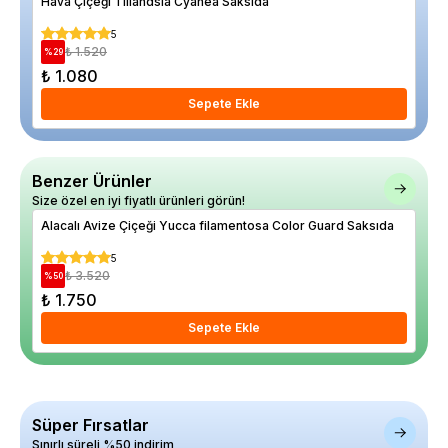
Hava Çiçeği Tillandsia Cyanea Saksıda
Dra
5
₺ 1.520
%
29
%
30
₺ 1.080
₺ 
Sepete Ekle
Benzer Ürünler
Size özel en iyi fiyatlı ürünleri görün!
Alacalı Avize Çiçeği Yucca filamentosa Color Guard Saksıda
Pem
80 
5
₺ 3.520
%
50
%
15
₺ 1.750
₺ 
Sepete Ekle
Süper Fırsatlar
Sınırlı süreli %50 indirim