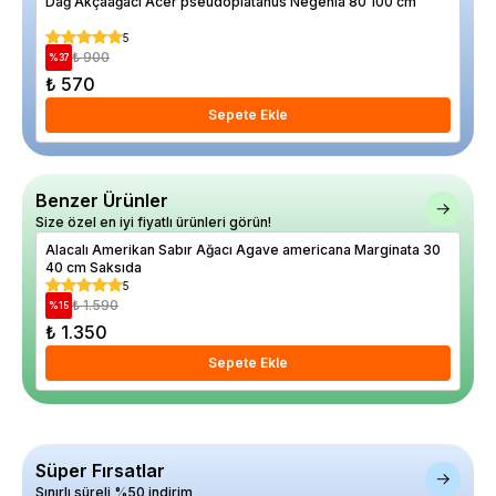
Dağ Akçaağacı Acer pseudoplatanus Negenia 80 100 cm
Rev
5
₺ 900
%
37
%
2
₺ 570
₺ 
Sepete Ekle
Benzer Ürünler
Size özel en iyi fiyatlı ürünleri görün!
Alacalı Amerikan Sabır Ağacı Agave americana Marginata 30
Bod
40 cm Saksıda
Yaş
5
₺ 1.590
%
15
%
18
₺ 1.350
₺ 
Sepete Ekle
Süper Fırsatlar
Sınırlı süreli %50 indirim