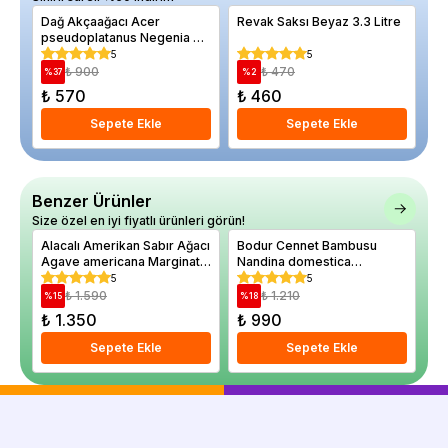
Dağ Akçaağacı Acer
Revak Saksı Beyaz 3.3 Litre
Al
pseudoplatanus Negenia 80
Ko
100 cm
Fo
5
5
₺ 900
₺ 470
%
37
%
2
%
₺ 570
₺ 460
₺
Sepete Ekle
Sepete Ekle
Benzer Ürünler
Size özel en iyi fiyatlı ürünleri görün!
Alacalı Amerikan Sabır Ağacı
Bodur Cennet Bambusu
Aç
Agave americana Marginata
Nandina domestica
ja
30 40 cm Saksıda
Firepower Büyük Yaş
5
5
Saksıda
₺ 1.590
₺ 1.210
%
15
%
18
%
₺ 1.350
₺ 990
₺
Sepete Ekle
Sepete Ekle