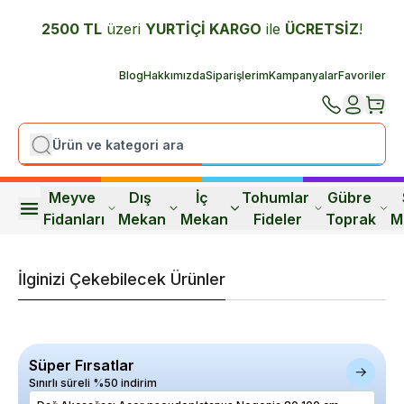
2500 TL
üzeri
YURTİÇİ K
ARGO
ile
ÜCRETSİZ
!
Blog
Hakkımızda
Siparişlerim
Kampanyalar
Favoriler
Meyve 
Dış 
İç 
Tohumlar 
Gübre 
Fidanları
Mekan
Mekan
Fideler
Toprak
M
İlginizi Çekebilecek Ürünler
Süper Fırsatlar
Sınırlı süreli %50 indirim