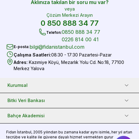
Aklınıza takılan bir soru mu var?
veya
Çözüm Merkezi Arayın
0 850 888 34 77
0850 888 34 77
Telefon
:
0226 814 00 41
bilgi@fidanistanbul.com
E-posta
:
Çalışma Saatleri
:
08:30 - 17:30 Pazartesi-Pazar
Adres
:
Kazımiye Köyü, Mezarlık Yolu Cd. No:18, 77100
Merkez Yalova
Kurumsal
Bitki Veri Bankası
Bahçe Akademisi
Fidan
İstanbul, 2005 yılından bu zamana kadar aynı isimle, her yıl artan
tecrübe ve kalite ile güvene dayalı hizmet vermekten gurur