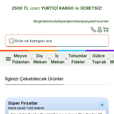
2500 TL
üzeri
YURTİÇİ K
ARGO
ile
ÜCRETSİZ
!
Blog
Hakkımızda
Siparişlerim
Kampanyalar
Favoriler
Meyve 
Dış 
İç 
Tohumlar 
Gübre 
Fidanları
Mekan
Mekan
Fideler
Toprak
M
İlginizi Çekebilecek Ürünler
Süper Fırsatlar
Sınırlı süreli %50 indirim