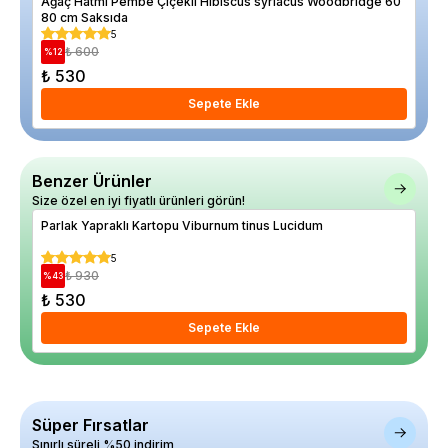
Ağaç Hatmi Pembe Çiçekli Hibiscus syriacus Woodbridge 60
Elm
80 cm Saksıda
5
₺ 600
%
12
%
12
₺ 530
₺ 
Sepete Ekle
Benzer Ürünler
Size özel en iyi fiyatlı ürünleri görün!
Parlak Yapraklı Kartopu Viburnum tinus Lucidum
Kat
Gol
5
₺ 930
%
43
%
24
₺ 530
₺ 
Sepete Ekle
Süper Fırsatlar
Sınırlı süreli %50 indirim