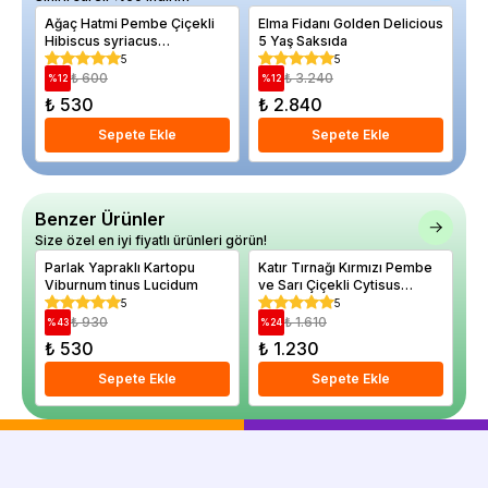
Ağaç Hatmi Pembe Çiçekli
Elma Fidanı Golden Delicious
Ağ
Hibiscus syriacus
5 Yaş Saksıda
Pa
Woodbridge 60 80 cm
Ho
5
5
Saksıda
₺ 600
₺ 3.240
%
12
%
12
%
₺ 530
₺ 2.840
₺
Sepete Ekle
Sepete Ekle
Benzer Ürünler
Size özel en iyi fiyatlı ürünleri görün!
Parlak Yapraklı Kartopu
Katır Tırnağı Kırmızı Pembe
Bo
Viburnum tinus Lucidum
ve Sarı Çiçekli Cytisus
Bu
scoparius Goldfinch İthal
Sn
5
5
Saksıda
₺ 930
₺ 1.610
%
43
%
24
%
₺ 530
₺ 1.230
₺
Sepete Ekle
Sepete Ekle