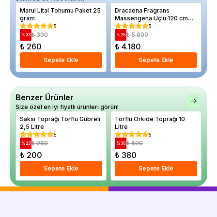
Marul Lital Tohumu Paket 25
Dracaena Fragrans
Ar
gram
Massengena Üçlü 120 cm
12
Saksıda
5
5
₺ 390
₺ 5.600
%
33
%
25
%
₺ 260
₺ 4.180
₺
Sepete Ekle
Sepete Ekle
Benzer Ürünler
Size özel en iyi fiyatlı ürünleri görün!
Saksı Toprağı Torflu Gübreli
Torflu Orkide Toprağı 10
Fi
2,5 Litre
Litre
To
5
5
₺ 260
₺ 590
%
23
%
36
%
₺ 200
₺ 380
₺
Sepete Ekle
Sepete Ekle