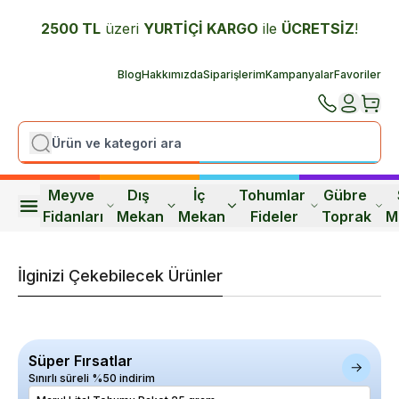
2500 TL
üzeri
YURTİÇİ K
ARGO
ile
ÜCRETSİZ
!
Blog
Hakkımızda
Siparişlerim
Kampanyalar
Favoriler
Meyve 
Dış 
İç 
Tohumlar 
Gübre 
Fidanları
Mekan
Mekan
Fideler
Toprak
M
İlginizi Çekebilecek Ürünler
Süper Fırsatlar
Sınırlı süreli %50 indirim