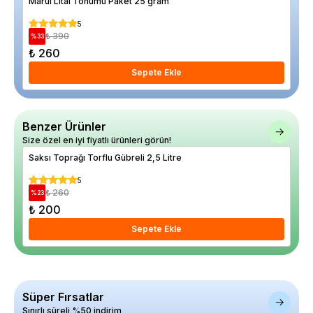
Marul Lital Tohumu Paket 25 gram
Dra
5
₺ 390
%
33
%
25
₺ 260
₺ 
Sepete Ekle
Benzer Ürünler
Size özel en iyi fiyatlı ürünleri görün!
Saksı Toprağı Torflu Gübreli 2,5 Litre
Tor
5
₺ 260
%
23
%
36
₺ 200
₺ 
Sepete Ekle
Süper Fırsatlar
Sınırlı süreli %50 indirim