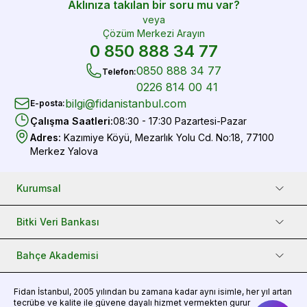
Aklınıza takılan bir soru mu var?
veya
Çözüm Merkezi Arayın
0 850 888 34 77
0850 888 34 77
Telefon
:
0226 814 00 41
bilgi@fidanistanbul.com
E-posta
:
Çalışma Saatleri
:
08:30 - 17:30 Pazartesi-Pazar
Adres
:
Kazımiye Köyü, Mezarlık Yolu Cd. No:18, 77100
Merkez Yalova
Kurumsal
Bitki Veri Bankası
Bahçe Akademisi
Fidan
İstanbul, 2005 yılından bu zamana kadar aynı isimle, her yıl artan
tecrübe ve kalite ile güvene dayalı hizmet vermekten gurur