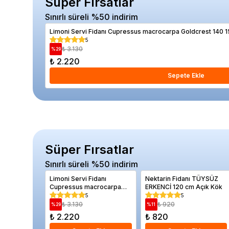
Süper Fırsatlar
Sınırlı süreli %50 indirim
Limoni Servi Fidanı Cupressus macrocarpa Goldcrest 140 
5
₺ 3.130
%
29
₺ 2.220
Sepete Ekle
Süper Fırsatlar
Sınırlı süreli %50 indirim
Limoni Servi Fidanı
Nektarin Fidanı TÜYSÜZ
Cupressus macrocarpa
ERKENCİ 120 cm Açık Kök
Goldcrest 140 150 cm
5
5
Saksıda
₺ 3.130
₺ 920
%
29
%
11
₺ 2.220
₺ 820