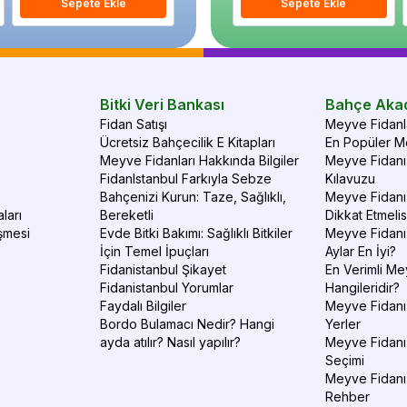
Sepete Ekle
Sepete Ekle
Sepete Ekle
S
Bitki Veri Bankası
Bahçe Aka
Fidan Satışı
Meyve Fidanla
Ücretsiz Bahçecilik E Kitapları
En Popüler Me
Meyve Fidanları Hakkında Bilgiler
Meyve Fidanı 
FidanIstanbul Farkıyla Sebze
Kılavuzu
Bahçenizi Kurun: Taze, Sağlıklı,
Meyve Fidanı 
ları
Bereketli
Dikkat Etmelis
şmesi
Evde Bitki Bakımı: Sağlıklı Bitkiler
Meyve Fidanı
İçin Temel İpuçları
Aylar En İyi?
Fidanistanbul Şikayet
En Verimli Me
Fidanistanbul Yorumlar
Hangileridir?
Faydalı Bilgiler
Meyve Fidanı 
Bordo Bulamacı Nedir? Hangi
Yerler
ayda atılır? Nasıl yapılır?
Meyve Fidanı
Seçimi
Meyve Fidanı
Rehber