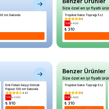
Benzer Ürünler
Size özel en iyi fiyatlı ürü
150 cm Saksıda
Nektarin Fidanı TÜYSÜZ ERKENCİ 120 cm 
Tropikal Saksı Toprağı 5 Lt
5
5
₺ 920
₺ 420
%
11
%
26
₺ 820
₺ 310
Se
Benzer Ürünler
Size özel en iyi fiyatlı ürü
Erik Fidanı Geççi Gölcük
Hasanbey 1 Kavun Tohumu
Tropikal Saksı Toprağı 5 Lt
Acur Sal
Papazı 120 cm Saksıda
Paket 10 gram
5 gram
4.67
5
5
₺ 1.130
₺ 300
₺ 420
₺ 25
%
19
%
27
%
26
%
28
₺ 910
₺ 220
₺ 310
₺ 180