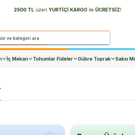
2500 TL
üzeri
YURTİÇİ K
ARGO
ile
ÜCRETSİZ
!
n
İç Mekan
Tohumlar Fideler
Gübre Toprak
Saksı Mo
r