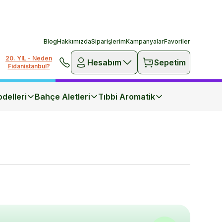
Blog
Hakkımızda
Siparişlerim
Kampanyalar
Favoriler
20. YIL - Neden
Hesabım
Sepetim
Fidanistanbul?
delleri
Bahçe Aletleri
Tıbbi Aromatik