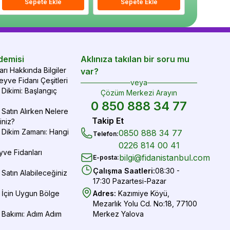
epete Ekle
Sepete Ekle
Sepete Ekle
Sepete Ekle
Sepete Ekle
Sepe
demisi
Aklınıza takılan bir soru mu
rı Hakkında Bilgiler
var?
yve Fidanı Çeşitleri
veya
Dikimi: Başlangıç
Çözüm Merkezi Arayın
0 850 888 34 77
Satın Alırken Nelere
Takip Et
iniz?
 Dikim Zamanı: Hangi
0850 888 34 77
Telefon
:
0226 814 00 41
yve Fidanları
bilgi@fidanistanbul.com
E-posta
:
Çalışma Saatleri
:
08:30 -
Satın Alabileceğiniz
17:30 Pazartesi-Pazar
 İçin Uygun Bölge
Adres
:
Kazımiye Köyü,
Mezarlık Yolu Cd. No:18, 77100
 Bakımı: Adım Adım
Merkez Yalova