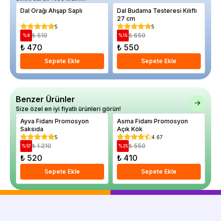
Dal Orağı Ahşap Saplı
Dal Budama Testeresi Kılıflı
Ki
27 cm
Bo
5
5
₺ 510
₺ 650
%
8
%
15
%
₺ 470
₺ 550
₺
Sepete Ekle
Sepete Ekle
Benzer Ürünler
Size özel en iyi fiyatlı ürünleri görün!
Ayva Fidanı Promosyon
Asma Fidanı Promosyon
Ar
Saksıda
Açık Kök
BA
5
4.67
₺ 1.210
₺ 550
%
57
%
25
%
₺ 520
₺ 410
₺
Sepete Ekle
Sepete Ekle