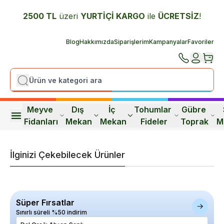
2500 TL
üzeri
YURTİÇİ K
ARGO
ile
ÜCRETSİZ
!
Blog
Hakkımızda
Siparişlerim
Kampanyalar
Favoriler
Meyve 
Dış 
İç 
Tohumlar 
Gübre 
Fidanları
Mekan
Mekan
Fideler
Toprak
M
İlginizi Çekebilecek Ürünler
Süper Fırsatlar
Sınırlı süreli %50 indirim