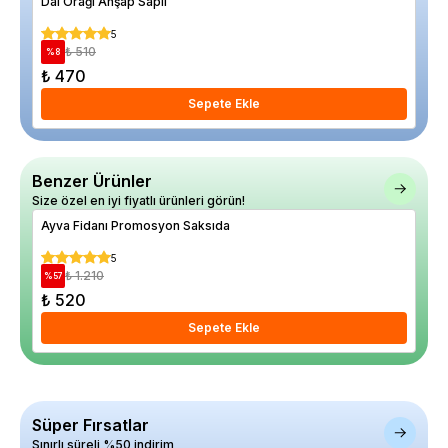
Dal Orağı Ahşap Saplı
Dal
5
₺ 510
%
8
%
15
₺ 470
₺ 
Sepete Ekle
Benzer Ürünler
Size özel en iyi fiyatlı ürünleri görün!
Ayva Fidanı Promosyon Saksıda
Asm
5
₺ 1.210
%
57
%
25
₺ 520
₺ 
Sepete Ekle
Süper Fırsatlar
Sınırlı süreli %50 indirim