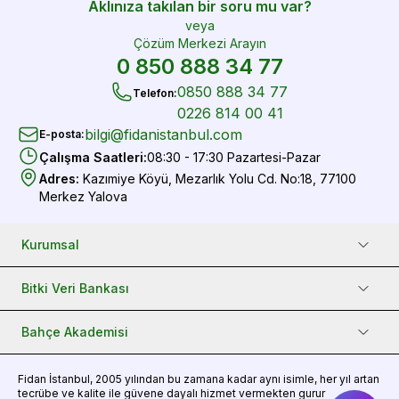
Aklınıza takılan bir soru mu var?
veya
Çözüm Merkezi Arayın
0 850 888 34 77
0850 888 34 77
Telefon
:
0226 814 00 41
bilgi@fidanistanbul.com
E-posta
:
Çalışma Saatleri
:
08:30 - 17:30 Pazartesi-Pazar
Adres
:
Kazımiye Köyü, Mezarlık Yolu Cd. No:18, 77100
Merkez Yalova
Kurumsal
Bitki Veri Bankası
Bahçe Akademisi
Fidan
İstanbul, 2005 yılından bu zamana kadar aynı isimle, her yıl artan
tecrübe ve kalite ile güvene dayalı hizmet vermekten gurur