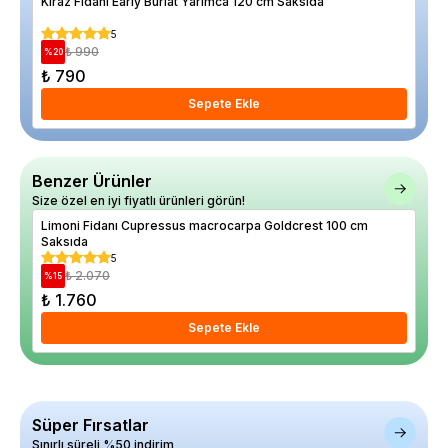
Kiraz Fidanı Early Burlat Yarımca 120 cm Saksıda
Erik
5
₺ 990
%
20
%
18
₺ 790
₺ 1
Sepete Ekle
Benzer Ürünler
Size özel en iyi fiyatlı ürünleri görün!
Limoni Fidanı Cupressus macrocarpa Goldcrest 100 cm
Lad
Saksıda
5
₺ 2.070
%
15
%
24
₺ 1.760
₺ 
Sepete Ekle
Süper Fırsatlar
Sınırlı süreli %50 indirim