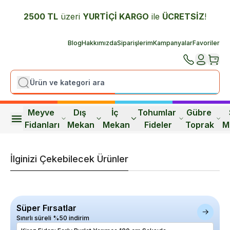
2500 TL
üzeri
YURTİÇİ K
ARGO
ile
ÜCRETSİZ
!
Blog
Hakkımızda
Siparişlerim
Kampanyalar
Favoriler
Meyve 
Dış 
İç 
Tohumlar 
Gübre 
Fidanları
Mekan
Mekan
Fideler
Toprak
M
İlginizi Çekebilecek Ürünler
Süper Fırsatlar
Sınırlı süreli %50 indirim