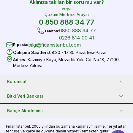
Aklınıza takılan bir soru mu var?
veya
Çözüm Merkezi Arayın
0 850 888 34 77
0850 888 34 77
Telefon
:
0226 814 00 41
bilgi@fidanistanbul.com
E-posta
:
Çalışma Saatleri
:
08:30 - 17:30 Pazartesi-Pazar
Adres
:
Kazımiye Köyü, Mezarlık Yolu Cd. No:18, 77100
Merkez Yalova
Kurumsal
Bitki Veri Bankası
Bahçe Akademisi
Fidan
İstanbul, 2005 yılından bu zamana kadar aynı isimle, her yıl artan
tecrübe ve kalite ile güvene dayalı hizmet vermekten gurur