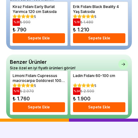
Kiraz Fidanı Early Burlat
Erik Fidanı Black Beality 4
El
Yarımca 120 cm Saksıda
Yaş Saksıda
4 
5
5
₺ 990
₺ 1.480
%
20
%
18
%
₺ 790
₺ 1.210
₺
Sepete Ekle
Sepete Ekle
Benzer Ürünler
Size özel en iyi fiyatlı ürünleri görün!
Limoni Fidanı Cupressus
Ladin Fidanı 60-100 cm
Ma
macrocarpa Goldcrest 100
Dö
cm Saksıda
gr
5
5
Sa
₺ 2.070
₺ 2.500
%
15
%
24
%
₺ 1.760
₺ 1.900
₺
Sepete Ekle
Sepete Ekle