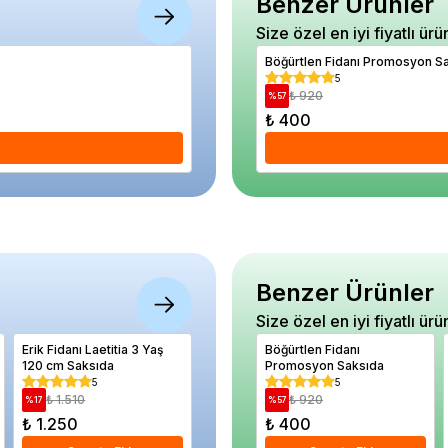
Benzer Ürünler
Size özel en iyi fiyatlı ürü
Kabak Balkabağı Tohumu Paket 25 gram
Böğürtlen Fidanı Promosyon S
5
5
₺ 360
₺ 920
%
19
%
57
₺ 290
₺ 400
Se
Benzer Ürünler
Size özel en iyi fiyatlı ürü
Erik Fidanı Laetitia 3 Yaş
Elma Fidanı 3 4 Yaş
Böğürtlen Fidanı
Acem Bor
120 cm Saksıda
Saksıda
Promosyon Saksıda
Turuncu
grandifl
5
5
5
Saksıda
₺ 1.510
₺ 2.510
₺ 920
₺ 82
%
17
%
22
%
57
%
43
₺ 1.250
₺ 1.970
₺ 400
₺ 470