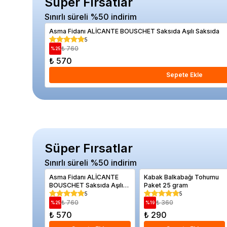
Süper Fırsatlar
Sınırlı süreli %50 indirim
Asma Fidanı ALİCANTE BOUSCHET Saksıda Aşılı Saksıda
5
₺ 760
%
25
₺ 570
Sepete Ekle
Süper Fırsatlar
Sınırlı süreli %50 indirim
Asma Fidanı ALİCANTE
Kabak Balkabağı Tohumu
BOUSCHET Saksıda Aşılı
Paket 25 gram
Saksıda
5
5
₺ 760
₺ 360
%
25
%
19
₺ 570
₺ 290