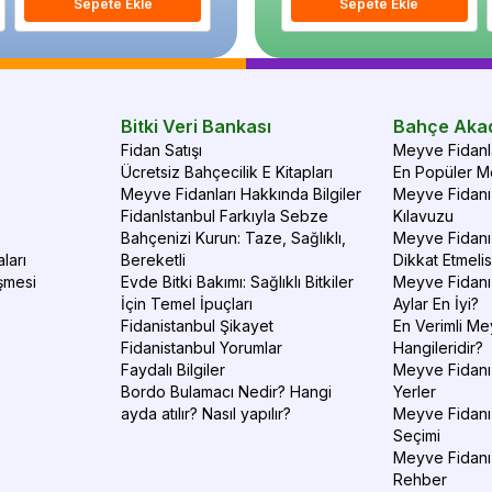
Sepete Ekle
Sepete Ekle
Sepete Ekle
S
Bitki Veri Bankası
Bahçe Aka
Fidan Satışı
Meyve Fidanla
Ücretsiz Bahçecilik E Kitapları
En Popüler Me
Meyve Fidanları Hakkında Bilgiler
Meyve Fidanı 
FidanIstanbul Farkıyla Sebze
Kılavuzu
Bahçenizi Kurun: Taze, Sağlıklı,
Meyve Fidanı 
ları
Bereketli
Dikkat Etmelis
şmesi
Evde Bitki Bakımı: Sağlıklı Bitkiler
Meyve Fidanı
İçin Temel İpuçları
Aylar En İyi?
Fidanistanbul Şikayet
En Verimli Me
Fidanistanbul Yorumlar
Hangileridir?
Faydalı Bilgiler
Meyve Fidanı 
Bordo Bulamacı Nedir? Hangi
Yerler
ayda atılır? Nasıl yapılır?
Meyve Fidanı
Seçimi
Meyve Fidanı
Rehber