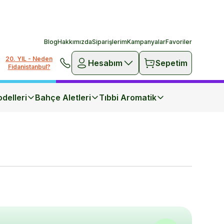
Blog
Hakkımızda
Siparişlerim
Kampanyalar
Favoriler
20. YIL - Neden
Hesabım
Sepetim
Fidanistanbul?
delleri
Bahçe Aletleri
Tıbbi Aromatik