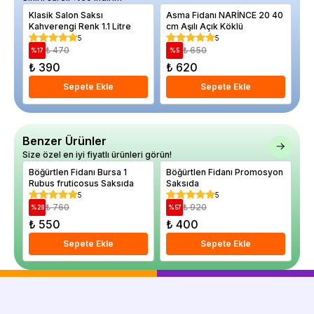
Klasik Salon Saksı
Asma Fidanı NARİNCE 20 40
Al
Kahverengi Renk 1.1 Litre
cm Aşılı Açık Köklü
Fu
5
5
₺ 470
₺ 650
%
17
%
5
%
₺ 390
₺ 620
₺
Sepete Ekle
Sepete Ekle
Benzer Ürünler
Size özel en iyi fiyatlı ürünleri görün!
Böğürtlen Fidanı Bursa 1
Böğürtlen Fidanı Promosyon
Bö
Rubus fruticosus Saksıda
Saksıda
Ru
5
5
₺ 760
₺ 920
%
28
%
57
%
₺ 550
₺ 400
₺
Sepete Ekle
Sepete Ekle