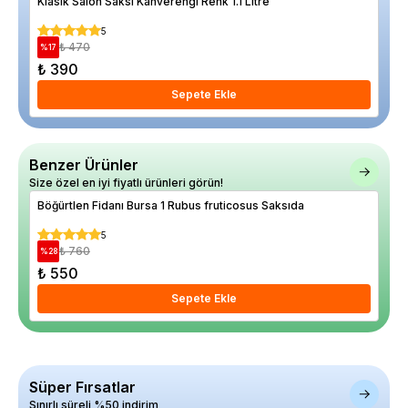
Klasik Salon Saksı Kahverengi Renk 1.1 Litre
Asm
5
₺ 470
%
17
%
5
₺ 390
₺ 
Sepete Ekle
Benzer Ürünler
Size özel en iyi fiyatlı ürünleri görün!
Böğürtlen Fidanı Bursa 1 Rubus fruticosus Saksıda
Böğ
5
₺ 760
%
28
%
57
₺ 550
₺ 
Sepete Ekle
Süper Fırsatlar
Sınırlı süreli %50 indirim