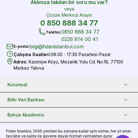
Aklınıza takılan bir soru mu var?
veya
Çözüm Merkezi Arayın
0 850 888 34 77
0850 888 34 77
Telefon
:
0226 814 00 41
bilgi@fidanistanbul.com
E-posta
:
Çalışma Saatleri
:
08:30 - 17:30 Pazartesi-Pazar
Adres
:
Kazımiye Köyü, Mezarlık Yolu Cd. No:18, 77100
Merkez Yalova
Kurumsal
Bitki Veri Bankası
Bahçe Akademisi
Fidan
İstanbul, 2005 yılından bu zamana kadar aynı isimle, her yıl artan
tecrübe ve kalite ile güvene dayalı hizmet vermekten gurur