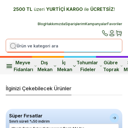
2500 TL
üzeri
YURTİÇİ K
ARGO
ile
ÜCRETSİZ
!
Blog
Hakkımızda
Siparişlerim
Kampanyalar
Favoriler
Meyve 
Dış 
İç 
Tohumlar 
Gübre 
Fidanları
Mekan
Mekan
Fideler
Toprak
M
İlginizi Çekebilecek Ürünler
Süper Fırsatlar
Sınırlı süreli %50 indirim