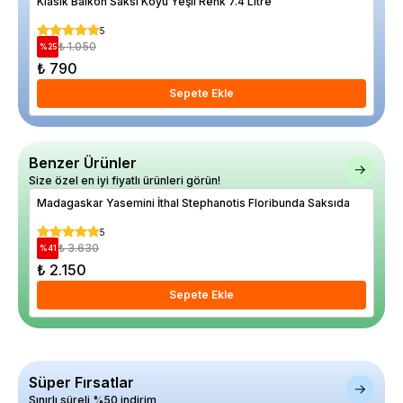
Klasik Balkon Saksı Koyu Yeşil Renk 7.4 Litre
5
₺ 1.050
%
25
%
37
₺ 790
₺ 
Sepete Ekle
Benzer Ürünler
Size özel en iyi fiyatlı ürünleri görün!
Madagaskar Yasemini İthal Stephanotis Floribunda Saksıda
5
₺ 3.630
%
41
%
14
₺ 2.150
₺ 
Sepete Ekle
Süper Fırsatlar
Sınırlı süreli %50 indirim