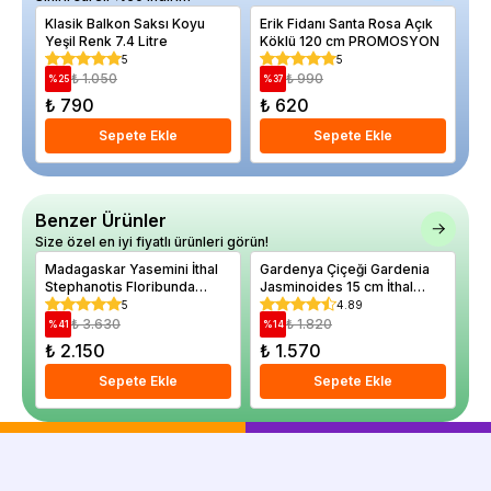
Klasik Balkon Saksı Koyu
Erik Fidanı Santa Rosa Açık
Ri
Yeşil Renk 7.4 Litre
Köklü 120 cm PROMOSYON
Ki
5
5
₺ 1.050
₺ 990
%
25
%
37
₺ 790
₺ 620
₺
Sepete Ekle
Sepete Ekle
Benzer Ürünler
Size özel en iyi fiyatlı ürünleri görün!
Madagaskar Yasemini İthal
Gardenya Çiçeği Gardenia
Al
Stephanotis Floribunda
Jasminoides 15 cm İthal
Pa
Saksıda
Saksıda
5
4.89
₺ 3.630
₺ 1.820
%
41
%
14
%
₺ 2.150
₺ 1.570
₺
Sepete Ekle
Sepete Ekle