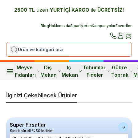
2500 TL
üzeri
YURTİÇİ K
ARGO
ile
ÜCRETSİZ
!
Blog
Hakkımızda
Siparişlerim
Kampanyalar
Favoriler
Meyve 
Dış 
İç 
Tohumlar 
Gübre 
Fidanları
Mekan
Mekan
Fideler
Toprak
M
İlginizi Çekebilecek Ürünler
Süper Fırsatlar
Sınırlı süreli %50 indirim