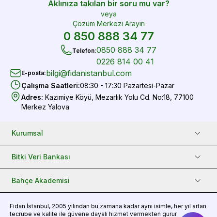
Aklınıza takılan bir soru mu var?
veya
Çözüm Merkezi Arayın
0 850 888 34 77
0850 888 34 77
Telefon
:
0226 814 00 41
bilgi@fidanistanbul.com
E-posta
:
Çalışma Saatleri
:
08:30 - 17:30 Pazartesi-Pazar
Adres
:
Kazımiye Köyü, Mezarlık Yolu Cd. No:18, 77100
Merkez Yalova
Kurumsal
Bitki Veri Bankası
Bahçe Akademisi
Fidan
İstanbul, 2005 yılından bu zamana kadar aynı isimle, her yıl artan
tecrübe ve kalite ile güvene dayalı hizmet vermekten gurur