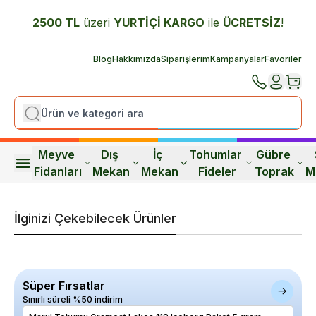
2500 TL
üzeri
YURTİÇİ K
ARGO
ile
ÜCRETSİZ
!
Blog
Hakkımızda
Siparişlerim
Kampanyalar
Favoriler
Meyve 
Dış 
İç 
Tohumlar 
Gübre 
Fidanları
Mekan
Mekan
Fideler
Toprak
M
İlginizi Çekebilecek Ürünler
Süper Fırsatlar
Sınırlı süreli %50 indirim