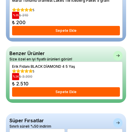
Marul Tohumu Grameat Lakes 118 Iceberg Paket 5 gram
Açı
5
₺ 310
%
35
%
10
₺ 200
₺ 
Sepete Ekle
Benzer Ürünler
Size özel en iyi fiyatlı ürünleri görün!
Erik Fidanı BLACK DİAMOND 4 5 Yaş
Eri
5
₺ 3.300
%
24
%
15
₺ 2.510
₺ 
Sepete Ekle
Süper Fırsatlar
Sınırlı süreli %50 indirim