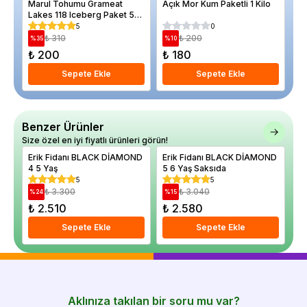
Marul Tohumu Grameat
Açık Mor Kum Paketli 1 Kilo
Ka
Lakes 118 Iceberg Paket 5
fo
gram
cm
5
0
₺ 310
₺ 200
%
35
%
10
%
₺ 200
₺ 180
₺
Sepete Ekle
Sepete Ekle
Benzer Ürünler
Size özel en iyi fiyatlı ürünleri görün!
Erik Fidanı BLACK DİAMOND
Erik Fidanı BLACK DİAMOND
Er
4 5 Yaş
5 6 Yaş Saksıda
Sa
5
5
₺ 3.300
₺ 3.040
%
24
%
15
%
₺ 2.510
₺ 2.580
₺ 
Sepete Ekle
Sepete Ekle
Aklınıza takılan bir soru mu var?