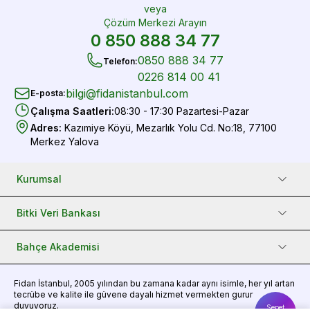
veya
Çözüm Merkezi Arayın
0 850 888 34 77
0850 888 34 77
Telefon
:
0226 814 00 41
bilgi@fidanistanbul.com
E-posta
:
Çalışma Saatleri
:
08:30 - 17:30 Pazartesi-Pazar
Adres
:
Kazımiye Köyü, Mezarlık Yolu Cd. No:18, 77100
Merkez Yalova
Kurumsal
Bitki Veri Bankası
Bahçe Akademisi
Fidan
İstanbul, 2005 yılından bu zamana kadar aynı isimle, her yıl artan
tecrübe ve kalite ile güvene dayalı hizmet vermekten gurur
duyuyoruz.
Sepet