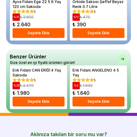
Ayva Fidanı Ege 22 5 6 Yaş
Orkide Saksısı Şeffaf Beyaz
Ma
120 cm Saksıda
Renk 0.7 Litre
Fe
5
5
₺ 3.800
₺ 470
%
31
%
17
%
₺ 2.640
₺ 390
₺
Sepete Ekle
Sepete Ekle
Benzer Ürünler
Size özel en iyi fiyatlı ürünleri görün!
Erik Fidanı CAN ERİĞİ 4 Yaş
Erik Fidanı ANGELENO 4 5
Er
Saksıda
Yaş
Ya
5
5
₺ 2.470
₺ 1.690
%
20
%
3
%
₺ 1.980
₺ 1.640
₺
Sepete Ekle
Sepete Ekle
Aklınıza takılan bir soru mu var?