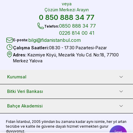
veya
Çözüm Merkezi Arayın
0 850 888 34 77
0850 888 34 77
Telefon
:
0226 814 00 41
bilgi@fidanistanbul.com
E-posta
:
Çalışma Saatleri
:
08:30 - 17:30 Pazartesi-Pazar
Adres
:
Kazımiye Köyü, Mezarlık Yolu Cd. No:18, 77100
Merkez Yalova
Kurumsal
Bitki Veri Bankası
Bahçe Akademisi
Fidan
İstanbul, 2005 yılından bu zamana kadar aynı isimle, her yıl artan
tecrübe ve kalite ile güvene dayalı hizmet vermekten gurur
duyuyoruz.
Sepet