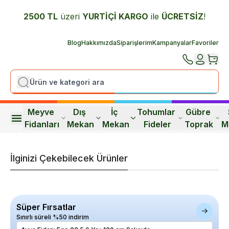
2500 TL
üzeri
YURTİÇİ K
ARGO
ile
ÜCRETSİZ
!
Blog
Hakkımızda
Siparişlerim
Kampanyalar
Favoriler
Meyve 
Dış 
İç 
Tohumlar 
Gübre 
Fidanları
Mekan
Mekan
Fideler
Toprak
M
İlginizi Çekebilecek Ürünler
Süper Fırsatlar
Sınırlı süreli %50 indirim