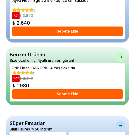
Ayva Fidanı Ege 22 5 6 Yaş 120 cm Saksıda
Ork
5
₺ 3.800
%
31
%
17
₺ 2.640
₺ 
Sepete Ekle
Benzer Ürünler
Size özel en iyi fiyatlı ürünleri görün!
Erik Fidanı CAN ERİĞİ 4 Yaş Saksıda
Eri
5
₺ 2.470
%
20
%
3
₺ 1.980
₺ 
Sepete Ekle
Süper Fırsatlar
Sınırlı süreli %50 indirim