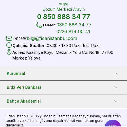
veya
Çözüm Merkezi Arayın
0 850 888 34 77
0850 888 34 77
Telefon
:
0226 814 00 41
bilgi@fidanistanbul.com
E-posta
:
Çalışma Saatleri
:
08:30 - 17:30 Pazartesi-Pazar
Adres
:
Kazımiye Köyü, Mezarlık Yolu Cd. No:18, 77100
Merkez Yalova
Kurumsal
Bitki Veri Bankası
Bahçe Akademisi
Fidan
İstanbul, 2005 yılından bu zamana kadar aynı isimle, her yıl artan
tecrübe ve kalite ile güvene dayalı hizmet vermekten gurur
duyuyoruz.
Sepet