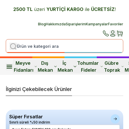
2500 TL
üzeri
YURTİÇİ K
ARGO
ile
ÜCRETSİZ
!
Blog
Hakkımızda
Siparişlerim
Kampanyalar
Favoriler
Meyve 
Dış 
İç 
Tohumlar 
Gübre 
Fidanları
Mekan
Mekan
Fideler
Toprak
M
İlginizi Çekebilecek Ürünler
Süper Fırsatlar
Sınırlı süreli %50 indirim