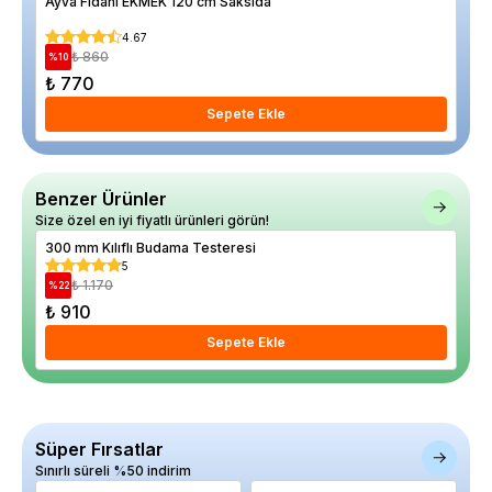
Ayva Fidanı EKMEK 120 cm Saksıda
Arm
4.67
₺ 860
%
10
%
26
₺ 770
₺ 
Sepete Ekle
Benzer Ürünler
Size özel en iyi fiyatlı ürünleri görün!
300 mm Kılıflı Budama Testeresi
15 
5
₺ 1.170
%
22
%
37
₺ 910
₺ 
Sepete Ekle
Süper Fırsatlar
Sınırlı süreli %50 indirim