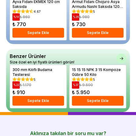
Ayva Fidanı EKMEK 120 cm
Armut Fidanı Chojuro Asya
Li
Saksıda
Armudu Nashi Saksıda 120
Cu
cm
Go
4.67
5
₺ 860
₺ 980
%
10
%
26
%
₺ 770
₺ 730
₺
Sepete Ekle
Sepete Ekle
Benzer Ürünler
Size özel en iyi fiyatlı ürünleri görün!
300 mm Kılıflı Budama
15 15 15 NPK 3 15 Kompoze
Ba
Testeresi
Gübre 50 Kilo
32
5
5
₺ 1.170
₺ 9.500
%
22
%
37
%
₺ 910
₺ 5.950
₺
Sepete Ekle
Sepete Ekle
Aklınıza takılan bir soru mu var?