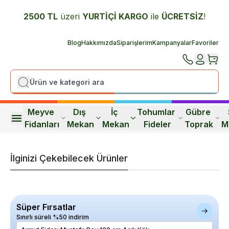
2500 TL
üzeri
YURTİÇİ K
ARGO
ile
ÜCRETSİZ
!
Blog
Hakkımızda
Siparişlerim
Kampanyalar
Favoriler
Meyve 
Dış 
İç 
Tohumlar 
Gübre 
Fidanları
Mekan
Mekan
Fideler
Toprak
M
İlginizi Çekebilecek Ürünler
Süper Fırsatlar
Sınırlı süreli %50 indirim