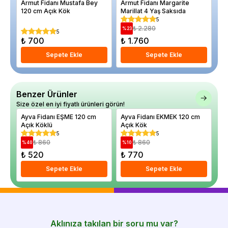
Armut Fidanı Mustafa Bey
Armut Fidanı Margarite
Ac
120 cm Açık Kök
Marillat 4 Yaş Saksıda
Ak
Sa
5
₺ 2.280
%
23
%
5
₺ 700
₺ 1.760
₺ 
Sepete Ekle
Sepete Ekle
Benzer Ürünler
Size özel en iyi fiyatlı ürünleri görün!
Ayva Fidanı EŞME 120 cm
Ayva Fidanı EKMEK 120 cm
AY
Açık Köklü
Açık Kök
Aç
5
5
₺ 860
₺ 860
%
40
%
10
%
₺ 520
₺ 770
₺
Sepete Ekle
Sepete Ekle
Aklınıza takılan bir soru mu var?