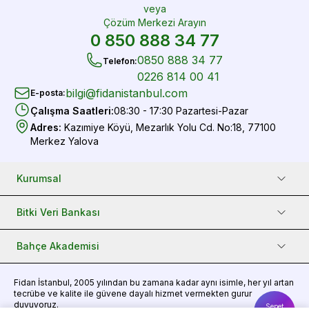
veya
Çözüm Merkezi Arayın
0 850 888 34 77
0850 888 34 77
Telefon
:
0226 814 00 41
bilgi@fidanistanbul.com
E-posta
:
Çalışma Saatleri
:
08:30 - 17:30 Pazartesi-Pazar
Adres
:
Kazımiye Köyü, Mezarlık Yolu Cd. No:18, 77100
Merkez Yalova
Kurumsal
Bitki Veri Bankası
Bahçe Akademisi
Fidan
İstanbul, 2005 yılından bu zamana kadar aynı isimle, her yıl artan
tecrübe ve kalite ile güvene dayalı hizmet vermekten gurur
duyuyoruz.
Sepet