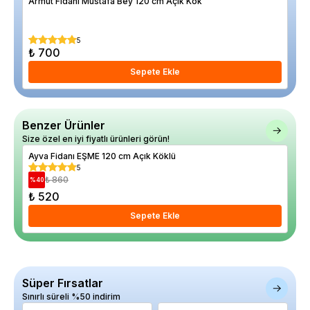
Armut Fidanı Mustafa Bey 120 cm Açık Kök
Arm
%
23
5
₺ 700
₺ 
Sepete Ekle
Benzer Ürünler
Size özel en iyi fiyatlı ürünleri görün!
Ayva Fidanı EŞME 120 cm Açık Köklü
Ayv
5
₺ 860
%
40
%
10
₺ 520
₺ 
Sepete Ekle
Süper Fırsatlar
Sınırlı süreli %50 indirim