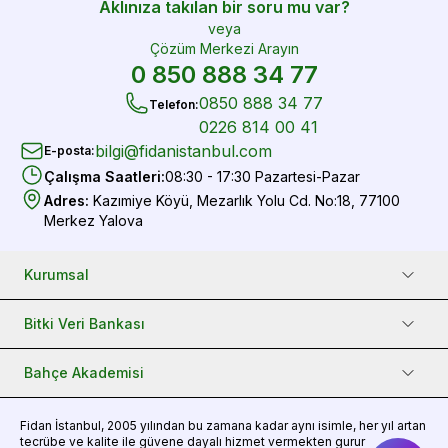
Aklınıza takılan bir soru mu var?
veya
Çözüm Merkezi Arayın
0 850 888 34 77
0850 888 34 77
Telefon
:
0226 814 00 41
bilgi@fidanistanbul.com
E-posta
:
Çalışma Saatleri
:
08:30 - 17:30 Pazartesi-Pazar
Adres
:
Kazımiye Köyü, Mezarlık Yolu Cd. No:18, 77100
Merkez Yalova
Kurumsal
Bitki Veri Bankası
Bahçe Akademisi
Fidan
İstanbul, 2005 yılından bu zamana kadar aynı isimle, her yıl artan
tecrübe ve kalite ile güvene dayalı hizmet vermekten gurur