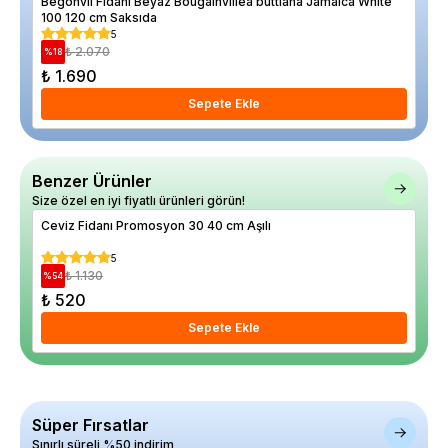
Begonvil Fidanı Beyaz Bougainvillea buttiana Jamaica White
Kir
100 120 cm Saksıda
5
₺ 2.070
%
18
%
18
₺ 1.690
₺ 
Sepete Ekle
Benzer Ürünler
Size özel en iyi fiyatlı ürünleri görün!
Ceviz Fidanı Promosyon 30 40 cm Aşılı
Dut
5
₺ 1.130
%
54
%
22
₺ 520
₺ 
Sepete Ekle
Süper Fırsatlar
Sınırlı süreli %50 indirim