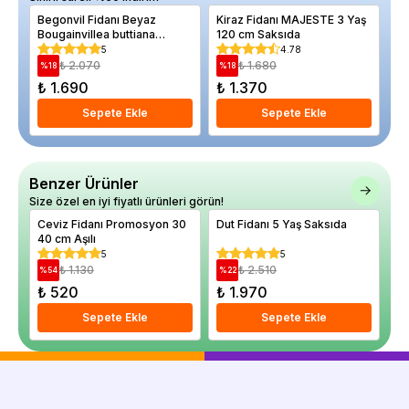
Begonvil Fidanı Beyaz
Kiraz Fidanı MAJESTE 3 Yaş
Pe
Bougainvillea buttiana
120 cm Saksıda
So
Jamaica White 100 120 cm
5
4.78
Saksıda
₺ 2.070
₺ 1.680
%
18
%
18
%
₺ 1.690
₺ 1.370
₺
Sepete Ekle
Sepete Ekle
Benzer Ürünler
Size özel en iyi fiyatlı ürünleri görün!
Ceviz Fidanı Promosyon 30
Dut Fidanı 5 Yaş Saksıda
As
40 cm Aşılı
Aç
5
5
₺ 1.130
₺ 2.510
%
54
%
22
%
₺ 520
₺ 1.970
₺
Sepete Ekle
Sepete Ekle