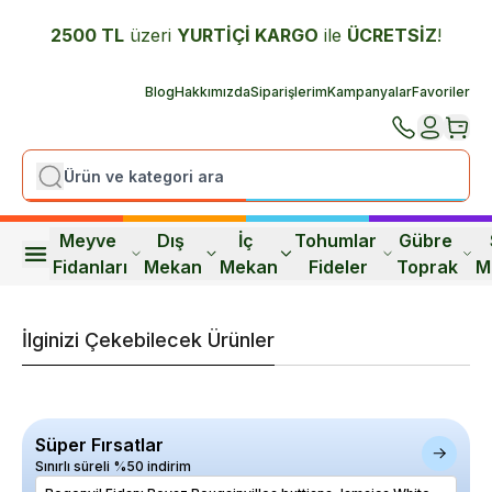
2500 TL
üzeri
YURTİÇİ K
ARGO
ile
ÜCRETSİZ
!
Blog
Hakkımızda
Siparişlerim
Kampanyalar
Favoriler
Meyve 
Dış 
İç 
Tohumlar 
Gübre 
Fidanları
Mekan
Mekan
Fideler
Toprak
M
İlginizi Çekebilecek Ürünler
Süper Fırsatlar
Sınırlı süreli %50 indirim