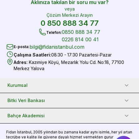
Aklınıza takılan bir soru mu var?
veya
Çözüm Merkezi Arayın
0 850 888 34 77
0850 888 34 77
Telefon
:
0226 814 00 41
bilgi@fidanistanbul.com
E-posta
:
Çalışma Saatleri
:
08:30 - 17:30 Pazartesi-Pazar
Adres
:
Kazımiye Köyü, Mezarlık Yolu Cd. No:18, 77100
Merkez Yalova
Kurumsal
Bitki Veri Bankası
Bahçe Akademisi
Fidan
İstanbul, 2005 yılından bu zamana kadar aynı isimle, her yıl artan
tecrübe ve kalite ile güvene dayalı hizmet vermekten gurur