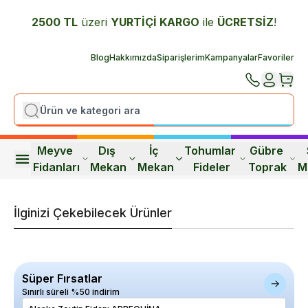
2500 TL
üzeri
YURTİÇİ K
ARGO
ile
ÜCRETSİZ
!
Blog
Hakkımızda
Siparişlerim
Kampanyalar
Favoriler
Meyve 
Dış 
İç 
Tohumlar 
Gübre 
Fidanları
Mekan
Mekan
Fideler
Toprak
M
İlginizi Çekebilecek Ürünler
Süper Fırsatlar
Sınırlı süreli %50 indirim