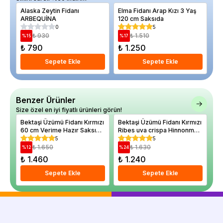
Alaska Zeytin Fidanı
Elma Fidanı Arap Kızı 3 Yaş
Aç
ARBEQUİNA
120 cm Saksıda
Yo
0
5
₺ 930
₺ 1.510
%
15
%
17
%
₺ 790
₺ 1.250
₺
Sepete Ekle
Sepete Ekle
Benzer Ürünler
Size özel en iyi fiyatlı ürünleri görün!
Bektaşi Üzümü Fidanı Kırmızı
Bektaşi Üzümü Fidanı Kırmızı
Be
60 cm Verime Hazır Saksıda
Ribes uva crispa Hinnonmaki
Ri
Ribes uva crispa Red
Red Gül İthal
cm
5
5
Gooseberry
₺ 1.650
₺ 1.630
%
12
%
24
%
₺ 1.460
₺ 1.240
₺
Sepete Ekle
Sepete Ekle