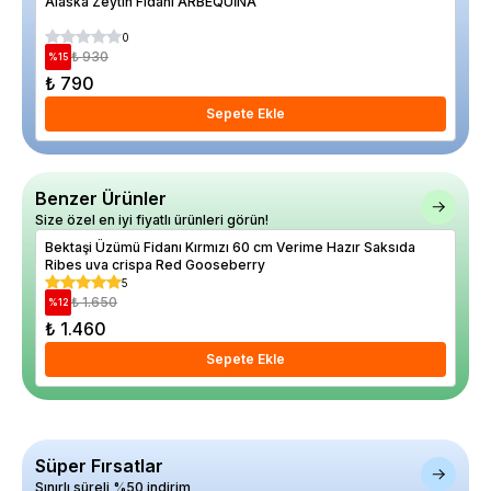
Alaska Zeytin Fidanı ARBEQUİNA
Elm
0
₺ 930
%
15
%
17
₺ 790
₺ 
Sepete Ekle
Benzer Ürünler
Size özel en iyi fiyatlı ürünleri görün!
Bektaşi Üzümü Fidanı Kırmızı 60 cm Verime Hazır Saksıda
Bek
Ribes uva crispa Red Gooseberry
Red 
5
₺ 1.650
%
12
%
24
₺ 1.460
₺ 
Sepete Ekle
Süper Fırsatlar
Sınırlı süreli %50 indirim