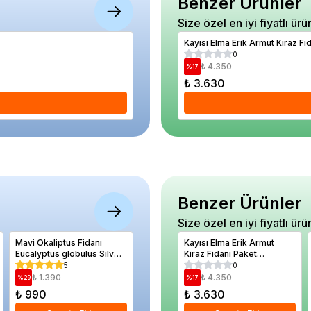
Benzer Ürünler
Size özel en iyi fiyatlı ürü
Kayısı Fidanı IĞDIR ŞALAK 5 Yaş Saksıda
Kayısı Elma Erik Armut Kiraz F
5
0
₺ 3.390
₺ 4.350
%
12
%
17
₺ 3.000
₺ 3.630
Se
Benzer Ürünler
Size özel en iyi fiyatlı ürü
Mavi Okaliptus Fidanı
Metal Yağdanlık 500 cc
Kayısı Elma Erik Armut
Ardıç Fi
Eucalyptus globulus Silver
Kiraz Fidanı Paket
Juniper
Drop 20 30 cm Saksıda
Kampanyası
Blue Arr
5
5
0
₺ 1.390
₺ 850
₺ 4.350
₺ 3.
%
29
%
35
%
17
%
14
₺ 990
₺ 550
₺ 3.630
₺ 3.30