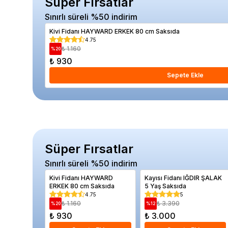
Süper Fırsatlar
Sınırlı süreli %50 indirim
Kivi Fidanı HAYWARD ERKEK 80 cm Saksıda
4.75
₺ 1.160
%
20
₺ 930
Sepete Ekle
Süper Fırsatlar
Sınırlı süreli %50 indirim
Kivi Fidanı HAYWARD
Kayısı Fidanı IĞDIR ŞALAK
ERKEK 80 cm Saksıda
5 Yaş Saksıda
4.75
5
₺ 1.160
₺ 3.390
%
20
%
12
₺ 930
₺ 3.000