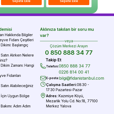
epete Ekle
Sepete Ekle
Sepete Ekle
Sepete Ekle
Sepete Ekle
Sepe
demisi
Aklınıza takılan bir soru mu
rı Hakkında Bilgiler
var?
yve Fidanı Çeşitleri
veya
Dikimi: Başlangıç
Çözüm Merkezi Arayın
0 850 888 34 77
Satın Alırken Nelere
Takip Et
iniz?
 Dikim Zamanı: Hangi
0850 888 34 77
Telefon
:
0226 814 00 41
yve Fidanları
bilgi@fidanistanbul.com
E-posta
:
Çalışma Saatleri
:
08:30 -
Satın Alabileceğiniz
17:30 Pazartesi-Pazar
 İçin Uygun Bölge
Adres
:
Kazımiye Köyü,
Mezarlık Yolu Cd. No:18, 77100
 Bakımı: Adım Adım
Merkez Yalova