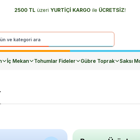
2500 TL
üzeri
YURTİÇİ K
ARGO
ile
ÜCRETSİZ
!
n
İç Mekan
Tohumlar Fideler
Gübre Toprak
Saksı Mo
r