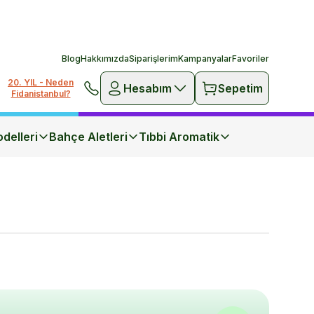
Blog
Hakkımızda
Siparişlerim
Kampanyalar
Favoriler
20. YIL - Neden
Hesabım
Sepetim
Fidanistanbul?
delleri
Bahçe Aletleri
Tıbbi Aromatik