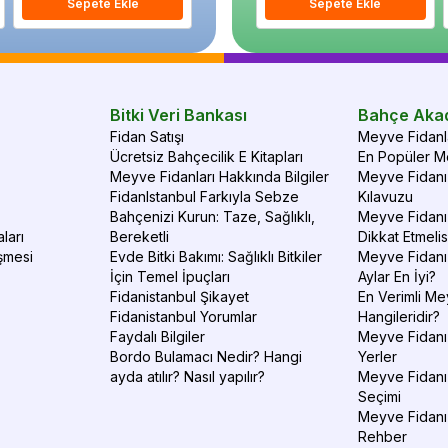
Sepete Ekle
Sepete Ekle
Sepete Ekle
S
Bitki Veri Bankası
Bahçe Aka
Fidan Satışı
Meyve Fidanla
Ücretsiz Bahçecilik E Kitapları
En Popüler Me
Meyve Fidanları Hakkında Bilgiler
Meyve Fidanı 
FidanIstanbul Farkıyla Sebze
Kılavuzu
Bahçenizi Kurun: Taze, Sağlıklı,
Meyve Fidanı 
ları
Bereketli
Dikkat Etmelis
şmesi
Evde Bitki Bakımı: Sağlıklı Bitkiler
Meyve Fidanı
İçin Temel İpuçları
Aylar En İyi?
Fidanistanbul Şikayet
En Verimli Me
Fidanistanbul Yorumlar
Hangileridir?
Faydalı Bilgiler
Meyve Fidanı 
Bordo Bulamacı Nedir? Hangi
Yerler
ayda atılır? Nasıl yapılır?
Meyve Fidanı
Seçimi
Meyve Fidanı
Rehber