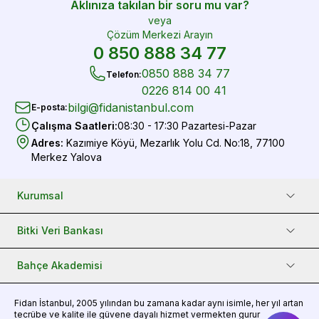
Aklınıza takılan bir soru mu var?
veya
Çözüm Merkezi Arayın
0 850 888 34 77
0850 888 34 77
Telefon
:
0226 814 00 41
bilgi@fidanistanbul.com
E-posta
:
Çalışma Saatleri
:
08:30 - 17:30 Pazartesi-Pazar
Adres
:
Kazımiye Köyü, Mezarlık Yolu Cd. No:18, 77100
Merkez Yalova
Kurumsal
Bitki Veri Bankası
Bahçe Akademisi
Fidan
İstanbul, 2005 yılından bu zamana kadar aynı isimle, her yıl artan
tecrübe ve kalite ile güvene dayalı hizmet vermekten gurur