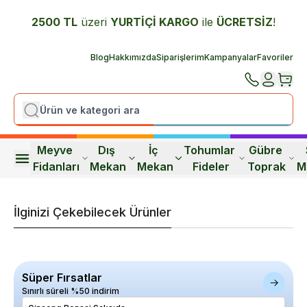
2500 TL
üzeri
YURTİÇİ K
ARGO
ile
ÜCRETSİZ
!
Blog
Hakkımızda
Siparişlerim
Kampanyalar
Favoriler
Meyve 
Dış 
İç 
Tohumlar 
Gübre 
Fidanları
Mekan
Mekan
Fideler
Toprak
M
İlginizi Çekebilecek Ürünler
Süper Fırsatlar
Sınırlı süreli %50 indirim