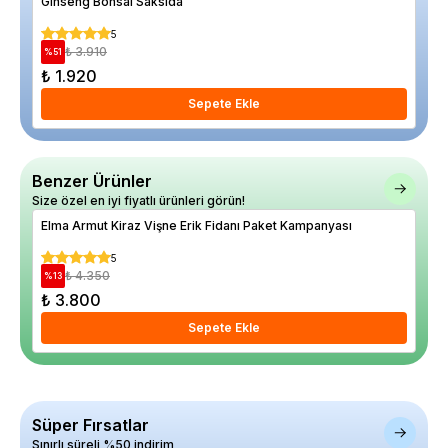
Ginseng Bonsai Saksıda
Asm
5
₺ 3.910
%
51
%
28
₺ 1.920
₺ 
Sepete Ekle
Benzer Ürünler
Size özel en iyi fiyatlı ürünleri görün!
Elma Armut Kiraz Vişne Erik Fidanı Paket Kampanyası
Gre
Kam
5
₺ 4.350
%
13
%
29
₺ 3.800
₺ 
Sepete Ekle
Süper Fırsatlar
Sınırlı süreli %50 indirim