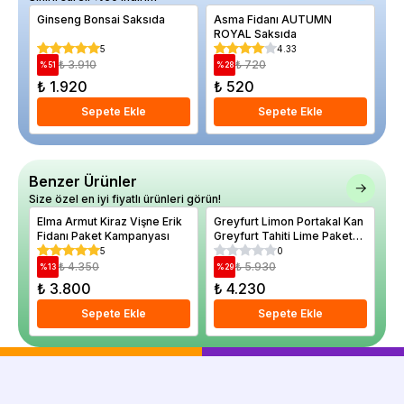
Ginseng Bonsai Saksıda
Asma Fidanı AUTUMN
Al
ROYAL Saksıda
Ma
5
4.33
₺ 3.910
₺ 720
%
51
%
28
%
₺ 1.920
₺ 520
₺
Sepete Ekle
Sepete Ekle
Benzer Ürünler
Size özel en iyi fiyatlı ürünleri görün!
Elma Armut Kiraz Vişne Erik
Greyfurt Limon Portakal Kan
Ce
Fidanı Paket Kampanyası
Greyfurt Tahiti Lime Paket
Fi
Fidan Kampanyası
5
0
₺ 4.350
₺ 5.930
%
13
%
29
%
₺ 3.800
₺ 4.230
₺
Sepete Ekle
Sepete Ekle