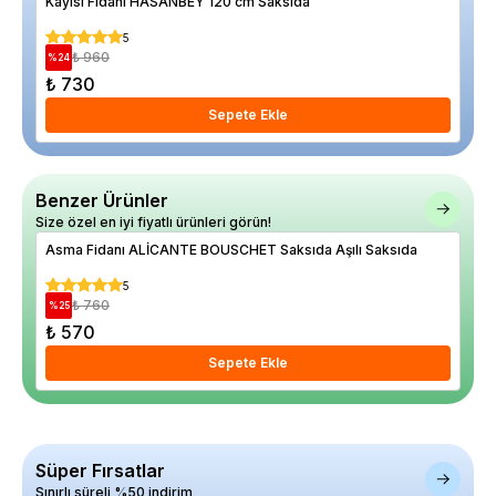
Kayısı Fidanı HASANBEY 120 cm Saksıda
Alü
5
₺ 960
%
24
%
13
₺ 730
₺ 
Sepete Ekle
Benzer Ürünler
Size özel en iyi fiyatlı ürünleri görün!
Asma Fidanı ALİCANTE BOUSCHET Saksıda Aşılı Saksıda
Asm
5
₺ 760
%
25
%
11
₺ 570
₺ 
Sepete Ekle
Süper Fırsatlar
Sınırlı süreli %50 indirim