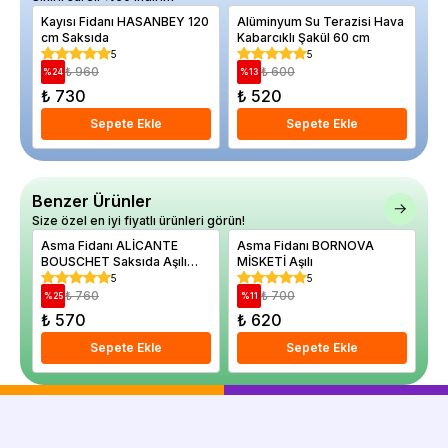
Kayısı Fidanı HASANBEY 120
Alüminyum Su Terazisi Hava
Bö
cm Saksıda
Kabarcıklı Şakül 60 cm
Ru
Sa
5
5
₺ 960
₺ 600
%
24
%
13
%
₺ 730
₺ 520
₺
Sepete Ekle
Sepete Ekle
Benzer Ürünler
Size özel en iyi fiyatlı ürünleri görün!
Asma Fidanı ALİCANTE
Asma Fidanı BORNOVA
As
BOUSCHET Saksıda Aşılı
MİSKETİ Aşılı
RO
Saksıda
5
5
₺ 760
₺ 700
%
25
%
11
%
₺ 570
₺ 620
₺
Sepete Ekle
Sepete Ekle