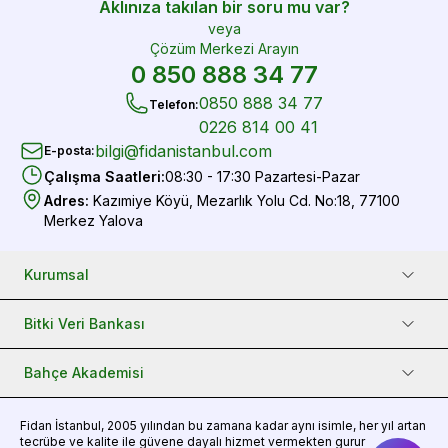
Aklınıza takılan bir soru mu var?
veya
Çözüm Merkezi Arayın
0 850 888 34 77
0850 888 34 77
Telefon
:
0226 814 00 41
bilgi@fidanistanbul.com
E-posta
:
Çalışma Saatleri
:
08:30 - 17:30 Pazartesi-Pazar
Adres
:
Kazımiye Köyü, Mezarlık Yolu Cd. No:18, 77100
Merkez Yalova
Kurumsal
Bitki Veri Bankası
Bahçe Akademisi
Fidan
İstanbul, 2005 yılından bu zamana kadar aynı isimle, her yıl artan
tecrübe ve kalite ile güvene dayalı hizmet vermekten gurur