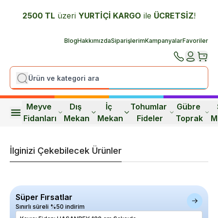
2500 TL
üzeri
YURTİÇİ K
ARGO
ile
ÜCRETSİZ
!
Blog
Hakkımızda
Siparişlerim
Kampanyalar
Favoriler
Meyve 
Dış 
İç 
Tohumlar 
Gübre 
Fidanları
Mekan
Mekan
Fideler
Toprak
M
İlginizi Çekebilecek Ürünler
Süper Fırsatlar
Sınırlı süreli %50 indirim