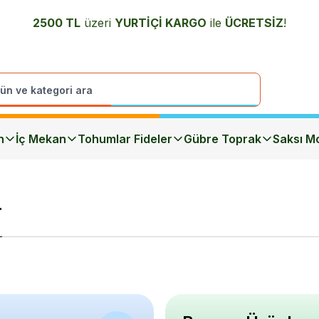
2500 TL
üzeri
YURTİÇİ K
ARGO
ile
ÜCRETSİZ
!
n
İç Mekan
Tohumlar Fideler
Gübre Toprak
Saksı Mo
r