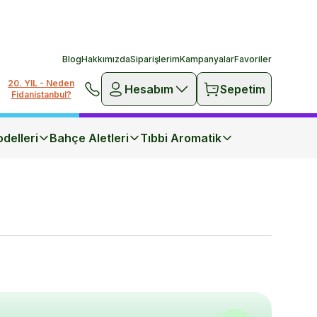
Blog
Hakkımızda
Siparişlerim
Kampanyalar
Favoriler
20. YIL - Neden
Hesabım
Sepetim
Fidanistanbul?
delleri
Bahçe Aletleri
Tıbbi Aromatik