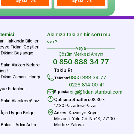
epete Ekle
Sepete Ekle
Sepete Ekle
Sepete Ekle
Sepete Ekle
Sepe
demisi
Aklınıza takılan bir soru mu
rı Hakkında Bilgiler
var?
yve Fidanı Çeşitleri
veya
Dikimi: Başlangıç
Çözüm Merkezi Arayın
0 850 888 34 77
Satın Alırken Nelere
Takip Et
iniz?
 Dikim Zamanı: Hangi
0850 888 34 77
Telefon
:
0226 814 00 41
yve Fidanları
bilgi@fidanistanbul.com
E-posta
:
Çalışma Saatleri
:
08:30 -
Satın Alabileceğiniz
17:30 Pazartesi-Pazar
 İçin Uygun Bölge
Adres
:
Kazımiye Köyü,
Mezarlık Yolu Cd. No:18, 77100
 Bakımı: Adım Adım
Merkez Yalova