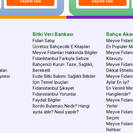
Sepete Ekle
Sepete Ekle
Sepete Ekle
S
Bitki Veri Bankası
Bahçe Aka
Fidan Satışı
Meyve Fidanla
Ücretsiz Bahçecilik E Kitapları
En Popüler Me
Meyve Fidanları Hakkında Bilgiler
Meyve Fidanı 
FidanIstanbul Farkıyla Sebze
Kılavuzu
Bahçenizi Kurun: Taze, Sağlıklı,
Meyve Fidanı 
ları
Bereketli
Dikkat Etmelis
şmesi
Evde Bitki Bakımı: Sağlıklı Bitkiler
Meyve Fidanı
İçin Temel İpuçları
Aylar En İyi?
Fidanistanbul Şikayet
En Verimli Me
Fidanistanbul Yorumlar
Hangileridir?
Faydalı Bilgiler
Meyve Fidanı 
Bordo Bulamacı Nedir? Hangi
Yerler
ayda atılır? Nasıl yapılır?
Meyve Fidanı
Seçimi
Meyve Fidanı
Rehber