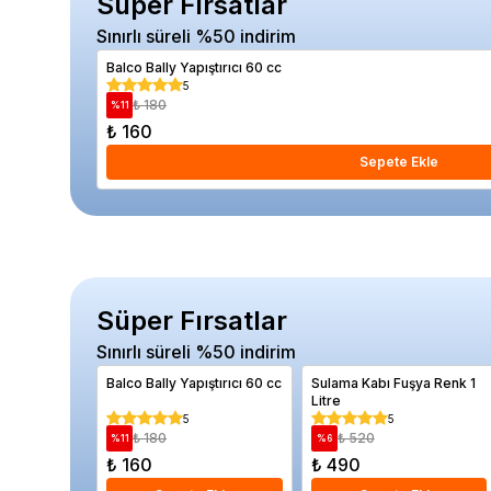
Süper Fırsatlar
Sınırlı süreli %50 indirim
Balco Bally Yapıştırıcı 60 cc
5
₺ 180
%
11
₺ 160
Sepete Ekle
Süper Fırsatlar
Sınırlı süreli %50 indirim
Balco Bally Yapıştırıcı 60 cc
Sulama Kabı Fuşya Renk 1
Litre
5
5
₺ 180
₺ 520
%
11
%
6
₺ 160
₺ 490