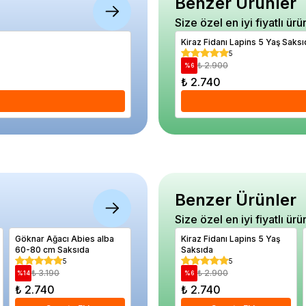
Benzer Ürünler
Size özel en iyi fiyatlı ürü
Sulama Kabı Fuşya Renk 1 Litre
Kiraz Fidanı Lapins 5 Yaş Saks
5
5
₺ 520
₺ 2.900
%
6
%
6
₺ 490
₺ 2.740
Se
Benzer Ürünler
Size özel en iyi fiyatlı ürü
Göknar Ağacı Abies alba
Bodur Çalı Hanımeli Fidanı
Kiraz Fidanı Lapins 5 Yaş
Bektaşi 
60-80 cm Saksıda
Lonicera Nitida Saksıda
Saksıda
Kırmızı 
Hinnonma
5
5
5
₺ 3.190
₺ 1.790
₺ 2.900
₺ 1.
%
14
%
46
%
6
%
24
₺ 2.740
₺ 960
₺ 2.740
₺ 1.24