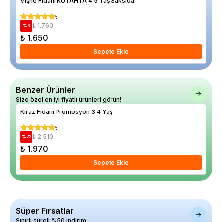
Vişne Fidanı KÜTAHYA 4 5 Yaş Saksıda
Aşk
5
₺ 1.760
%
6
%
26
₺ 1.650
₺ 
Sepete Ekle
Benzer Ürünler
Size özel en iyi fiyatlı ürünleri görün!
Kiraz Fidanı Promosyon 3 4 Yaş
Kir
5
₺ 2.510
%
22
%
11
₺ 1.970
₺ 
Sepete Ekle
Süper Fırsatlar
Sınırlı süreli %50 indirim