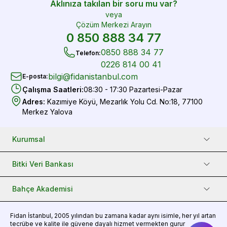
Aklınıza takılan bir soru mu var?
veya
Çözüm Merkezi Arayın
0 850 888 34 77
0850 888 34 77
Telefon
:
0226 814 00 41
bilgi@fidanistanbul.com
E-posta
:
Çalışma Saatleri
:
08:30 - 17:30 Pazartesi-Pazar
Adres
:
Kazımiye Köyü, Mezarlık Yolu Cd. No:18, 77100
Merkez Yalova
Kurumsal
Bitki Veri Bankası
Bahçe Akademisi
Fidan
İstanbul, 2005 yılından bu zamana kadar aynı isimle, her yıl artan
tecrübe ve kalite ile güvene dayalı hizmet vermekten gurur