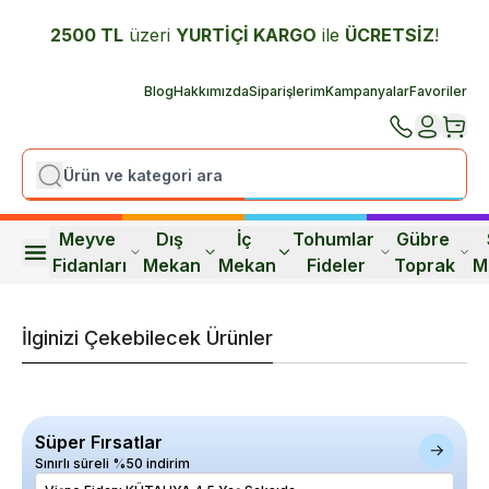
2500 TL
üzeri
YURTİÇİ K
ARGO
ile
ÜCRETSİZ
!
Blog
Hakkımızda
Siparişlerim
Kampanyalar
Favoriler
Meyve 
Dış 
İç 
Tohumlar 
Gübre 
Fidanları
Mekan
Mekan
Fideler
Toprak
M
İlginizi Çekebilecek Ürünler
Süper Fırsatlar
Sınırlı süreli %50 indirim