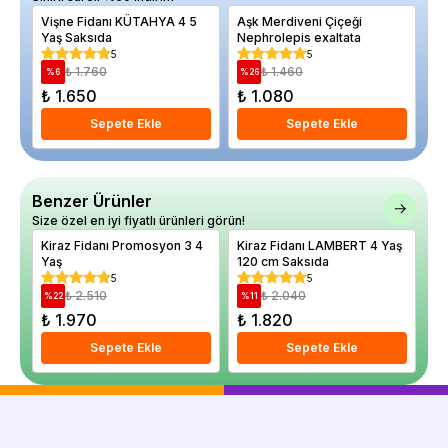
Vişne Fidanı KÜTAHYA 4 5
Aşk Merdiveni Çiçeği
Ka
Yaş Saksıda
Nephrolepis exaltata
Ad
5
5
₺ 1.760
₺ 1.460
%
6
%
26
%
₺ 1.650
₺ 1.080
₺
Sepete Ekle
Sepete Ekle
Benzer Ürünler
Size özel en iyi fiyatlı ürünleri görün!
Kiraz Fidanı Promosyon 3 4
Kiraz Fidanı LAMBERT 4 Yaş
Ki
Yaş
120 cm Saksıda
ya
5
5
₺ 2.510
₺ 2.040
%
22
%
11
%
₺ 1.970
₺ 1.820
₺
Sepete Ekle
Sepete Ekle