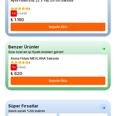
Ayva Fidanı EGE 22 3 Yaş 120 cm Saksıda
Keç
5
₺ 1.510
%
21
%
33
₺ 1.190
₺ 
Sepete Ekle
Benzer Ürünler
Size özel en iyi fiyatlı ürünleri görün!
Asma Fidanı MEVLANA Saksıda
Asm
5
₺ 650
%
5
%
25
₺ 620
₺ 
Sepete Ekle
Süper Fırsatlar
Sınırlı süreli %50 indirim