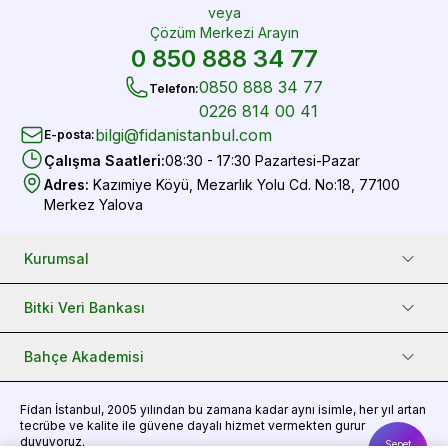
veya
Çözüm Merkezi Arayın
0 850 888 34 77
0850 888 34 77
Telefon
:
0226 814 00 41
bilgi@fidanistanbul.com
E-posta
:
Çalışma Saatleri
:
08:30 - 17:30 Pazartesi-Pazar
Adres
:
Kazımiye Köyü, Mezarlık Yolu Cd. No:18, 77100
Merkez Yalova
Kurumsal
Bitki Veri Bankası
Bahçe Akademisi
Fidan
İstanbul, 2005 yılından bu zamana kadar aynı isimle, her yıl artan
tecrübe ve kalite ile güvene dayalı hizmet vermekten gurur
duyuyoruz.
Sepet