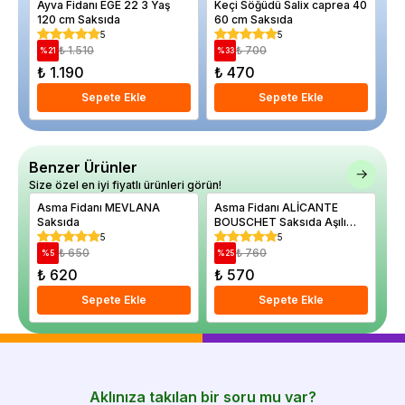
Ayva Fidanı EGE 22 3 Yaş
Keçi Söğüdü Salix caprea 40
Ku
120 cm Saksıda
60 cm Saksıda
ja
10
5
5
₺ 1.510
₺ 700
%
21
%
33
%
₺ 1.190
₺ 470
₺
Sepete Ekle
Sepete Ekle
Benzer Ürünler
Size özel en iyi fiyatlı ürünleri görün!
Asma Fidanı MEVLANA
Asma Fidanı ALİCANTE
As
Saksıda
BOUSCHET Saksıda Aşılı
Sa
Saksıda
5
5
₺ 650
₺ 760
%
5
%
25
%
₺ 620
₺ 570
₺
Sepete Ekle
Sepete Ekle
Aklınıza takılan bir soru mu var?