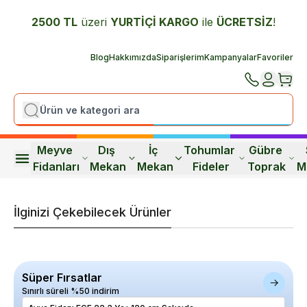
2500 TL
üzeri
YURTİÇİ K
ARGO
ile
ÜCRETSİZ
!
Blog
Hakkımızda
Siparişlerim
Kampanyalar
Favoriler
Meyve 
Dış 
İç 
Tohumlar 
Gübre 
Fidanları
Mekan
Mekan
Fideler
Toprak
M
İlginizi Çekebilecek Ürünler
Süper Fırsatlar
Sınırlı süreli %50 indirim