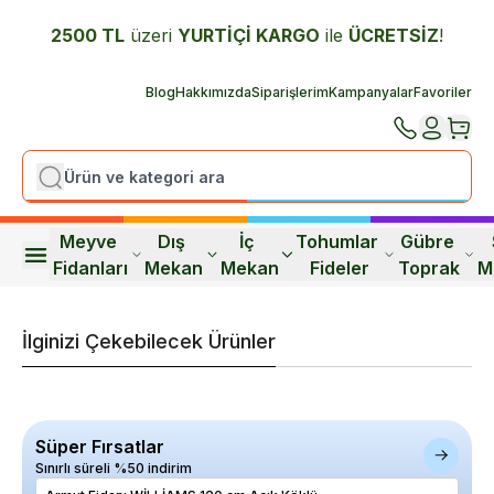
2500 TL
üzeri
YURTİÇİ K
ARGO
ile
ÜCRETSİZ
!
Blog
Hakkımızda
Siparişlerim
Kampanyalar
Favoriler
Meyve 
Dış 
İç 
Tohumlar 
Gübre 
Fidanları
Mekan
Mekan
Fideler
Toprak
M
İlginizi Çekebilecek Ürünler
Süper Fırsatlar
Sınırlı süreli %50 indirim