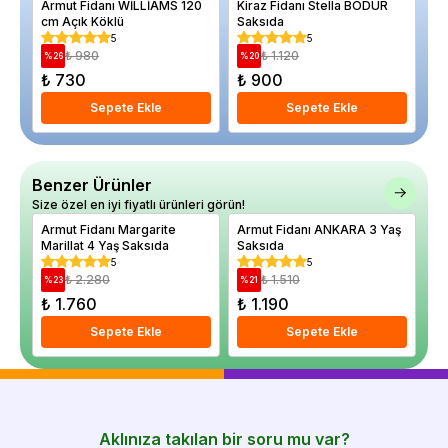
Armut Fidanı WİLLİAMS 120
Kiraz Fidanı Stella BODUR
Kı
cm Açık Köklü
Saksıda
gr
5
5
₺ 980
₺ 1.120
%
26
%
20
%
₺ 730
₺ 900
₺
Sepete Ekle
Sepete Ekle
Benzer Ürünler
Size özel en iyi fiyatlı ürünleri görün!
Armut Fidanı Margarite
Armut Fidanı ANKARA 3 Yaş
Ar
Marillat 4 Yaş Saksıda
Saksıda
Sa
5
5
₺ 2.280
₺ 1.510
%
23
%
21
%
₺ 1.760
₺ 1.190
₺ 
Sepete Ekle
Sepete Ekle
Aklınıza takılan bir soru mu var?