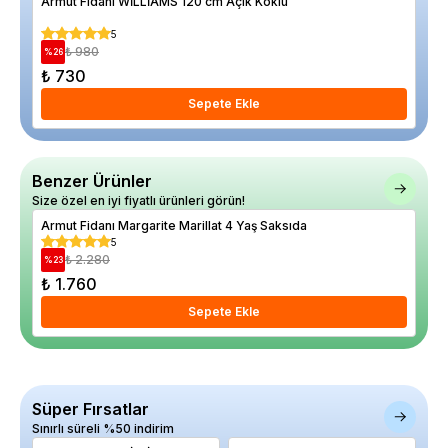
Armut Fidanı WİLLİAMS 120 cm Açık Köklü
Kir
5
₺ 980
%
26
%
20
₺ 730
₺ 
Sepete Ekle
Benzer Ürünler
Size özel en iyi fiyatlı ürünleri görün!
Armut Fidanı Margarite Marillat 4 Yaş Saksıda
Arm
5
₺ 2.280
%
23
%
21
₺ 1.760
₺ 1
Sepete Ekle
Süper Fırsatlar
Sınırlı süreli %50 indirim