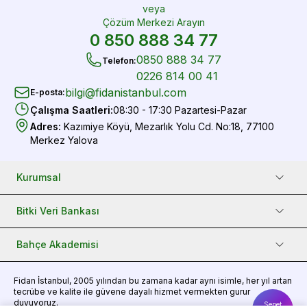
veya
Çözüm Merkezi Arayın
0 850 888 34 77
0850 888 34 77
Telefon
:
0226 814 00 41
bilgi@fidanistanbul.com
E-posta
:
Çalışma Saatleri
:
08:30 - 17:30 Pazartesi-Pazar
Adres
:
Kazımiye Köyü, Mezarlık Yolu Cd. No:18, 77100
Merkez Yalova
Kurumsal
Bitki Veri Bankası
Bahçe Akademisi
Fidan
İstanbul, 2005 yılından bu zamana kadar aynı isimle, her yıl artan
tecrübe ve kalite ile güvene dayalı hizmet vermekten gurur
duyuyoruz.
Sepet