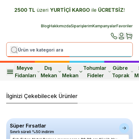
2500 TL
üzeri
YURTİÇİ K
ARGO
ile
ÜCRETSİZ
!
Blog
Hakkımızda
Siparişlerim
Kampanyalar
Favoriler
Meyve 
Dış 
İç 
Tohumlar 
Gübre 
Fidanları
Mekan
Mekan
Fideler
Toprak
M
İlginizi Çekebilecek Ürünler
Süper Fırsatlar
Sınırlı süreli %50 indirim