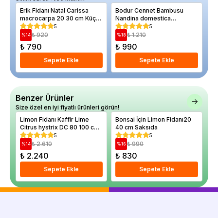
Erik Fidanı Natal Carissa
Bodur Cennet Bambusu
Aş
macrocarpa 20 30 cm Küçük
Nandina domestica
cm
Yaş Saksıda
Firepower Büyük Yaş
da
5
5
Saksıda
₺ 920
₺ 1.210
%
14
%
18
%
₺ 790
₺ 990
₺
Sepete Ekle
Sepete Ekle
Benzer Ürünler
Size özel en iyi fiyatlı ürünleri görün!
Limon Fidanı Kaffir Lime
Bonsai İçin Limon Fidanı20
Li
Citrus hystrix DC 80 100 cm
40 cm Saksıda
4 yaş Saksıda
5
5
₺ 2.610
₺ 990
%
14
%
16
%
₺ 2.240
₺ 830
₺
Sepete Ekle
Sepete Ekle