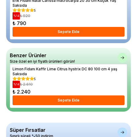
Erik Fidanı Natal Carissa macrocarpa 20 30 cm Küçük Yaş
Bod
Saksıda
Yaş
5
₺ 920
%
14
%
18
₺ 790
₺ 
Sepete Ekle
Benzer Ürünler
Size özel en iyi fiyatlı ürünleri görün!
Limon Fidanı Kaffir Lime Citrus hystrix DC 80 100 cm 4 yaş
Bon
Saksıda
5
₺ 2.610
%
14
%
16
₺ 2.240
₺ 
Sepete Ekle
Süper Fırsatlar
Sınırlı süreli %50 indirim