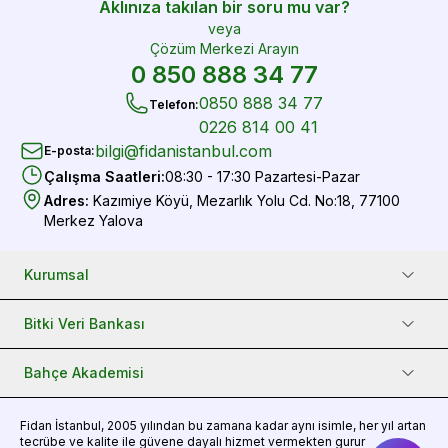
Aklınıza takılan bir soru mu var?
veya
Çözüm Merkezi Arayın
0 850 888 34 77
0850 888 34 77
Telefon
:
0226 814 00 41
bilgi@fidanistanbul.com
E-posta
:
Çalışma Saatleri
:
08:30 - 17:30 Pazartesi-Pazar
Adres
:
Kazımiye Köyü, Mezarlık Yolu Cd. No:18, 77100
Merkez Yalova
Kurumsal
Bitki Veri Bankası
Bahçe Akademisi
Fidan
İstanbul, 2005 yılından bu zamana kadar aynı isimle, her yıl artan
tecrübe ve kalite ile güvene dayalı hizmet vermekten gurur