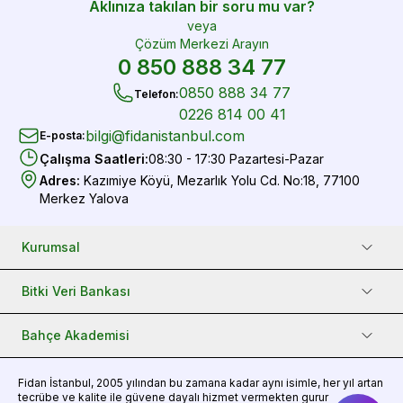
Aklınıza takılan bir soru mu var?
veya
Çözüm Merkezi Arayın
0 850 888 34 77
0850 888 34 77
Telefon
:
0226 814 00 41
bilgi@fidanistanbul.com
E-posta
:
Çalışma Saatleri
:
08:30 - 17:30 Pazartesi-Pazar
Adres
:
Kazımiye Köyü, Mezarlık Yolu Cd. No:18, 77100
Merkez Yalova
Kurumsal
Bitki Veri Bankası
Bahçe Akademisi
Fidan
İstanbul, 2005 yılından bu zamana kadar aynı isimle, her yıl artan
tecrübe ve kalite ile güvene dayalı hizmet vermekten gurur