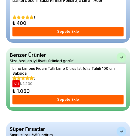
Dantel Desenli Saksı Kırmızı Renkli 2,3 Litre 1 Adet
Kırm
%
13
5
₺ 400
₺ 
Sepete Ekle
Benzer Ürünler
Size özel en iyi fiyatlı ürünleri görün!
Lime Limonu Fidanı Tatlı Lime Citrus latifolia Tahiti 100 cm
Avu
Saksıda
Lim
5
₺ 1.230
%
14
%
11
₺ 1.060
₺ 
Sepete Ekle
Süper Fırsatlar
Sınırlı süreli %50 indirim