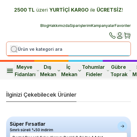
2500 TL
üzeri
YURTİÇİ K
ARGO
ile
ÜCRETSİZ
!
Blog
Hakkımızda
Siparişlerim
Kampanyalar
Favoriler
Meyve 
Dış 
İç 
Tohumlar 
Gübre 
Fidanları
Mekan
Mekan
Fideler
Toprak
M
İlginizi Çekebilecek Ürünler
Süper Fırsatlar
Sınırlı süreli %50 indirim