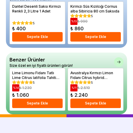
Dantel Desenli Saksı Kırmızı
Kırmızı Süs Kızılcığı Cornus
Ku
Renkli 2,3 Litre 1 Adet
alba Sibiricia 80 cm Saksıda
Ch
As
5
₺ 990
%
13
%
5
₺ 400
₺ 860
₺
Sepete Ekle
Sepete Ekle
Benzer Ürünler
Size özel en iyi fiyatlı ürünleri görün!
Lime Limonu Fidanı Tatlı
Avustralya Kırmızı Limon
Li
Lime Citrus latifolia Tahiti
Fidanı Citrus hybrid
Ci
100 cm Saksıda
Australian Blood Lime 80
4 
5
5
100 cm
₺ 1.230
₺ 2.510
%
14
%
11
%
₺ 1.060
₺ 2.240
₺
Sepete Ekle
Sepete Ekle