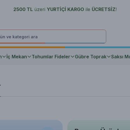
2500 TL
üzeri
YURTİÇİ K
ARGO
ile
ÜCRETSİZ
!
n
İç Mekan
Tohumlar Fideler
Gübre Toprak
Saksı Mo
r