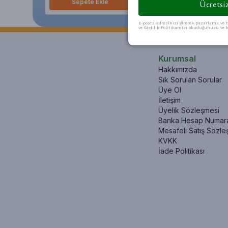
Sepete Ekle
Sepete Ekle
Ücretsiz
E-posta adresinizi girerek pazarlama ve t
ve Gizlilik Politikamızı okuduğunuzu ve k
Kurumsal
Hakkımızda
Sık Sorulan Sorular
Üye Ol
İletişim
Üyelik Sözleşmesi
Banka Hesap Numara
Mesafeli Satış Sözle
KVKK
İade Politikası