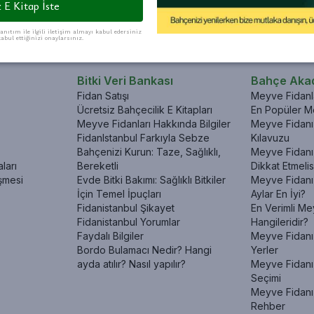
Sepete Ekle
Sepete Ekle
Sepete Ekle
S
 E Kitap İste
anıtım ile ilgili iletişim almayı kabul edersiniz
abul ettiğinizi onaylarsınız.
Bitki Veri Bankası
Bahçe Aka
Fidan Satışı
Meyve Fidanla
Ücretsiz Bahçecilik E Kitapları
En Popüler Me
Meyve Fidanları Hakkında Bilgiler
Meyve Fidanı 
FidanIstanbul Farkıyla Sebze
Kılavuzu
Bahçenizi Kurun: Taze, Sağlıklı,
Meyve Fidanı 
ları
Bereketli
Dikkat Etmelis
şmesi
Evde Bitki Bakımı: Sağlıklı Bitkiler
Meyve Fidanı
İçin Temel İpuçları
Aylar En İyi?
Fidanistanbul Şikayet
En Verimli Me
Fidanistanbul Yorumlar
Hangileridir?
Faydalı Bilgiler
Meyve Fidanı 
Bordo Bulamacı Nedir? Hangi
Yerler
ayda atılır? Nasıl yapılır?
Meyve Fidanı
Seçimi
Meyve Fidanı
Rehber