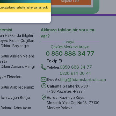
epete Ekle
Sepete Ekle
Sepete Ekle
Sepete Ekle
Sepete Ekle
Sepe
demisi
Aklınıza takılan bir soru mu
rı Hakkında Bilgiler
var?
yve Fidanı Çeşitleri
veya
Dikimi: Başlangıç
Çözüm Merkezi Arayın
0 850 888 34 77
Satın Alırken Nelere
Takip Et
iniz?
 Dikim Zamanı: Hangi
0850 888 34 77
Telefon
:
0226 814 00 41
yve Fidanları
bilgi@fidanistanbul.com
E-posta
:
Çalışma Saatleri
:
08:30 -
Satın Alabileceğiniz
17:30 Pazartesi-Pazar
 İçin Uygun Bölge
Adres
:
Kazımiye Köyü,
Mezarlık Yolu Cd. No:18, 77100
 Bakımı: Adım Adım
Merkez Yalova