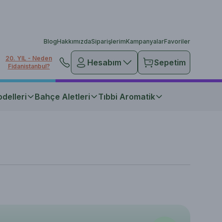
Blog
Hakkımızda
Siparişlerim
Kampanyalar
Favoriler
20. YIL - Neden
Hesabım
Sepetim
Fidanistanbul?
delleri
Bahçe Aletleri
Tıbbi Aromatik